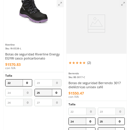
con IVA
con IVA
Talla
Talla
22
23
25
26
24
25
27
28
26
27
29
30
31
Agregar al carrito
Agregar al ca