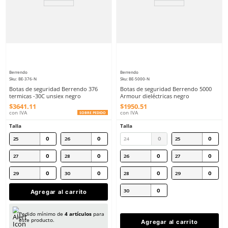
Protección metatarsal para botas de
seguridad con agujetas
$
110
.
04
con IVA
SOBRE PEDIDO
Berrendo
Sku
:
BE-3017-C-A
Talla
Botas de seguridad Be
Unitalla
antiperforacion unisex 
$
1774
.
25
con IVA
Talla
22
23
24
25
26
27
28
29
Agregar al carrito
30
31
Pedido mínimo de
6
artículos
para