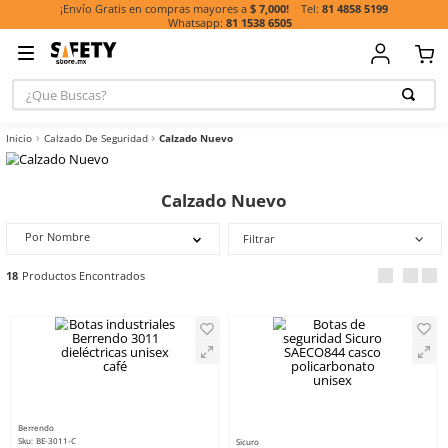
81 485
¡Envío Gratis en compras mayores a
$ 7,000!
81 1538 6505
¿Que Buscas?
TÉRMINOS MÁ
Calzado De Seguridad
Calzado Nuevo
BUSCADOS
1
.
casco
Calzado Nuevo
2
.
botas
3
.
chalecos
Por Nombre
Filtrar
4
.
guante
18
5
.
lentes
6
.
guantes
7
.
overol