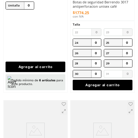
26
27
28
29
30
31
Agregar al carrito
Agregar al ca
Sicuro
Sku
:
SI-PMETA