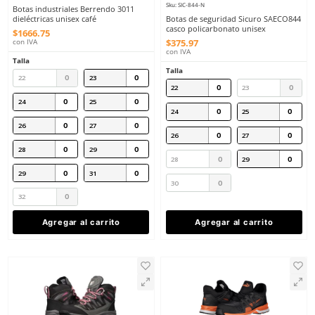
8
.
arnes
10
.
cascos
Berrendo
Sku
:
BE-3011-C
Sicuro
Sku
:
SIC-844-N
Botas industriales Berrendo 3011
dieléctricas unisex café
Botas de seguridad Si
casco policarbonato un
$
1666
.
75
$
375
.
97
con IVA
con IVA
Talla
Talla
22
23
22
23
24
25
24
25
26
27
26
27
28
29
28
29
29
31
30