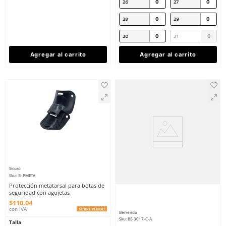
Riverline
Sku
:
RI-0538-L
Botas de seguridad Riverline Energy
EGYW casco policarbonato
★
★
★
★
★
(
2
)
$
1570
.
83
con IVA
Berrendo
Talla
Sku
:
BE-3017-C
Botas de seguridad Be
22
23
dieléctricas unisex café
$
1550
.
47
24
25
con IVA
26
27
Talla
22
23
24
25