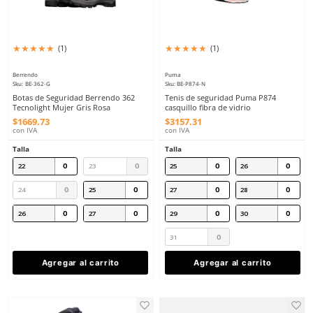
32
Agregar al carrito
Agregar al ca
★
★
★
★
★
★
★
★
★
★
(
1
)
(
1
)
Berrendo
Puma
Sku
:
BE-362-G
Sku
:
BE-P874-N
Botas de Seguridad Berrendo 362
Tenis de seguridad Pu
Tecnolight Mujer Gris Rosa
casquillo fibra de vidri
$
1669
.
73
$
3157
.
31