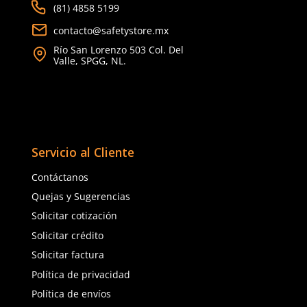
Los últimos modelos de
botas de trabajo
y
tenis de seg
diseñados no solo para proteger sino también para mejora
eficiencia y el bienestar del usuario. Con avances en resiste
desgaste, propiedades antideslizantes mejoradas y mayor
transpirabilidad, estos modelos representan lo mejor en p
personal para diversas industrias.
Calzado de Seguridad
Innovador: Novedades 
Tecnología Avanzada
El
calzado de seguridad
evoluciona constantemente inco
últimas tecnologías y materiales para mejorar la protección
durabilidad y el confort. Esta sección de lo más nuevo en 
seguridad ofrece una mirada a los avances más recientes 
protección personal (EPP).