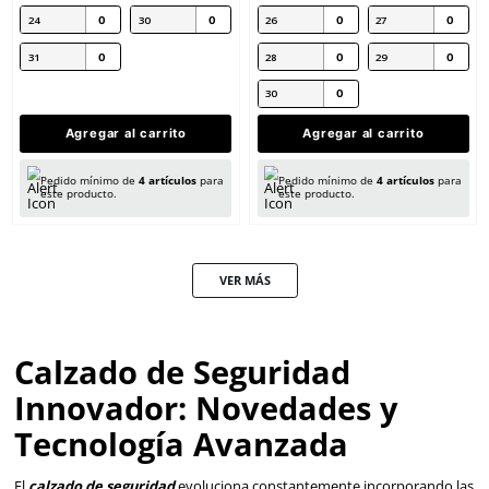
termicas -30C unsiex negro
Armour dieléctricas ne
$
3641
.
11
$
1950
.
51
con IVA
con IVA
SOBRE PEDIDO
Talla
Talla
25
26
24
25
27
28
26
27
29
30
28
29
30
Agregar al carrito
Pedido mínimo de
4
artículos
para
este producto.
Agregar al ca