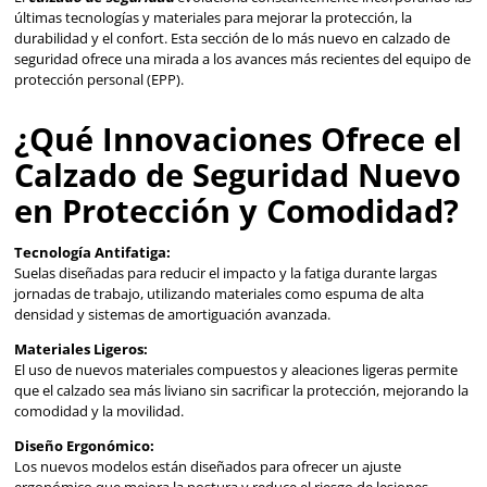
Berrendo
Berrendo
Sku
:
BE-334-N
Sku
:
BE-6007-C
Botas tácticas Berrendo 334 piel
Botas de seguridad Be
napa unisex color negro
dieléctricas unisex café
$
1528
.
10
$
1031
.
16
con IVA
con IVA
SOBRE PEDIDO
Talla
Talla
22
23
24
25