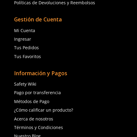
¿Qué Innovaciones Ofre
Calzado de Seguridad 
en Protección y Comod
Tecnología Antifatiga:
Suelas diseñadas para reducir el impacto y la fatiga durant
jornadas de trabajo, utilizando materiales como espuma d
densidad y sistemas de amortiguación avanzada.
Materiales Ligeros:
El uso de nuevos materiales compuestos y aleaciones lige
que el calzado sea más liviano sin sacrificar la protección,
comodidad y la movilidad.
Diseño Ergonómico:
Los nuevos modelos están diseñados para ofrecer un ajus