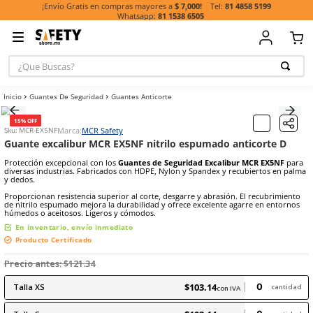
81 485
¡Envío Gratis en compras mayores a
$ 7,000!
81 1538 6505
¿Que Buscas?
TÉRMINOS MÁ
Guantes De Seguridad
Guantes Anticorte
BUSCADOS
1
.
casco
15% OFF
Marca:
MCR Safety
Sku
:
MCR-EX5NF
2
.
botas
Guante excalibur MCR EX5NF nitrilo espumado anti
3
.
chalecos
Protección excepcional con los
Guantes de Seguridad Excalibur 
diversas industrias. Fabricados con HDPE, Nylon y Spandex y recub
4
.
guante
y dedos.
Proporcionan resistencia superior al corte, desgarre y abrasión. El
5
.
lentes
de nitrilo espumado mejora la durabilidad y ofrece excelente agar
húmedos o aceitosos. Ligeros y cómodos.
6
.
guantes
En inventario, envío inmediato
7
.
overol
Producto Certificado