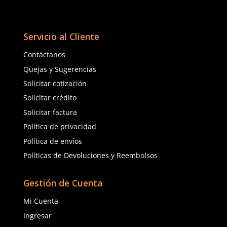
Enviar comentario
0
★
★
★
★
★
(
6
)
MCR Safety
Dermacare
Sku
:
MCR-EX5
Sku
:
51-660
Guante excalibur MCR 
Guante anticorte DermaCare 51-660
ESD recubierto anticort
de polietileno AD nivel C
$
139
.
13
$
138
.
64
$
118
.
26
con IVA
con IVA
Talla
Talla
6
7
XXS
XS
8
9
S
M
10
L
XL
Agregar al carrito
Agregar al ca