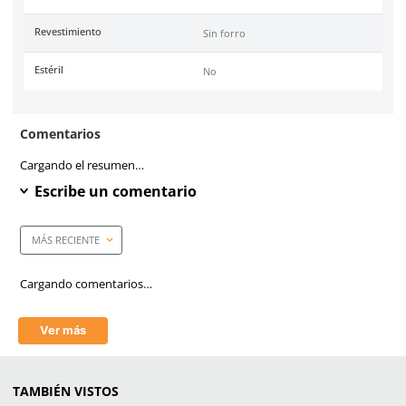
Material en puño
Fibra Excalibur
Longitud
10 in
Material en palma
Nitrilo espumado
Calibre
13 galgas
Resistencia a la abrasión
ANSI: 5 EN388: 4
Resistencia al corte (Coup Test)
ANSI: 3
Resistencia al desgarro
EN388: 4
Resistencia a la punción
EN388: 3
Resistencia al corte (TDM-100 /
EN388: D
ISO 13997)