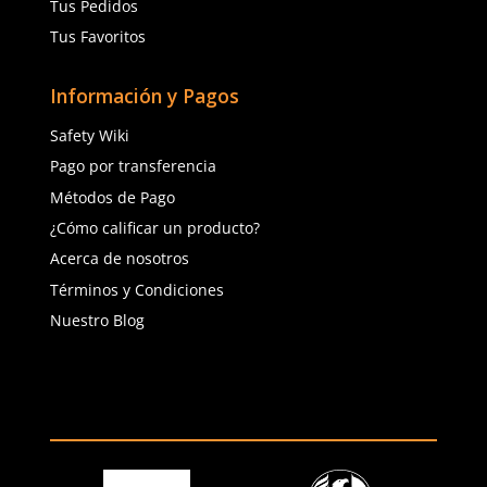
(81) 1538 6505
(81) 4858 5199
contacto@safetystore.mx
Río San Lorenzo 503 Col. Del
Valle, SPGG, NL.