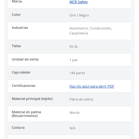
Puño tejido elástico para un ajuste seguro.
Calibre 13 galgas.
Uso
recomendado para trabajos automotrices, fabricación d
construcción, carpintería y manejo de abrasivos.
Especificaciones
Ficha técnica
Haz clic aquí para abrir P
SKU:
MCR-EX5NF
Marca
MCR Safety
Color
Gris / Negro
Industrias