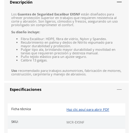
Envío gratis en compras mayores a $5,000 mxn
Recibe entre 1-5 días
Costo de envío fijo nacional de $150
*Aplican restricci
Solicitar cotización
4.9
79
reseñas
SOBRE EL PRODUCTO
Descripción
Los
Guantes de Seguridad Excalibur EX5NF
están diseñados
ofrecer protección superior en trabajos que requieren resiste
corte y abrasión. Son ligeros, cómodos y frescos, asegurand
prolongado sin comprometer el confort.
Su diseño incluye:
Fibra Excalibur: HDPE, fibra de vidrio, Nylon y Spandex
Recubrimiento en palma y dedos de Nitrilo espumado 
mayor durabilidad y protección.
Pulgar tipo ala, brindando mayor durabilidad y movili
tareas que requieren precisión y destreza manual.