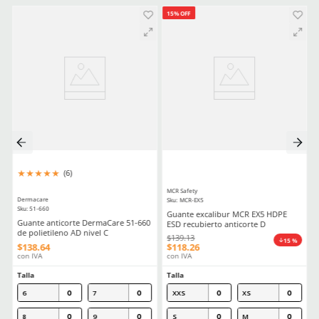
Resistencia al calor
N/A
Resistencia al impacto
N/A
Revestimiento
Sin forro
Estéril
No
Comentarios
Cargando el resumen…
Escribe un comentario
MÁS RECIENTE