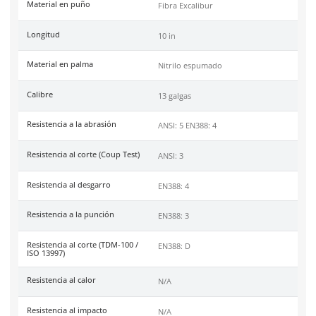
Automotriz, Construcción
Carpintería.
Tallas
XS-XL
Unidad de venta
1 par
Caja máster
144 pares
Certificaciones
Haz clic aquí para abrir P
Material principal (tejido)
Fibra de vidrio
Material en palma
Nitrilo
(Recubrimiento)
Costura
N/A