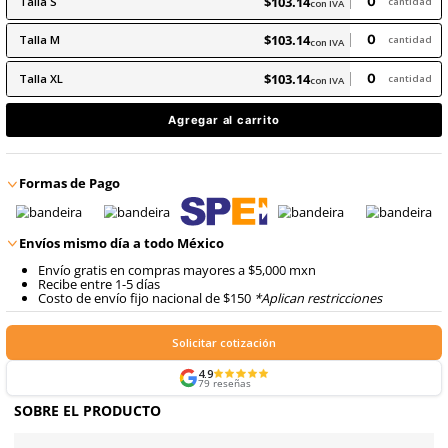
8
.
arnes
Precio antes:
$
121
.
34
10
.
cascos
$
103
.
14
Talla
XS
con IVA
$
103
.
14
Talla
S
con IVA
$
103
.
14
Talla
M
con IVA
$
103
.
14
Talla
XL
con IVA
Agregar al carrito
Formas de Pago
Envíos mismo día a todo México