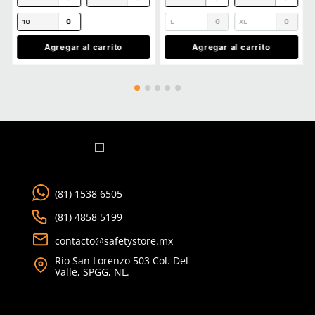
Agregar comentario
Título
Cargando comentarios…
Ver más
Califica el producto de 1 a 5 estrellas
★
★
★
★
★
Tu nombre
TAMBIÉN VISTOS
15% OFF
Dirección de email
Escribe un comentario