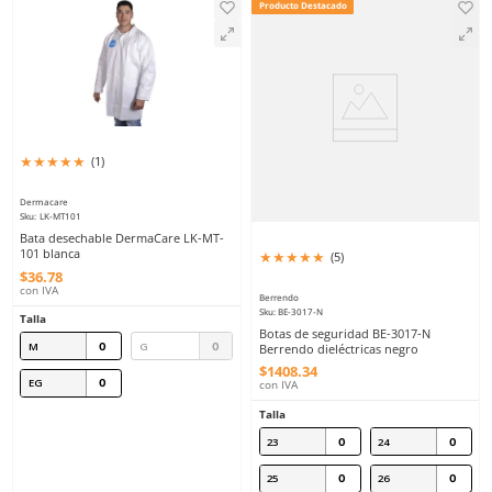
$
72
.
64
Dermacare
Sku
:
LK-MTL114
con IVA
Overol desechable DermaCare
Talla
MTL114 tipo Tyvek con capucha y
elástico
$
60
.
32
Unitalla
con IVA
Talla
M
G
EG
2EG
Agregar al carrito
Agregar al ca
Producto Destacado