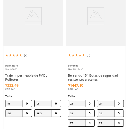
30
31
30
Agregar al carrito
Agregar al ca
Producto Destacado
★
★
★
★
★
★
★
★
★
★
(
5
)
(
3
)