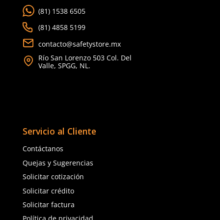
exposición a productos químicos hasta el contacto con ll
temperaturas extremas, la
ropa industrial
juega un papel 
protección de los trabajadores. Esta categoría de
equipo 
protección personal
no solo está diseñada para salvagu
lesiones específicas, sino que también contribuye al confor
eficiencia durante la jornada laboral. La elección adecuad
industrial puede significar la diferencia entre un día produ
accidente laboral.
Protección Especializad
para Cada Tarea
Nuestra gama de ropa industrial incluye prendas diseñada
cumplir con las normativas de seguridad más exigentes, o
soluciones para una variedad de entornos de trabajo. De
resistentes a productos químicos
hasta
chaquetas y 
ignífugos
, cada pieza está fabricada con materiales de la 
calidad para ofrecer la máxima protección.