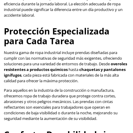
★
★
★
★
★
★
★
★
★
★
(
2
)
(
5
)
Dermacare
Berrendo
Sku
:
I-6002
Sku
:
BE-154-C
Traje Impermeable de PVC y
Berrendo 154 Botas de
Poliéster
resistentes a aceites
$
332
.
49
$
1447
.
10
con IVA
con IVA
Talla
Talla
M
G
23
24
EG
2EG
25
26
27
28