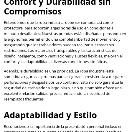
29
30
31
32
Agregar al carrito
Agregar al ca
VER MÁS
Ropa Industrial: La Pri
Línea de Defensa Contr
Riesgos Laborales
En ambientes de trabajo industriales, donde los riesgos va