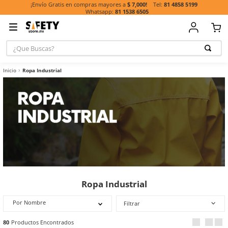
81 485
¡Envío Gratis en compras mayores a
$ 7,000!
81 1538 6505
¿Que Buscas?
TÉRMINOS MÁ
Ropa Industrial
BUSCADOS
1
.
casco
2
.
guante
3
.
botas
4
.
chalecos
5
.
lentes
6
.
overol
7
.
guantes