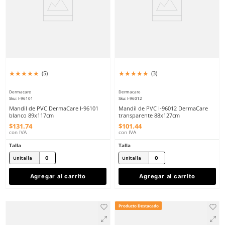
★
★
★
★
★
★
★
★
★
★
(
7
)
(
2
)
Berrendo
Sicuro
Sku
:
BE-157-N
Sku
:
SI50A
Berrendo 157 Zapatos de seguridad
Botas de seguridad SI5
con casquillo metálico
casquillo policarbonat
$
1317
.
90
$
959
.
61
con IVA
con IVA
Talla
Talla
22
23
22
23
24
25
24
25
26
27
26
27
28
29
28
29