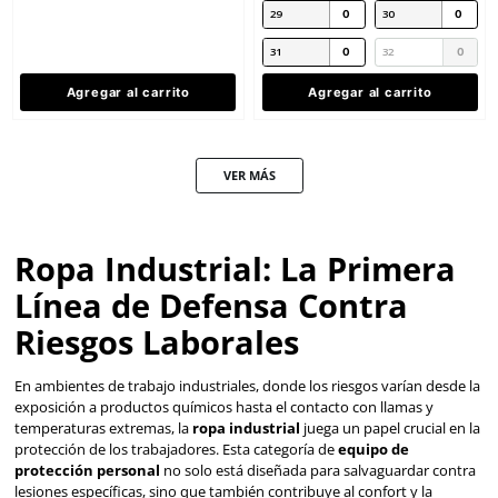
Dermacare
Dermacare
Sku
:
I-96101
Sku
:
I-96012
Mandil de PVC DermaCare I-96101
Mandil de PVC I-96012
blanco 89x117cm
transparente 88x127cm
$
131
.
74
$
101
.
44
con IVA
con IVA
Talla
Talla
Unitalla
Unitalla
Agregar al carrito
Agregar al ca
Producto Destacado