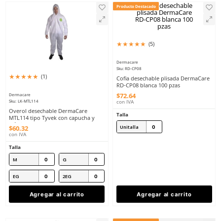
CH
M
Talla
M
G
G
EG
EG
2E
2EG
3EG
Agregar al carrito
Agregar al ca
Producto Destacado
★
★
★
★
★
(
5
)
Dermacare
Sku
:
RD-CP08
★
★
★
★
★
(
1
)
Cofia desechable plisa
RD-CP08 blanca 100 pz