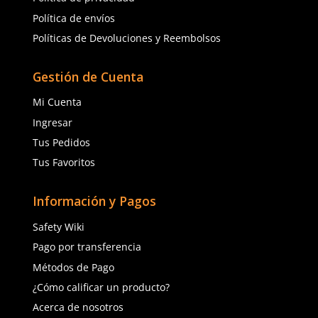
Para aquellos en la industria de la construcción o manufac
ofrecemos ropa de trabajo duradera que protege contra c
abrasiones y otros peligros mecánicos. Las prendas con ci
reflectantes son esenciales para trabajadores que operan
condiciones de baja visibilidad o durante la noche, mejor
seguridad mediante la aumentación de su visibilidad.
Confort y Durabilidad s
Compromisos
Entendemos que la ropa industrial debe ser cómoda, así 
protectora, para soportar largas horas de uso en condicio
menudo desafiantes. Nuestras prendas están diseñadas 
la ergonomía, permitiendo una completa libertad de mov
asegurando que los trabajadores puedan realizar sus tarea
restricciones. Los materiales transpirables y las característ