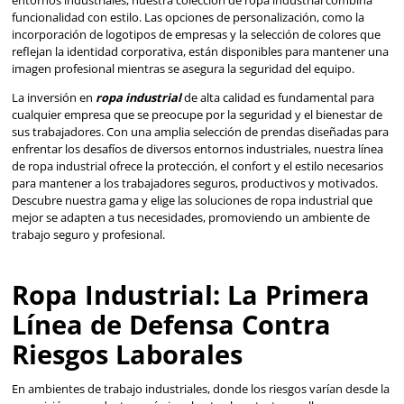
exposición a productos químicos hasta el contacto con ll
temperaturas extremas, la
ropa industrial
juega un papel 
protección de los trabajadores. Esta categoría de
equipo 
protección personal
no solo está diseñada para salvagu
lesiones específicas, sino que también contribuye al confor
eficiencia durante la jornada laboral. La elección adecuad
industrial puede significar la diferencia entre un día produ
accidente laboral.
Protección Especializad
para Cada Tarea
Nuestra gama de ropa industrial incluye prendas diseñada
cumplir con las normativas de seguridad más exigentes, o
soluciones para una variedad de entornos de trabajo. De
resistentes a productos químicos
hasta
chaquetas y 
ignífugos
, cada pieza está fabricada con materiales de la 