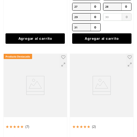
★
★
★
★
★
(
1
)
Dermacare
Sku
:
LK-MT101
Bata desechable DermaCare LK-MT-
101 blanca
★
★
★
★
★
(
5
)
$
36
.
78
con IVA
Berrendo
Sku
:
BE-3017-N
Talla
Botas de seguridad BE-
M
G
Berrendo dieléctricas 
$
1408
.
34
EG
con IVA
Talla
23
24
25
26