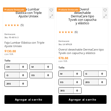
Ropa Industrial
9
.
arnes
10
.
cascos
Por Nombre
Filtrar
80
Producto Destacado
Producto Destacado
★
★
★
★
★
(
5
)
★
★
★
★
★
(
6
)
Dermacare
Sku
:
FE-4816-3
Dermacare
Faja Lumbar Elástica con Triple
Sku
:
LK-MT428
Ajuste Unisex
Overol desechable Der
$
130
.
88
Tyvek con capucha y elá
con IVA
$
78
.
88
Talla
con IVA