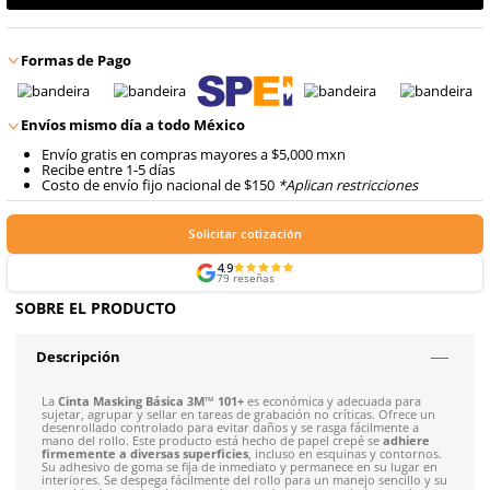
Precio antes:
$
28
.
11
8
.
arnes
$
22
.
48
9
.
cascos
Talla
Unitalla
Últimas unidades
con IVA
Agregar al carrito
Formas de Pago
Envíos mismo día a todo México
Envío gratis en compras mayores a $5,000 mxn
Recibe entre 1-5 días
Costo de envío fijo nacional de $150
*Aplican restricci
Solicitar cotización
4.9
79
reseñas