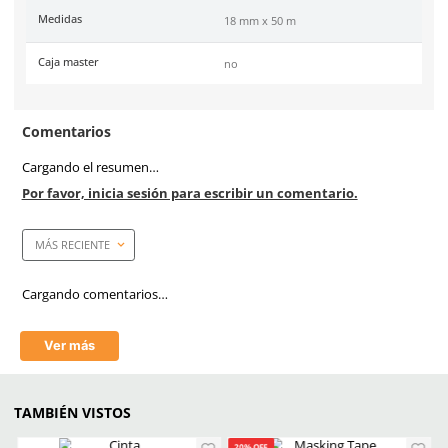
Ficha técnica
Haz clic aquí para abrir P
SKU:
MM-101-18
Material
Respaldo: papel crepe, Ad
base de resina y caucho
Color
Marrón
Marca de producto
3M
Medidas
18 mm x 50 m
Caja master
no