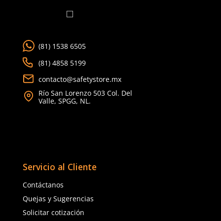
★
★
★
★
★
★
★
★
★
★
(
3
)
(
3
)
Dermacare
3M
Sku
:
SE-DEL-AM
Sku
:
MM-101-38
Cinta delimitadora amarilla
Masking Tape Cinta Adh
Masking 3M 101+ 38m
$
208
.
80
$
55
.
82
$
44
.
66
con IVA
con IVA