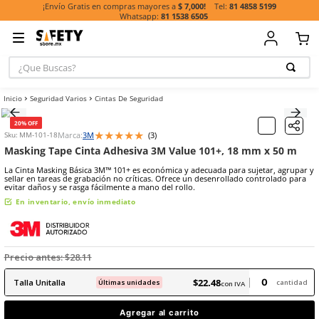
81 485
¡Envío Gratis en compras mayores a
$ 7,000!
81 1538 6505
¿Que Buscas?
TÉRMINOS MÁ
Seguridad Varios
Cintas De Seguridad
BUSCADOS
1
.
casco
20% OFF
★
★
★
★
★
Marca:
3M
(
3
)
Sku
:
MM-101-18
2
.
botas
Masking Tape Cinta Adhesiva 3M Value 101+, 18 m
3
.
chalecos
La Cinta Masking Básica 3M™ 101+ es económica y adecuada para su
sellar en tareas de grabación no críticas. Ofrece un desenrollado c
4
.
guante
evitar daños y se rasga fácilmente a mano del rollo.
5
.
guantes
En inventario, envío inmediato
6
.
overol
7
.
lentes