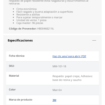
SOBRE EL PRODUCTO
Descripción
La
Cinta Masking Básica 3M™ 101+
es económica y adecuada
sujetar, agrupar y sellar en tareas de grabación no críticas. O
desenrollado controlado para evitar daños y se rasga fácilme
mano del rollo. Este producto está hecho de papel crepé se
a
firmemente a diversas superficies
, incluso en esquinas y c
Su adhesivo de goma se fija de inmediato y permanece en su 
interiores. Se despega fácilmente del rollo para un manejo sen
respaldo de papel resistente evita rasgaduras y escurrimiento
retirarse.
Cinta económica
Fácil rasgado y buena adaptación a superficies
Resistente a astillas
Para sujetar temporalmente o marcar
Unidad de venta: 1 pieza
Caja master: 96 piezas
Código de Proveedor:
HB004682116.
Especificaciones