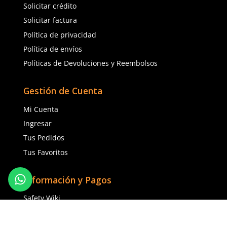
Talla
Talla
Unitalla
Unitalla
Agregar al carrito
Agregar al ca
(81) 1538 6505
(81) 4858 5199
contacto@safetystore.mx