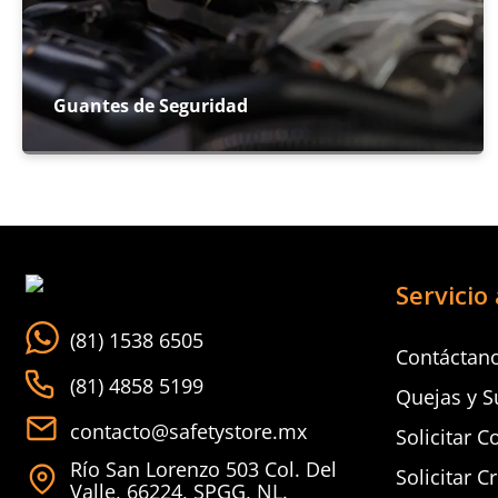
Guantes de Seguridad
Servicio 
(81) 1538 6505
Contáctan
(81) 4858 5199
Quejas y S
contacto@safetystore.mx
Solicitar C
Río San Lorenzo 503 Col. Del
Solicitar C
Valle, 66224, SPGG, NL.