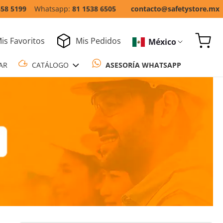
858 5199
81 1538 6505
contacto@safetystore.mx
is Favoritos
Mis Pedidos
México
COTIZAR
CATÁLOGO
ASESORÍA WH