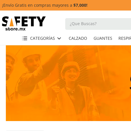
¡Envío Gratis en compras mayores a
$7,000!
¿Que Buscas?
TÉRMINOS MÁS BUSCADOS
CATEGORÍAS
CALZADO
GUANTES
1
.
guante
2
.
casco
3
.
botas
4
.
chalecos
5
.
lentes
6
.
overol
8
.
guantes
9
.
retractil
10
.
arnes