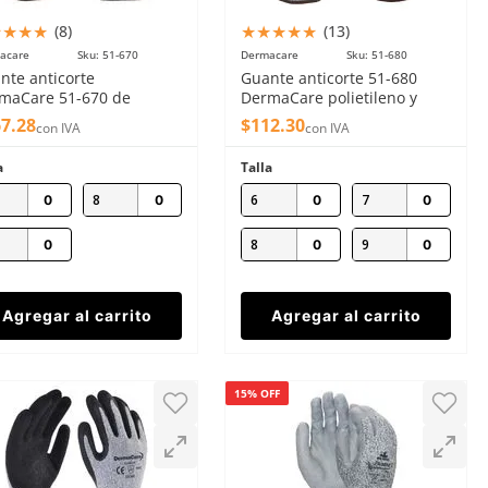
★
★
★
★
★
★
★
★
★
(
8
)
(
13
)
acare
Sku
:
51-670
Dermacare
Sku
:
51-680
nte anticorte
Guante anticorte 51-680
maCare 51-670 de
DermaCare polietileno y
etileno nivel C
fibra vidrio nivel C
67
.
28
$
112
.
30
con IVA
con IVA
a
Talla
8
6
7
8
9
Agregar al carrito
Agregar al carrito
15% OFF