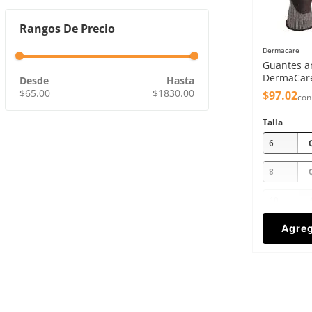
Rangos De Precio
Dermacare
Guantes an
DermaCare
nitrilo +Pl
$65.00
$1830.00
$
97
.
02
con
Talla
6
8
10
Agreg