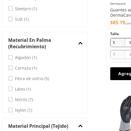
Dermacare
Steelpro
(
1
)
Guantes an
DermaCare
SUK
(
1
)
polietileno
$
85
.
19
con
Talla
Material En Palma
5
(Recubrimiento)
7
Algodón
(
1
)
9
Carnaza
(
1
)
Agreg
Fibra de vidrio
(
5
)
Látex
(
1
)
Nitrilo
(
7
)
Nylon
(
1
)
Polietileno
(
5
)
Material Principal (tejido)