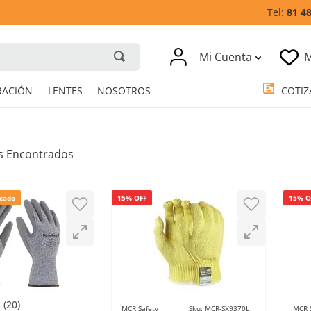
81 4
Mi Cuenta
M
RESPIRACIÓN
LENTES
NOSOTROS
cado
15% OFF
15% O
(
20
)
MCR Safety
Sku
:
MCR-SX9370L
MCR 