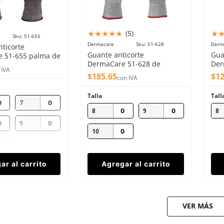
★
★
★
★
★
★
(
5
)
Sku
:
51-655
Dermacare
Sku
:
51-628
Derm
ticorte
Guante anticorte
Gua
 51-655 palma de
DermaCare 51-628 de
Der
us 15g
 IVA
polietileno nivel 5
poli
$
185
.
65
$
1
con IVA
Talla
Tall
7
8
9
8
9
10
ar al carrito
Agregar al carrito
VER MÁS