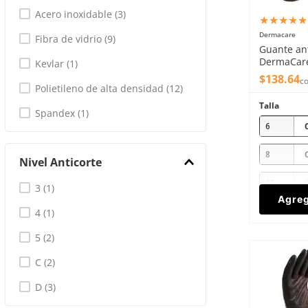
Poliuretano
(
5
)
Acero inoxidable
(
3
)
★
★
★
★
★
Tejido Kevlar
(
3
)
Dermacare
Fibra de vidrio
(
9
)
Guante ant
DermaCare
Kevlar
(
1
)
polietilen
$
138
.
64
co
Polietileno de alta densidad
(
12
)
Talla
Spandex
(
1
)
6
8
Nivel Anticorte
10
3
(
1
)
Agreg
4
(
1
)
5
(
2
)
C
(
2
)
D
(
3
)