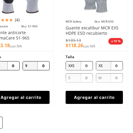
★
★
★
★
(
4
)
MCR Safety
Sku
:
MCR-EX5
acare
Sku
:
51-965
Guante excalibur MCR EX5
nte anticorte
HDPE ESD recubierto
maCare 51-965
anticorte D
$
139
.
13
15 %
etileno y látex nivel C
23
.
18
$
118
.
26
con IVA
con IVA
a
Talla
9
XXS
XS
S
M
L
XL
Agregar al carrito
Agregar al carrito