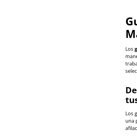
Gu
M
Los
g
mane
trab
sele
De
tu
Los 
una p
afila