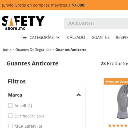
¡Envío Gratis en compras mayores a
$7,000!
¿Que Buscas?
TÉRMINOS MÁS BUSCADOS
CATEGORÍAS
CALZADO
GUANTES
1
.
guante
Guantes De Seguridad
Guantes Anticorte
2
.
casco
Guantes Anticorte
23
3
.
botas
4
.
chalecos
Filtros
Producto Desta
5
.
lentes
Marca
7
.
overol
Ansell
(
1
)
8
.
guantes
Dermacare
(
14
)
9
.
retractil
★
★
★
★
★
MCR Safety
(
6
)
10
.
arnes