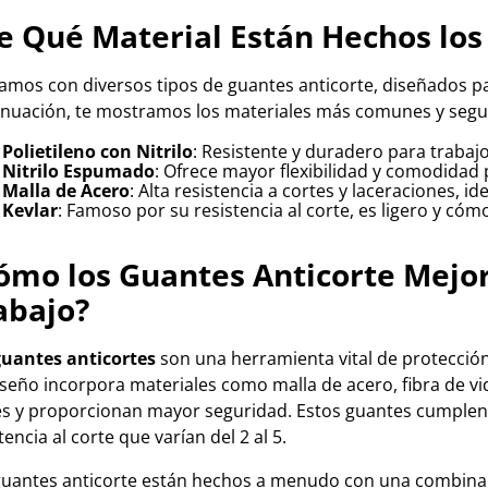
e Qué Material Están Hechos los
mos con diversos tipos de guantes anticorte, diseñados par
inuación, te mostramos los materiales más comunes y segur
Polietileno con Nitrilo
: Resistente y duradero para trabajo
Nitrilo Espumado
: Ofrece mayor flexibilidad y comodidad 
Malla de Acero
: Alta resistencia a cortes y laceraciones, i
Kevlar
: Famoso por su resistencia al corte, es ligero y cóm
ómo los Guantes Anticorte Mejor
abajo?
uantes anticortes
son una herramienta vital de protección
seño incorpora materiales como malla de acero, fibra de vid
es y proporcionan mayor seguridad. Estos guantes cumple
tencia al corte que varían del 2 al 5.
guantes anticorte están hechos a menudo con una combinaci