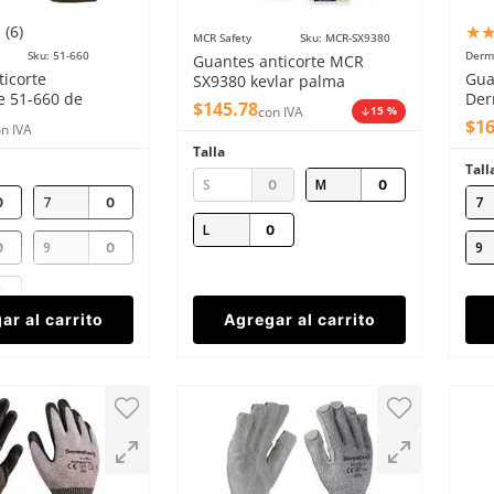
★
(
6
)
MCR Safety
Sku
:
MCR-SX9380
Sku
:
51-660
Derm
Guantes anticorte MCR
icorte
Gua
SX9380 kevlar palma
 51-660 de
Der
carnaza amarillos
$
145
.
78
con IVA
15 %
o AD nivel C
poli
$
1
n IVA
Talla
Tall
S
M
7
7
L
9
9
ar al carrito
Agregar al carrito