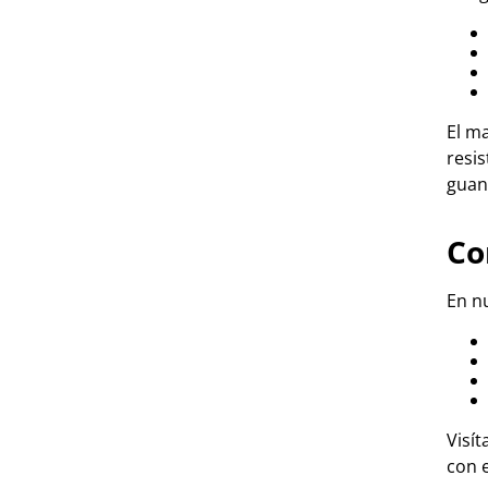
El ma
resis
guan
Co
En n
Visí
con 