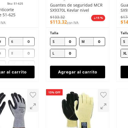
Sku
:
51-625
Guantes de seguridad MCR
Gua
ticorte
SX9370L Kevlar nivel
SX9
 51-625
anticorte 3
car
$
133
.
32
$
17
15 %
 (AD) nivel C
$
113
.
32
$
1
 IVA
con IVA
Talla
Tall
6
S
M
S
8
L
XL
10
ar al carrito
Agregar al carrito
15% OFF