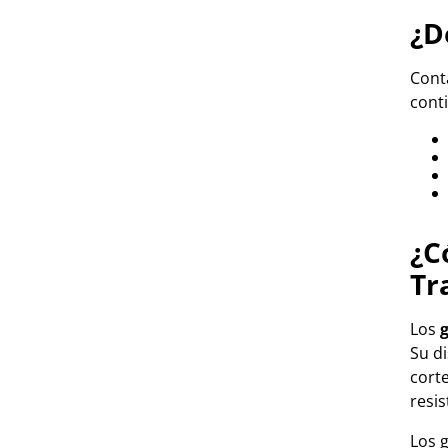
¿D
Conta
cont
¿C
Tr
Los
g
Su di
cort
resis
Los 