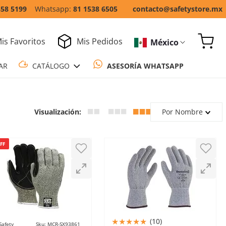
858 5199
81 1538 6505
contacto@safetystore.mx
is Favoritos
Mis Pedidos
México
COTIZAR
CATÁLOGO
ASESORÍA WH
Por Nombre
FF
★
★
★
★
★
(
10
)
Safety
Sku
:
MCR-SX93861