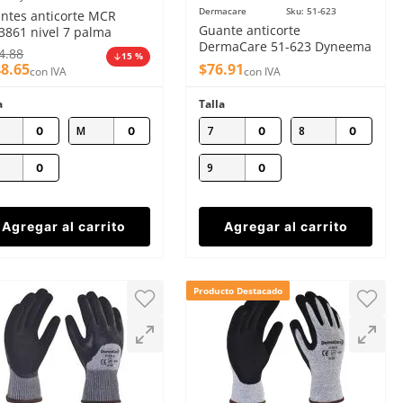
Dermacare
Sku
:
51-623
ntes anticorte MCR
Guante anticorte
3861 nivel 7 palma
DermaCare 51-623 Dyneema
naza de res
4
.
88
15 %
polietileno nivel 3
48
.
65
$
76
.
91
con IVA
con IVA
a
Talla
M
7
8
9
Agregar al carrito
Agregar al carrito
Producto Destacado