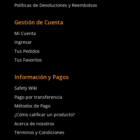
barrera contra los agentes químicos o biológicos que pue
por vía respiratoria, tienen como objetivo poder impedir l
de contaminantes externos que pudieran dañar la salud d
y se asegura de que la persona tenga una mejor calidad de
respirar sin ningún problema.
Conoce las Característi
Clave de los Respirador
Reutilizables de Alta Ca
Poder elegir el tipo de respirador es vital para su buen uso,
utilizamos mal o algún tipo que no sea exacto para el trab
estamos realizando podemos comprometer la seguridad d
trabajador de una manera importante, por eso a ti te deja
principales tipos de respiradores en el mercado:
Respirador libre mantenimiento