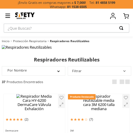
81 485
¡Envío Gratis en compras mayores a
$ 7,000!
81 1538 6505
¿Que Buscas?
TÉRMINOS MÁ
Protección Respiratoria
Respiradores Reutilizables
BUSCADOS
1
.
casco
Respiradores Reutilizables
2
.
botas
3
.
chalecos
Por Nombre
Filtrar
4
.
guante
37
5
.
lentes
6
.
guantes
Producto Destacado
7
.
overol