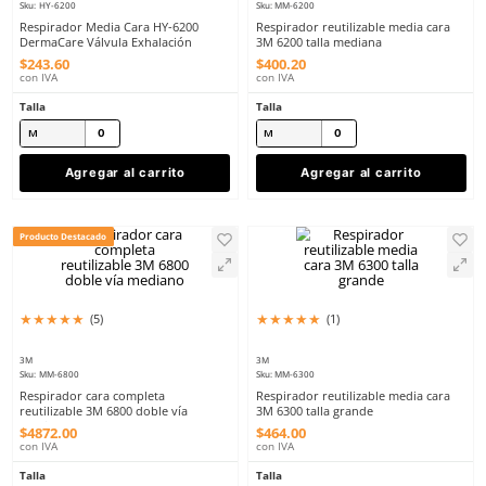
8
.
arnes
10
.
cascos
★
★
★
★
★
★
★
★
★
☆
(
2
)
(
7
)
Dermacare
3M
Sku
:
HY-6200
Sku
:
MM-6200
Respirador Media Cara HY-6200
Respirador reutilizable
DermaCare Válvula Exhalación
3M 6200 talla mediana
$
243
.
60
$
400
.
20
con IVA
con IVA
Talla
Talla
M
M
Agregar al carrito
Agregar al ca
Producto Destacado