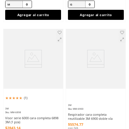
★
★
★
★
★
★
★
★
★
★
(
5
)
(
1
)
3M
3M
Sku
:
MM-6800
Sku
:
MM-6300
Respirador cara completa
Respirador reutilizable
reutilizable 3M 6800 doble vía
3M 6300 talla grande
mediano
$
4872
.
00
$
464
.
00
con IVA
con IVA
Talla
Talla
M
G
Agregar al carrito
Agregar al ca