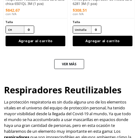
3M
3M
Sku
:
MM-7503
Sku
:
MM-7582
Respidador de Media Cara de Silicón
Válvula de inhalación p
talla grande 7503 3M (1 pieza)
respirador media cara
$
1016
.
91
$
116
.
00
con IVA
con IVA
Talla
Talla
Unitalla
Unitalla
Agregar al carrito
Agregar al ca