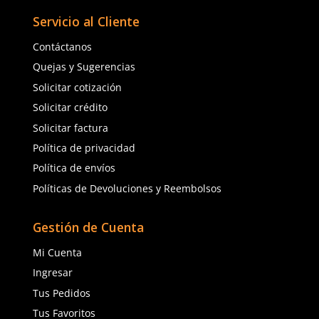
TAMBIÉN VISTOS
Nuevo
★
★
★
★
★
(
1
)
3M
3M
Sku
:
MM-HF-803SD
Sku
:
MM-6300
Respirador reutilizable
Respirador reutilizable media cara
máscara HF 803SD 3M Se
3M 6300 talla grande
Talla G