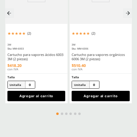
Aprende mas en nuestra wiki:
Que Respirador Industrial Necesitas Tipos Filtros Y Certificacione
Filtros Y Cartuchos Respiratorios Elige El Aditamento Ideal Para 
La Seguridad
Comentarios
Cargando el resumen…
Por favor, inicia sesión para escribir un comentario.
MÁS RECIENTE