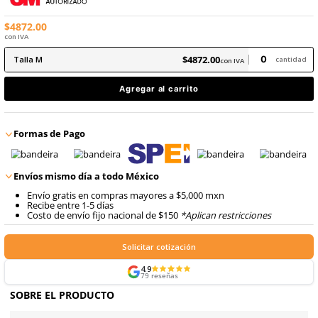
8
.
arnes
Guía de selección de respiradores 3M:
Haz clic aquí para ver.
En inventario, envío inmediato
9
.
cascos
Producto Certificado
$
4872
.
00
con IVA
$
4872
.
00
Talla
M
con IVA
Agregar al carrito
Formas de Pago
Envíos mismo día a todo México