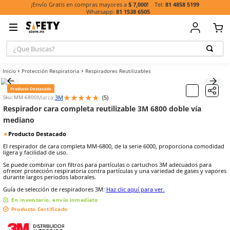
81 485
¡Envío Gratis en compras mayores a
$ 7,000!
81 1538 6505
¿Que Buscas?
TÉRMINOS MÁ
Protección Respiratoria
Respiradores Reutilizables
BUSCADOS
1
.
casco
Producto Destacado
★
★
★
★
★
Marca:
3M
(
5
)
Sku
:
MM-6800
2
.
botas
Respirador cara completa reutilizable 3M 6800 dobl
3
.
chalecos
mediano
4
.
guante
★
Producto Destacado
5
.
guantes
El respirador de cara completa MM-6800, de la serie 6000, propor
ligera y facilidad de uso.
6
.
overol
Se puede combinar con filtros para partículas o cartuchos 3M adec
ofrecer protección respiratoria contra partículas y una variedad de
7
.
lentes
durante largos periodos laborales.