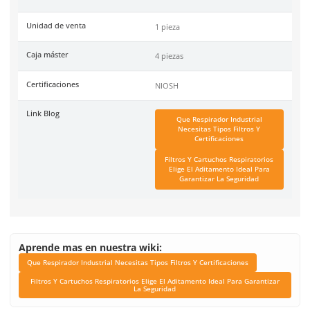
Material
Elastómero siliconado, c
silicona, caucho natural y
policarbonato.
Peso
400 g
Color
Gris
Industrias
Soldadura, Aluminio, Acer
Farmacéutica, Agroquímic
Minería, Alimenticia, Pet
Química.
Recomendaciones
No usar en ambientes cu
concentración de contam
supere 10 veces el Valor
Límite (TLV), en atmósfer
contenido de oxígeno se