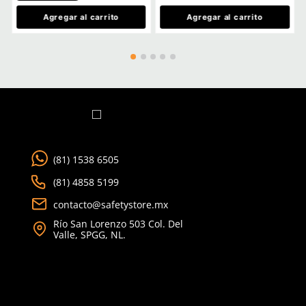
★
★
★
★
★
★
★
★
★
★
(
2
)
(
2
)
3M
3M
Sku
:
MM-6003
Sku
:
MM-6006
Cartucho para vapores ácidos 6003
Cartucho para vapores 
3M (2 piezas)
6006 3M (2 piezas)
$
418
.
20
$
510
.
40
con IVA
con IVA
Talla
Talla
Unitalla
Unitalla
Agregar al carrito
Agregar al ca