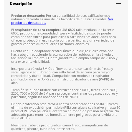
Envío gratis en compras mayores a $5,000 mxn
Recibe entre 1-5 días
Costo de envío fijo nacional de $150
*Aplican restricci
Solicitar cotización
4.9
79
reseñas
SOBRE EL PRODUCTO
Descripción
Producto destacado:
Por su versatilidad de uso, calificacion
volumen de venta es uno de los favoritos de nuestros cliente
productos destacados.
El
respirador de cara completa 3M 6800
talla mediana,
de la
6000, proporciona comodidad ligera y facilidad de uso. Se p
combinar con filtros para partículas o cartuchos 3M adecuad
ofrecer protección respiratoria contra partículas y una varie
gases y vapores durante largos periodos laborales.
Cuenta con un adaptador central único que dirige el aire exh