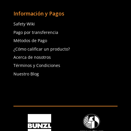
$
1092
.
66
$
464
.
00
con IVA
con IVA
Talla
Talla
G
G
Agregar al carrito
Agregar al ca
(81) 1538 6505
(81) 4858 5199