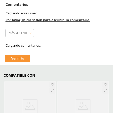
19.5 % o atmósferas
inmediatamente peligrosa
vida y la salud (IDLH).
Tallas
Mediana
Unidad de venta
1 pieza
Caja máster
4 piezas
Certificaciones
NIOSH
Link Blog
Que Respirador Indus
Necesitas Tipos Filtr
Certificaciones
Filtros Y Cartuchos Respi
Elige El Aditamento Ide
Garantizar La Segur