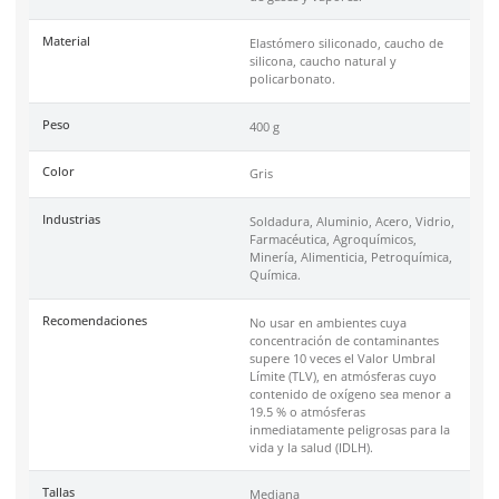
Código de Proveedor:
70070709053.
Especificaciones
Ficha técnica
Haz clic aquí para abrir P
SKU:
MM-6800
Marca
3M
Serie
6000
Código de Proveedor (MPN)
70070709053
Protección contra
Partículas y una amplia v
de gases y vapores.