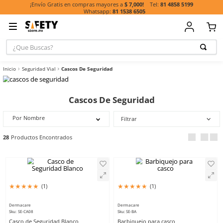
81 485
¡Envío Gratis en compras mayores a
$ 7,000!
81 1538 6505
¿Que Buscas?
TÉRMINOS MÁ
Seguridad Vial
Cascos De Seguridad
BUSCADOS
1
.
casco
Cascos De Seguridad
2
.
guante
3
.
botas
Por Nombre
Filtrar
4
.
chalecos
28
5
.
lentes
6
.
overol
7
.
guantes