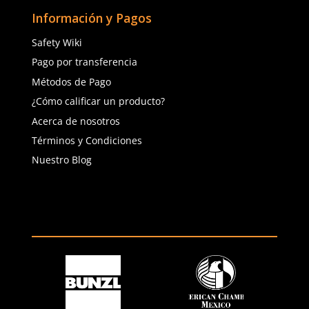
donde sean fácilmente visibles y relevantes para las 
laborales. Esto incluye puntos de acceso, áreas de tr
de almacenamiento donde puedan surgir riesgos pot
Actualización Regular: es crucial mantener las señale
y en buen estado. Las señales desgastadas o desactu
pueden generar confusión o malentendidos, lo que
la seguridad en el lugar de trabajo.
Educación y Conciencia: todos los trabajadores deben
capacitación sobre el significado y la importancia de 
de seguridad. Esto incluye comprender los diferentes
señales, sus significados y cómo responder adecua
cada una de ellas.
Las
señales de seguridad
son faros que guían a los traba
través de las aguas potencialmente peligrosas. Al asegura
estas señales sean visibles, claras y actualizadas, se establ
ambiente de trabajo seguro donde los trabajadores pued
con confianza y tranquilidad.