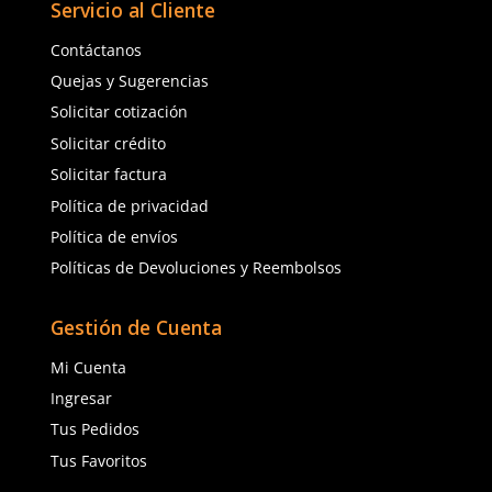
seguridad certificados e
trabajo
¿Por qué son Esenciales las Señales de Seguridad en 
Industrial?
Imagina un almacén lleno de maquinaria en funcion
donde los trabajadores realizan múltiples tareas
simultáneamente. En un entorno tan dinámico, las s
seguridad proporcionan orientación y advertencias c
peligros potenciales, rutas de evacuación y protocol
seguridad específicos. Esto ayuda a reducir el riesgo
y a mantener un entorno de trabajo seguro para tod
Aspectos Clave a Considerar al Utilizar Señales de S
Visibilidad y Claridad: las señales deben ser clarament
comprensibles para todos los trabajadores en el área
implica utilizar colores llamativos, texto claro y símb
reconocibles que comuniquen de manera efectiva el
seguridad.
Ubicación Estratégica: colocar las señales en lugares 