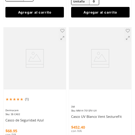
★
★
★
★
★
(
1
)
3M
Dermacare
Sku
:
MM-H-702SFR-UV
Sku
:
SE-CA03
Casco UV Amarillo Susp SectureFit
Casco de Seguridad Ama
$
457
.
13
$
68
.
95
con IVA
con IVA
Talla
Talla
Unitalla
Unitalla
Agregar al carrito
Agregar al ca