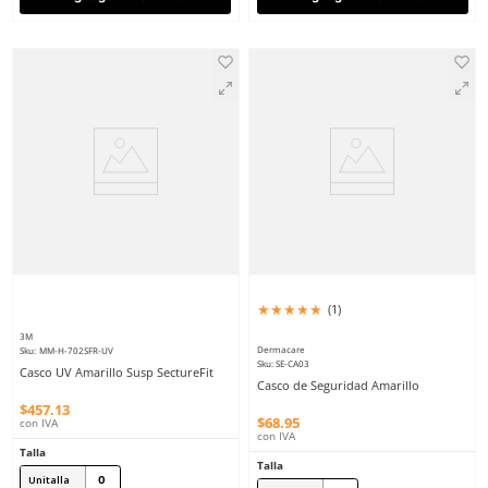
Dermacare
Dermacare
Sku
:
SE-CA06
Sku
:
SE-CA09
Casco Seguridad Naranja
Casco de Seguridad Gri
$
68
.
95
$
68
.
95
con IVA
con IVA
Talla
Talla
Unitalla
Unitalla
Agregar al carrito
Agregar al ca