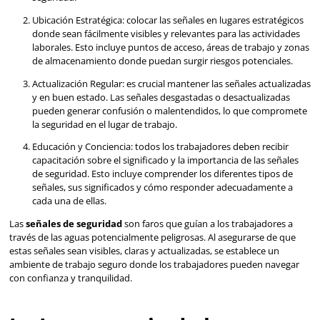
VER MÁS
La Importancia de las
Señales de Seguridad en
Entorno Industrial
Entre las numerosas herramientas y medidas utilizadas pa
la seguridad en el lugar de trabajo, las
señales
desempeñan
crucial. Estas señales no son solo indicaciones visuales, si
también son salvavidas que guían a los trabajadores a tra
situaciones potencialmente peligrosas.