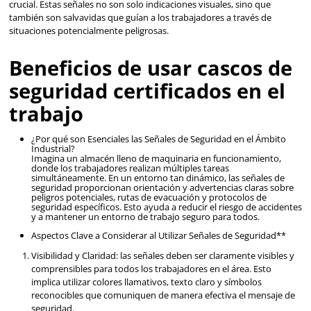
Dermacare
3M
Sku
:
SE-CA01
Sku
:
MM-H-708SFR-UV
Casco de Seguridad Rojo
Casco UV Gris Susp Sec
$
68
.
95
$
446
.
99
con IVA
con IVA
Talla
Talla
Unitalla
Unitalla
Agregar al carrito
Agregar al ca