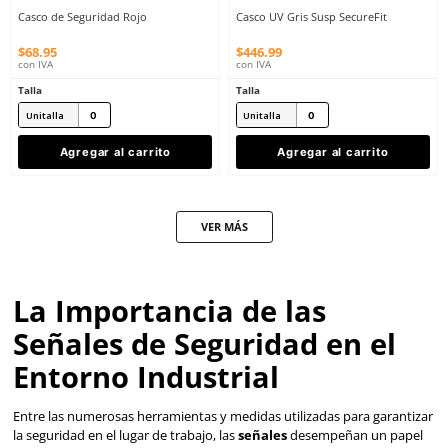
3M
3M
Sku
:
MM-X5001X-ANSI
Sku
:
MM-H-710SFR-UV
Casco de seguridad 3M SecureFit
Casco UV Azul Obscuro
X5001X suspensión 6 puntos
SecureFit
$
2050
.
75
$
452
.
12
con IVA
con IVA
SOBRE PEDIDO
Talla
Talla
Unitalla
Unitalla
Agregar al carrito
Agregar al ca