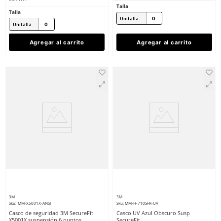
★
★
★
★
★
(
1
)
3M
Dermacare
Sku
:
MM-H-701SFV-UV
Sku
:
SE-CA02
Casco UV Blanco Vent S
Casco de Seguridad Azul
$
452
.
40
$
68
.
95
con IVA
con IVA