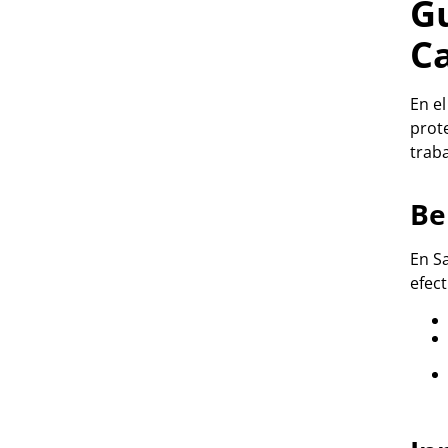
Gu
C
En el
prote
trab
Be
En S
efect