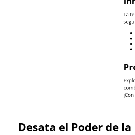
In
La t
segu
Pr
Explo
comb
¡Con
Desata el Poder de la