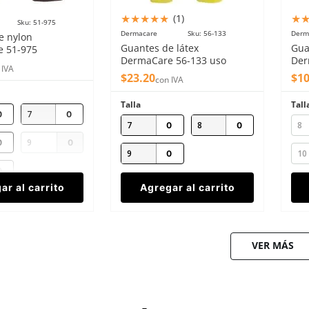
★
★
★
★
★
★
(
1
)
Sku
:
51-975
Dermacare
Sku
:
56-133
Derm
e nylon
Guantes de látex
Gua
 51-975
DermaCare 56-133 uso
Der
ento látex 20cm
 IVA
doméstico 18mm amarillo
rol
$
23
.
20
$
1
con IVA
Talla
Tall
7
7
8
8
9
9
10
ar al carrito
Agregar al carrito
VER MÁS