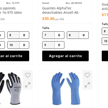
Sku
:
16-975
Ansell
Sku
:
AE-88394
Gua
po japonés
Guantes AlphaTec
aisl
 16-975 látex
desechables Ansell AE-
lát
$
1
88394 caucho 30.5 cm
$
30
.
40
 IVA
con IVA
Tall
Talla
8
8
7
8
10
10
9
ar al carrito
Agregar al carrito