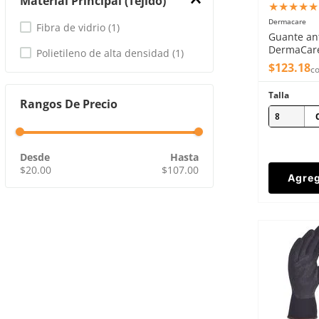
Material Principal (tejido)
★
★
★
★
★
Dermacare
Fibra de vidrio
(
1
)
Guante ant
DermaCare
Polietileno de alta densidad
(
1
)
polietileno
$
123
.
18
co
Talla
Rangos De Precio
8
$20.00
$107.00
Agreg