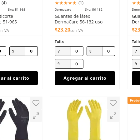
★
★
★
★
★
★
(
4
)
(
1
)
Sku
:
51-965
Dermacare
Sku
:
56-132
Derm
icorte
Guantes de látex
Gua
 51-965
DermaCare 56-132 uso
Der
 y látex nivel C
doméstico 18mm azul
dom
$
23
.
20
$
2
n IVA
con IVA
Talla
Tall
9
7
8
7
9
9
ar al carrito
Agregar al carrito
Produ