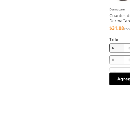
Dermacare
Guantes d
DermaCare
recubrimi
$
31
.
08
con
Talla
6
8
10
Agreg