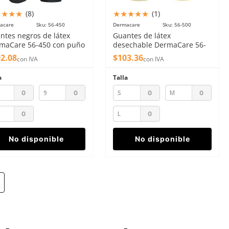
★
★
★
★
★
★
★
★
★
(
8
)
(
1
)
acare
Sku
:
56-450
Dermacare
Sku
:
56-500
ntes negros de látex
Guantes de látex
maCare 56-450 con puño
desechable DermaCare 56-
ado 45cm
500 natural 24 cm
02
.
08
$
103
.
36
con IVA
con IVA
a
Talla
9
S
M
L
No disponible
No disponible