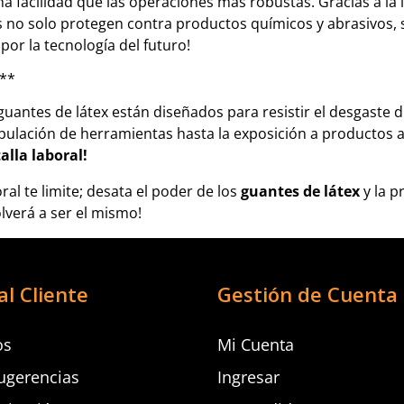
 facilidad que las operaciones más robustas. Gracias a la li
s no solo protegen contra productos químicos y abrasivos, 
or la tecnología del futuro!
l**
s guantes de látex están diseñados para resistir el desgaste
ipulación de herramientas hasta la exposición a productos 
alla laboral!
al te limite; desata el poder de los
guantes de látex
y la p
lverá a ser el mismo!
al Cliente
Gestión de Cuenta
os
Mi Cuenta
ugerencias
Ingresar