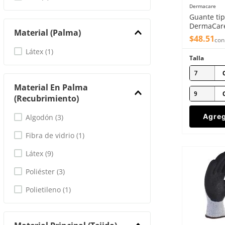
Dermacare
Guante ti
DermaCare
Material (palma)
22.1cm
$
48
.
51
con
Látex
(
1
)
Talla
7
Material En Palma
9
(Recubrimiento)
Agreg
Algodón
(
3
)
Fibra de vidrio
(
1
)
Látex
(
9
)
Poliéster
(
3
)
Polietileno
(
1
)