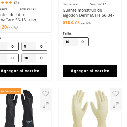
★
★
★
★
(
2
)
Dermacare
Sku
:
56-347
acare
Sku
:
56-131
Guante monstruo de
ntes de látex
algodón DermaCare 56-347
maCare 56-131 uso
amarillo 25.5cm
$
103
.
77
con IVA
éstico 18mm rojos
3
.
20
con IVA
Talla
a
10
8
10
Agregar al carrito
Agregar al carrito
cto Destacado