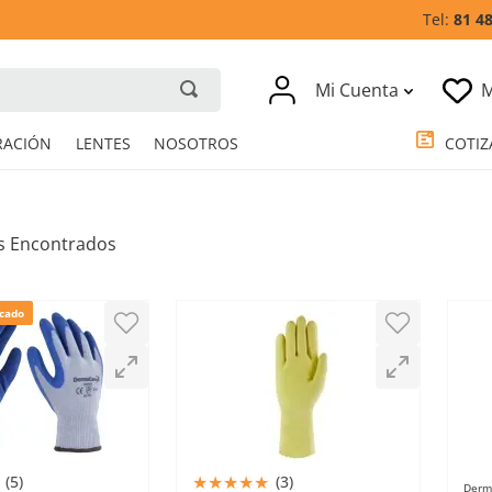
81 4
Mi Cuenta
M
RESPIRACIÓN
LENTES
NOSOTROS
cado
★
★
★
★
★
(
5
)
(
3
)
Derm