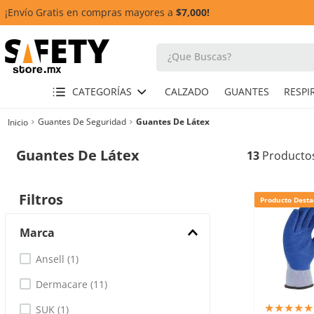
¡Envío Gratis en compras mayores a
$7,000!
¿Que Buscas?
TÉRMINOS MÁS BUSCADOS
CATEGORÍAS
CALZADO
GUANTES
1
.
casco
Guantes De Seguridad
Guantes De Látex
2
.
botas
Guantes De Látex
13
3
.
chalecos
4
.
guante
Filtros
Producto Desta
5
.
lentes
Marca
6
.
guantes
Ansell
(
1
)
7
.
overol
Dermacare
(
11
)
8
.
arnes
★
★
★
★
★
SUK
(
1
)
10
.
cascos