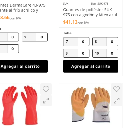
SUK
Sku
:
SUK-975
ntes DermaCare 43-975
Guantes de poliéster SUK-
ante al frío acrílico y
975 con algodón y látex azul
ex 21cm
18
.
66
con IVA
20cm
$
41
.
13
con IVA
a
Talla
9
7
8
9
10
Agregar al carrito
Agregar al carrito