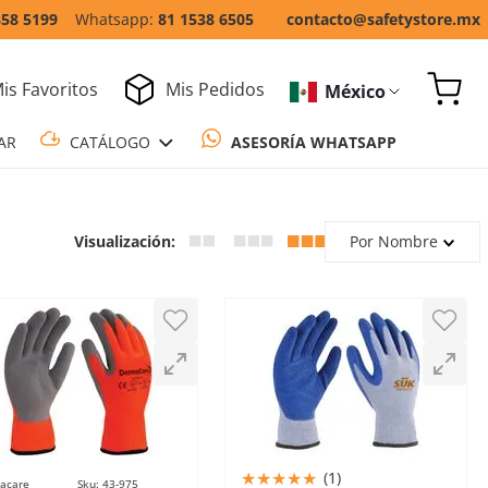
858 5199
81 1538 6505
contacto@safetystore.mx
is Favoritos
Mis Pedidos
México
COTIZAR
CATÁLOGO
ASESORÍA WH
Por Nombre
★
★
★
★
★
(
1
)
acare
Sku
:
43-975