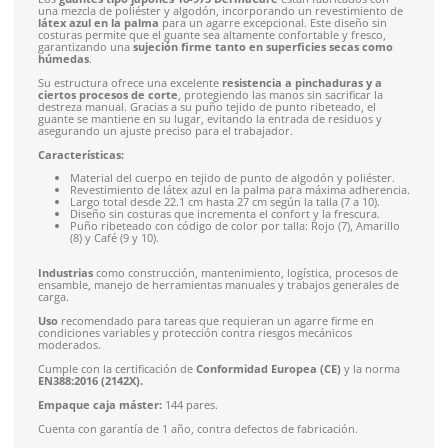
Recibe entre 1-5 días
Costo de envío fijo nacional de $150
*Aplican restricci
Solicitar cotización
4.9
79
reseñas
SOBRE EL PRODUCTO
Descripción
Producto destacado:
Por su versatilidad de uso, calificacion
volumen de venta es uno de los favoritos de nuestros cliente
productos destacados.
Los
guantes tipo japonés 16-975 DermaCare
están fabricad
una mezcla de poliéster y algodón, incorporando un revesti
látex azul en la palma
para un agarre excepcional. Este dise
costuras permite que el guante sea altamente confortable y f
garantizando una
sujeción firme tanto en superficies sec
húmedas
.
Su estructura ofrece una excelente
resistencia a pinchadura