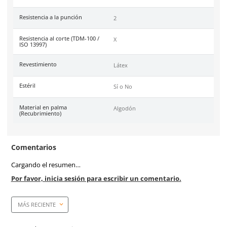
Garantía
1 año por defectos de fáb
Industrias
Jardinería, Construcción,
Metalmecánica, Armadora
General.
Tallas
7, 8, 9 y 10.
Unidad de venta
1 par
Caja máster
144 pares
Certificaciones
Conformidad Europea (CE
388:2016 (2142X).
Costura
Algodón y Poliéster
Material en puño