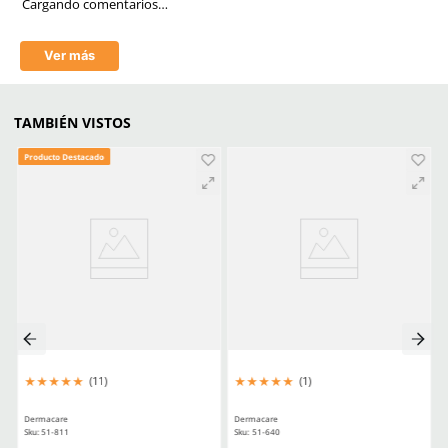
Tejido de punto
Material en palma
Algodón, Poliéster y Láte
Resistencia a la abrasión
2
Resistencia al corte (Coup Test)
1
Resistencia al desgarro
4
Resistencia a la punción
2
Resistencia al corte (TDM-100 /
X
ISO 13997)
Revestimiento
Látex
Estéril
Sí o No