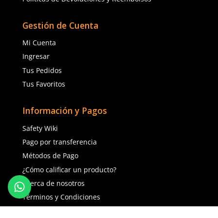
Guantes de nylon DermaCare 51-
Guantes de nylon Derm
811 nitrilo en palma
640 con poliuretano de
$
24
.
31
$
27
.
47
con IVA
con IVA
Talla
Talla
5
6
6
7
7
8
8
9
9
10
Agregar al carrito
Agregar al ca