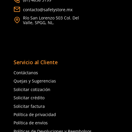
TAMBIÉN VISTOS
Producto Destacado
★
★
★
★
★
★
★
★
★
★
(
11
)
(
1
)
Dermacare
Dermacare
Sku
:
51-811
Sku
:
51-640