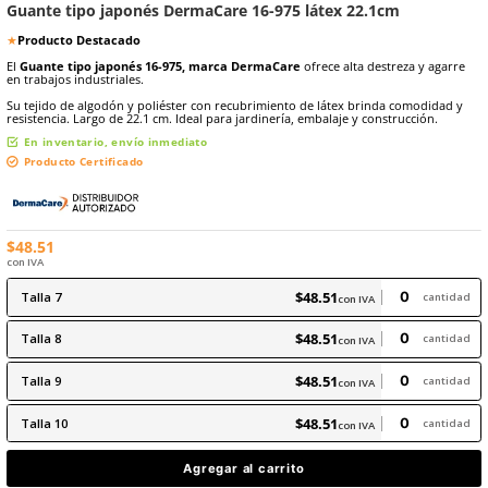
8
.
arnes
10
.
cascos
★
★
★
★
★
Marca:
Dermacare
(
5
)
Sku
:
16-975
Guante tipo japonés DermaCare 16-975 látex 22.1
★
Producto Destacado
El
Guante tipo japonés 16-975, marca DermaCare
ofrece alta des
en trabajos industriales.
Su tejido de algodón y poliéster con recubrimiento de látex brind
resistencia. Largo de 22.1 cm. Ideal para jardinería, embalaje y cons
En inventario, envío inmediato
Producto Certificado
$
48
.
51
con IVA