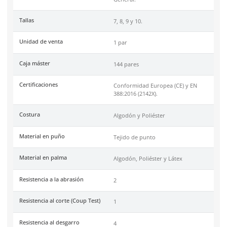
DermaCare
es una marca de EPP (Equipo de protección perso
de 30 años en el mercado mexicano. Se ha posicionado dentr
top 3 marcas en su tipo por manejar productos de calidad, cer
y con garantía.
Especificaciones
Ficha técnica
Haz clic aquí para abrir P
SKU:
16-975
Marca
Dermacare
Material
Algodón
Color
Azul