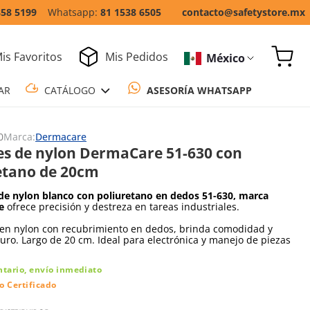
858 5199
81 1538 6505
contacto@safetystore.mx
is Favoritos
Mis Pedidos
México
COTIZAR
CATÁLOGO
ASESORÍA WH
0
Marca:
Dermacare
s de nylon DermaCare 51-630 con
etano de 20cm
de nylon blanco con poliuretano en dedos 51-630, marca
e
ofrece precisión y destreza en tareas industriales.
 en nylon con recubrimiento en dedos, brinda comodidad y
uro. Largo de 20 cm. Ideal para electrónica y manejo de piezas
ntario, envío inmediato
o Certificado