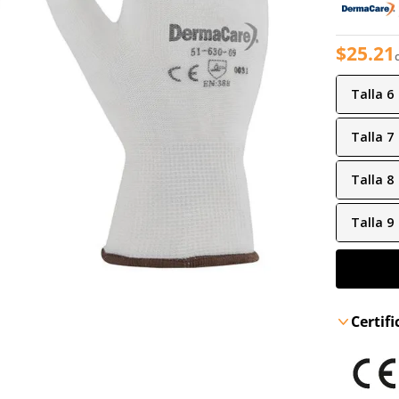
$
25
.
21
Talla
6
Talla
7
Talla
8
Talla
9
Certif