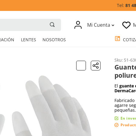
81 4
Mi Cuenta
M
RESPIRACIÓN
LENTES
NOSOTROS
Sku
:
51-63
Guante
poliur
El
guante 
DermaCar
Fabricado
agarre seg
pequeñas.
En inve
Product