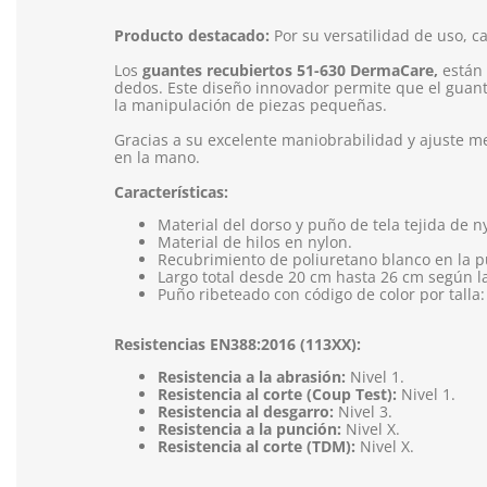
Producto destacado:
Por su versatilidad de uso, ca
Los
guantes recubiertos 51-630 DermaCare,
están
dedos. Este diseño innovador permite que el guant
la manipulación de piezas pequeñas.
Gracias a su excelente maniobrabilidad y ajuste m
en la mano.
Características:
Material del dorso y puño de tela tejida de ny
Material de hilos en nylon.
Recubrimiento de poliuretano blanco en la pu
Largo total desde 20 cm hasta 26 cm según la t
Puño ribeteado con código de color por talla: M
Resistencias EN388:2016 (113XX):
Resistencia a la abrasión:
Nivel 1.
Resistencia al corte (Coup Test):
Nivel 1.
Resistencia al desgarro:
Nivel 3.
Resistencia a la punción:
Nivel X.
Resistencia al corte (TDM):
Nivel X.