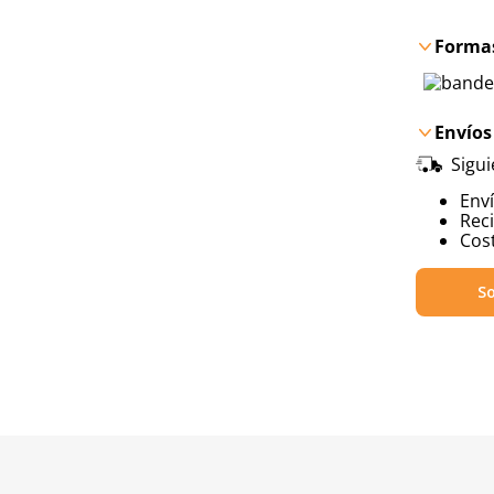
Formas
Envíos
Sigu
Env
Reci
Cost
So