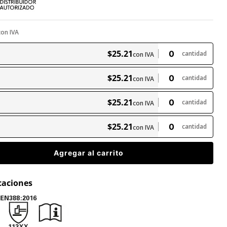
con IVA
$
25
.
21
cantidad
con IVA
$
25
.
21
cantidad
con IVA
$
25
.
21
cantidad
con IVA
$
25
.
21
cantidad
con IVA
Agregar al carrito
icaciones