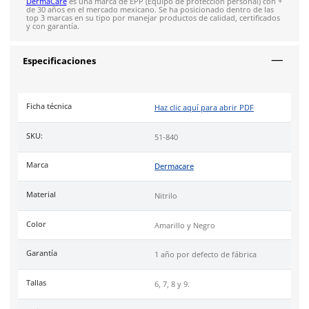
Gomas internas en la palma para absorber energía y me
comodidad.
Resistencias EN388 (14121):
Resistencia a la abrasión:
Nivel 1.
Resistencia al corte (Coup Test):
Nivel 4.
Resistencia al desgarro:
Nivel 1.
Resistencia a la punción:
Nivel 2.
Resistencia al corte (TDM):
Nivel 1.
Industrias:
Minería, construcción pesada, industria petrolera
mantenimiento de vialidades y manejo de herramientas de i
Uso:
Recomendado para tareas de alto riesgo mecánico que 
protección contra impactos en el dorso y una visibilidad prev
el área de trabajo.
Cumple con la certificación de
Conformidad Europea (CE)
y l
normativa
EN388 (14121).
Empaque caja máster:
144 pares.
Cuenta con garantía de 1 año contra defectos de fabricación.