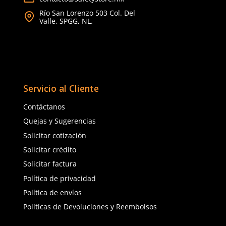
★
★
★
★
★
★
★
★
★
★
(
1
)
(
1
)
Dermacare
Dermacare
Sku
:
51-801
Sku
:
51-816
Guantes de nylon DermaCare 51-
Guantes de nylon Derm
801 con nitrilo sólido gris 20cm
816 con nitrilo sólido 