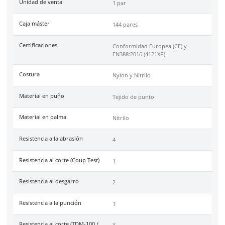
DermaCare
es una marca de EPP (Equipo de protección perso
de 30 años en el mercado mexicano. Se ha posicionado dentr
top 3 marcas en su tipo por manejar productos de calidad, cer
y con garantía.
Especificaciones
Ficha técnica
Haz clic aquí para abrir P
SKU:
51-840
Marca
Dermacare
Material
Nitrilo
Color
Amarillo y Negro