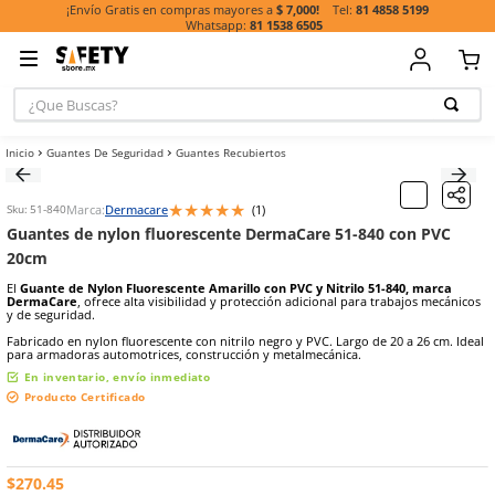
81 485
¡Envío Gratis en compras mayores a
$ 7,000!
81 1538 6505
¿Que Buscas?
TÉRMINOS MÁ
Guantes De Seguridad
Guantes Recubiertos
BUSCADOS
1
.
casco
★
★
★
★
★
Marca:
Dermacare
(
1
)
Sku
:
51-840
2
.
guante
Guantes de nylon fluorescente DermaCare 51-840 
3
.
botas
20cm
4
.
chalecos
El
Guante de Nylon Fluorescente Amarillo con PVC y Nitrilo 51-8
DermaCare
, ofrece alta visibilidad y protección adicional para tr
5
.
lentes
y de seguridad.
Fabricado en nylon fluorescente con nitrilo negro y PVC. Largo de 2
6
.
overol
para armadoras automotrices, construcción y metalmecánica.
7
.
guantes
En inventario, envío inmediato