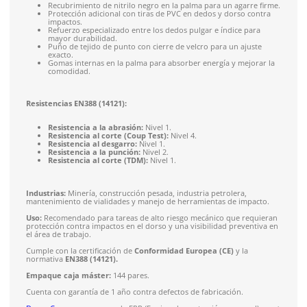
Producto destacado:
Por su versatilidad de uso, calificacion
volumen de venta es uno de los favoritos de nuestros cliente
productos destacados.
Los
guantes de nylon amarillo fluorescente, PVC y nitrilo
51-840
de DermaCare están diseñados para ofrecer una prot
superior y alta visibilidad en entornos de trabajo exigentes. 
en nylon amarillo fluorescente, cuentan con un recubrimient
nitrilo negro en la palma y gomas internas en la parte baja d
para un refuerzo adicional.
Este modelo destaca por su protección contra impactos, gracia
incorporación de tiras de PVC en color negro y amarillo tanto
dedos como en el dorso. Además, incluye un refuerzo crítico 
dedos pulgar e índice y un ajuste de velcro en el puño que ga
un cierre seguro y personalizado, aumentando la seguridad d
usuario contra machacamientos y golpes.
Características:
Material del cuerpo en nylon amarillo fluorescente de a
visibilidad.
Recubrimiento de nitrilo negro en la palma para un aga
Protección adicional con tiras de PVC en dedos y dorso
impactos.
Refuerzo especializado entre los dedos pulgar e índice
mayor durabilidad.
Puño de tejido de punto con cierre de velcro para un a
exacto.