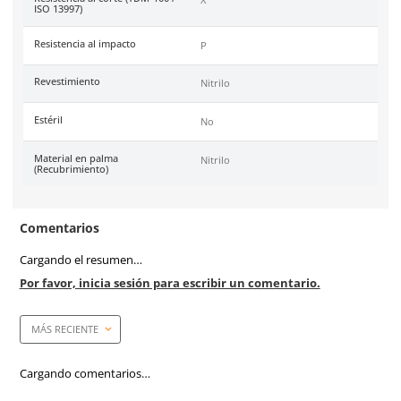
Garantía
1 año por defecto de fábr
Tallas
6, 7, 8 y 9.
Unidad de venta
1 par
Caja máster
144 pares
Certificaciones
Conformidad Europea (CE
EN388:2016 (4121XP).
Costura
Nylon y Nitrilo
Material en puño
Tejido de punto
Material en palma
Nitrilo