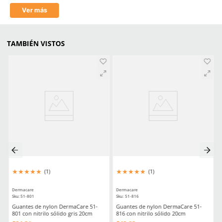
Resistencia a la abrasión
4
Resistencia al corte (Coup Test)
1
Resistencia al desgarro
2
Resistencia a la punción
1
Resistencia al corte (TDM-100 /
X
ISO 13997)
Resistencia al impacto
P
Revestimiento
Nitrilo
Estéril
No
Material en palma
Nitrilo