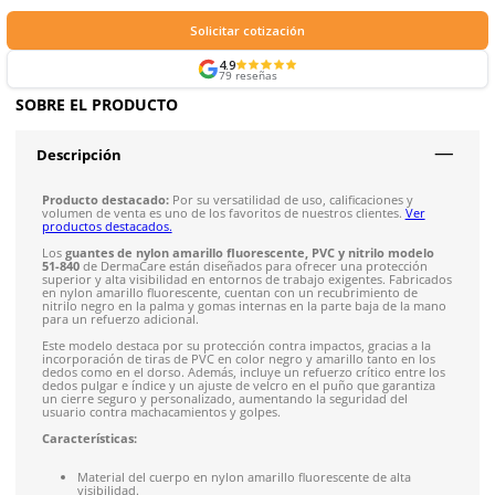
Formas de Pago
Envíos mismo día a todo México
Siguiente despacho de envío: Hoy 3:00 pm del 7 de ago
Envío gratis en compras mayores a $5,000 mxn
Recibe entre 1-5 días
Costo de envío fijo nacional de $150
*Aplican restricci
Solicitar cotización
4.9
79
reseñas
SOBRE EL PRODUCTO
Descripción