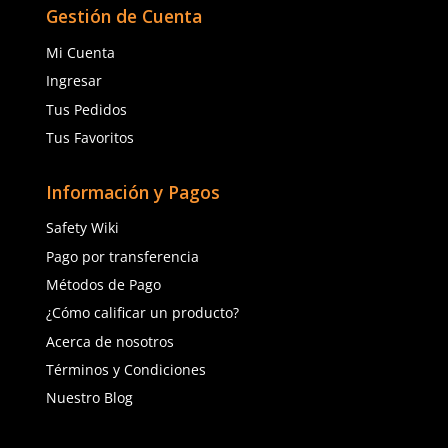
$
24
.
31
$
43
.
88
con IVA
con IVA
Talla
Talla
6
7
6
7
8
9
8
9
10
Agregar al carrito
Agregar al ca