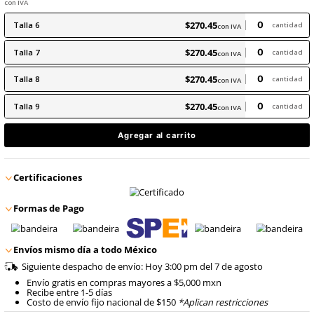
Producto Certificado
9
.
arnes
10
.
cascos
$
270
.
45
con IVA
$
270
.
45
Talla
6
con IVA
$
270
.
45
Talla
7
con IVA
$
270
.
45
Talla
8
con IVA
$
270
.
45
Talla
9
con IVA
Agregar al carrito
Certificaciones