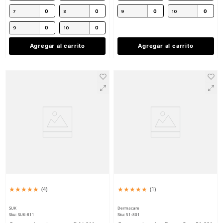
Dermacare
Dermacare
Sku
:
51-811
Sku
:
67-175
Guantes de nylon DermaCare 51-811
Guantes de nitrilo Der
nitrilo en palma
uso general 13mm ver
$
24
.
31
$
38
.
42
con IVA
con IVA
Talla
Talla
5
6
7
8
7
8
9
10
9
10
Agregar al carrito
Agregar al ca