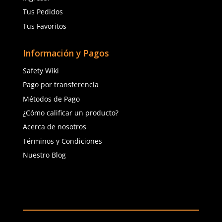
protección adecuada. ¡Es la resistencia que define tu traba
¿Por qué los guantes de
nitrilo son la mejor opc
para trabajos delicados
La
versatilidad
es clave en el mundo industrial. Los guante
vienen en diferentes espesores para adaptarse a diversas a
Ya sea que necesites mayor resistencia o mayor sensibilidad
existe una versión para cada tarea. Además, la variedad de
permite una fácil identificación y organización en el lugar d
¡Personaliza tu protección según tus necesidades!
Sin importar que enfrentes riesgos químicos, mecánicos o 
estos guantes están diseñados para superar cualquier desa
protección y desempeño en el trabajo con los
guantes de 
seguridad nunca había sido tan fuerte y elegante!