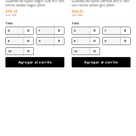
★
★
★
★
★
★
★
★
★
★
(
4
)
(
1
)
SUK
Dermacare
Sku
:
SUK-811
Sku
:
51-801
Guantes de nylon negro SUK-811 con
Guantes de nylon Derm
nitrilo sólido negro 20cm
con nitrilo sólido gris 
$
19
.
12
$
24
.
31
con IVA
con IVA
Talla
Talla