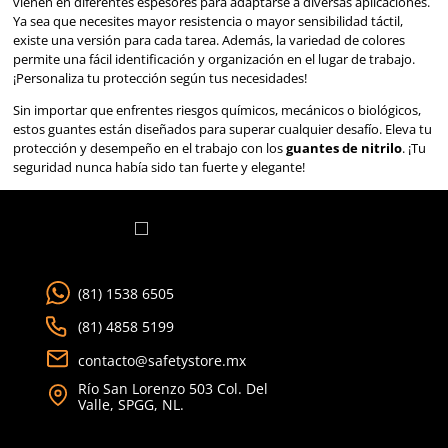
La
versatilidad
es clave en el mundo industrial. Los guante
vienen en diferentes espesores para adaptarse a diversas a
Ya sea que necesites mayor resistencia o mayor sensibilidad
existe una versión para cada tarea. Además, la variedad de
permite una fácil identificación y organización en el lugar d
¡Personaliza tu protección según tus necesidades!
Sin importar que enfrentes riesgos químicos, mecánicos o 
estos guantes están diseñados para superar cualquier desa
protección y desempeño en el trabajo con los
guantes de 
seguridad nunca había sido tan fuerte y elegante!
Guantes de Nitrilo: La 
que Necesitas en el Tra
Industrial