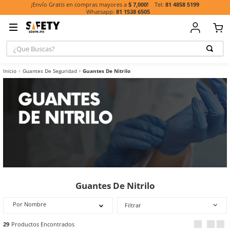
81 485
¡Envío Gratis en compras mayores a
$ 7,000!
81 1538 6505
¿Que Buscas?
TÉRMINOS MÁ
Guantes De Seguridad
Guantes De Nitrilo
BUSCADOS
1
.
casco
2
.
botas
3
.
chalecos
4
.
guante
5
.
lentes
6
.
guantes
7
.
overol