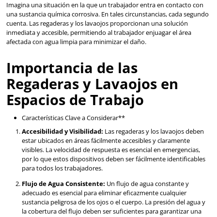
emergencia. Esto incluye la limpieza de los dispositivo
verificación periódica de la presión del agua y la inte
tuberías.
Capacitación del Personal:
Todos los trabajadores
recibir capacitación sobre el uso adecuado de las reg
lavaojos, incluyendo la ubicación, el procedimiento d
y el tiempo recomendado de enjuague.
En la
seguridad industrial
, cada medida preventiva es vit
regaderas y los lavaojos
no son solo equipos de cumpli
normativo, sino que también son elementos esenciales pa
la salud y el bienestar de los trabajadores en entornos indu
priorizar la instalación adecuada, el mantenimiento regular
capacitación del personal, se asegura una respuesta efecti
cualquier emergencia que pueda surgir.
Regaderas y Lavaojos 