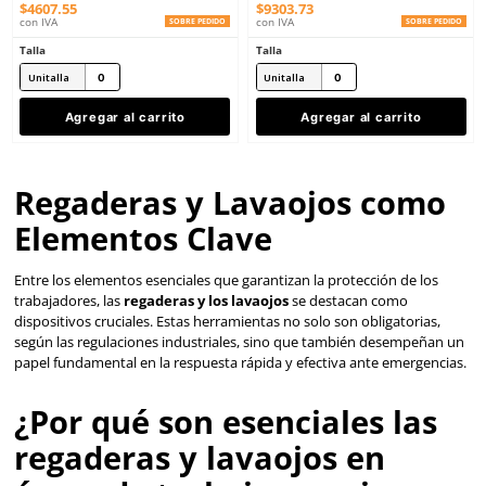
MPR
MPR
Sku
:
CCVJ-11
Sku
:
LCR-05
Regadera industrial de techo MPR
Estación lavaojos de 
CCVJ-11 palanca de acero
LCR-05 con rociador fac