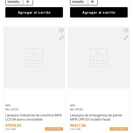
MPR
MPR
Sku
:
RMRF-09-GAL
Sku
:
LPS-01
Regadera de emergencia mixta MPR
Estación lavaojos de e
RMRF-09 rociador facial
MPR LPS-01 acero inox
$
14
,
354
.
33
$
6202
.
47
con IVA
con IVA
SOBRE PEDIDO
Talla
Talla
Unitalla
Unitalla
Agregar al carrito
Agregar al ca