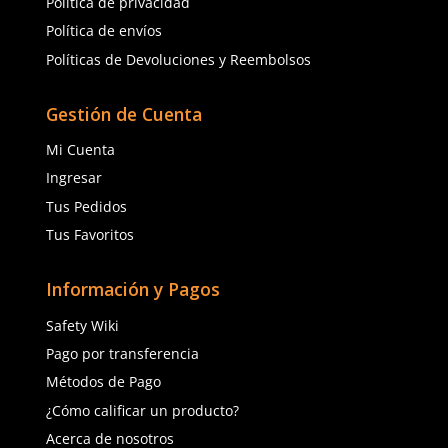
Flujo de Agua Consistente:
Un flujo de agua const
adecuado es esencial para eliminar eficazmente cual
sustancia peligrosa de los ojos o el cuerpo. La presió
la cobertura del flujo deben ser suficientes para gara
limpieza completa.
Mantenimiento Regular:
Es crucial realizar un ma
regular para garantizar su funcionalidad óptima en c
emergencia. Esto incluye la limpieza de los dispositivo
verificación periódica de la presión del agua y la inte
tuberías.
Capacitación del Personal:
Todos los trabajadores
recibir capacitación sobre el uso adecuado de las reg
lavaojos, incluyendo la ubicación, el procedimiento d
y el tiempo recomendado de enjuague.
En la
seguridad industrial
, cada medida preventiva es vit
regaderas y los lavaojos
no son solo equipos de cumpli