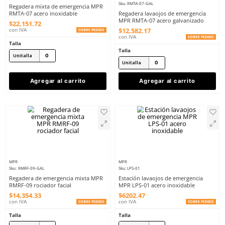
8
.
arnes
9
.
cascos
MPR
Sku
:
RMTA-07-INOX
MPR
Sku
:
RMTA-07-GAL
Regadera mixta de emergencia MPR
RMTA-07 acero inoxidable
Regadera lavaojos de 
MPR RMTA-07 acero ga
$
22
,
151
.
72
$
12
,
582
.
17
con IVA
SOBRE PEDIDO
con IVA
Talla
Talla
Unitalla
Unitalla
Agregar al carrito
Agregar al ca