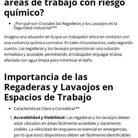
$
4607
.
55
$
9303
.
73
con IVA
con IVA
SOBRE PEDIDO
Talla
Talla
Unitalla
Unitalla
Agregar al carrito
Agregar al ca
Regaderas y Lavaojos 
Elementos Clave
Entre los elementos esenciales que garantizan la protecció
trabajadores, las
regaderas y los lavaojos
se destacan c
dispositivos cruciales. Estas herramientas no solo son obli
según las regulaciones industriales, sino que también d
papel fundamental en la respuesta rápida y efectiva ante 