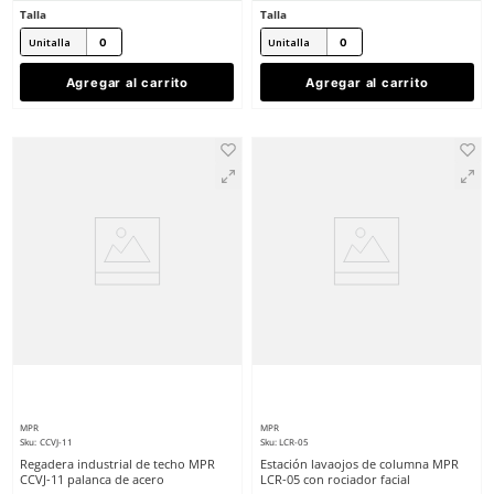
MPR
MPR
Sku
:
LCS-04
Sku
:
LPR-03
Lavaojos industrial de columna MPR
Lavaojos de emergenci
LCS-04 acero inoxidable
MPR LPR-03 rociado fac
$
7974
.
63
$
8417
.
66
con IVA
con IVA
SOBRE PEDIDO
Talla
Talla
Unitalla
Unitalla
Agregar al carrito
Agregar al ca