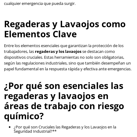
Regaderas y Lavaojos e
Espacios de Trabajo
Características Clave a Considerar**
Accesibilidad y Visibilidad:
Las regaderas y los lav
estar ubicados en áreas fácilmente accesibles y clar
visibles. La velocidad de respuesta es esencial en em
por lo que estos dispositivos deben ser fácilmente id
para todos los trabajadores.
Flujo de Agua Consistente:
Un flujo de agua const
adecuado es esencial para eliminar eficazmente cual
sustancia peligrosa de los ojos o el cuerpo. La presió
la cobertura del flujo deben ser suficientes para gara
limpieza completa.
Mantenimiento Regular:
Es crucial realizar un ma
regular para garantizar su funcionalidad óptima en c