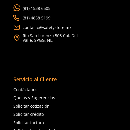
Imagina una situación en la que un trabajador entra en c
una sustancia química corrosiva. En tales circunstancias,
cuenta. Las regaderas y los lavaojos proporcionan una sol
inmediata y accesible, permitiendo al trabajador enjuagar 
afectada con agua limpia para minimizar el daño.
Importancia de las
Regaderas y Lavaojos e
Espacios de Trabajo
Características Clave a Considerar**
Accesibilidad y Visibilidad:
Las regaderas y los lav
estar ubicados en áreas fácilmente accesibles y clar
visibles. La velocidad de respuesta es esencial en em
por lo que estos dispositivos deben ser fácilmente id
para todos los trabajadores.