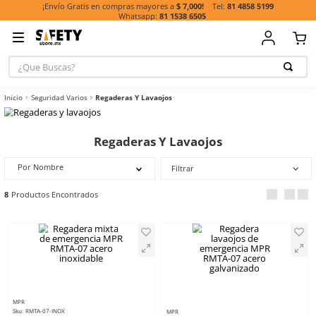
81 485
¡Envío Gratis en compras mayores a
$ 7,000!
81 1538 6505
¿Que Buscas?
TÉRMINOS MÁ
Seguridad Varios
Regaderas Y Lavaojos
BUSCADOS
1
.
casco
Regaderas Y Lavaojos
2
.
botas
3
.
chalecos
Por Nombre
Filtrar
4
.
guante
8
5
.
guantes
6
.
overol
7
.
lentes