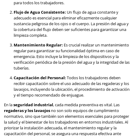
¿Por qué son esenciales
regaderas y lavaojos en
áreas de trabajo con ri
químico?
¿Por qué son Cruciales las Regaderas y los Lavaojos e
Seguridad Industrial?**
Imagina una situación en la que un trabajador entra en c
una sustancia química corrosiva. En tales circunstancias,
cuenta. Las regaderas y los lavaojos proporcionan una sol
inmediata y accesible, permitiendo al trabajador enjuagar 
afectada con agua limpia para minimizar el daño.
Importancia de las