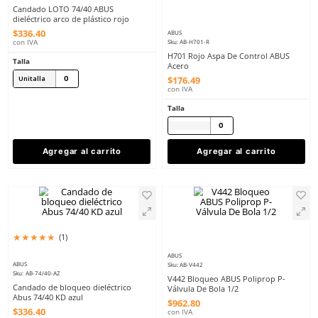
8
.
arnes
10
.
cascos
ABUS
Sku
:
AB-74/40-R
Candado LOTO 74/40 ABUS
dieléctrico arco de plástico rojo
$
336
.
40
ABUS
Sku
:
AB-H701-R
con IVA
H701 Rojo Aspa De Con
Talla
Acero
$
176
.
49
Unitalla
con IVA
Talla
Agregar al carrito
Agregar al ca