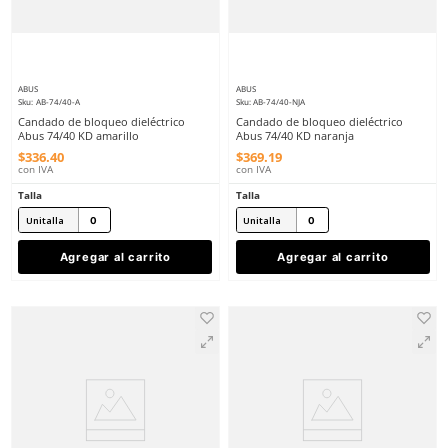
ABUS
ABUS
Sku
:
AB-74/40-N
Sku
:
AB-5261
Candado de bloqueo dieléctrico
5261 Bloqueo Safelock 
Abus 74/40 KD negro
Din-Riel, Clavijas Afuer
$
369
.
19
$
110
.
26
con IVA
con IVA
Talla
Talla