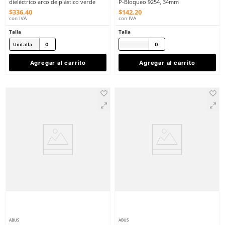
ABUS
ABUS
Sku
:
AB-74/40-VER
Sku
:
AB-9254-4
Candado LOTO 74/40 ABUS
9254-4 Base Semicircula
dieléctrico arco de plástico verde
P-Bloqueo 9254, 34mm
$
336
.
40
$
142
.
20
con IVA
con IVA
Talla
Talla
Unitalla