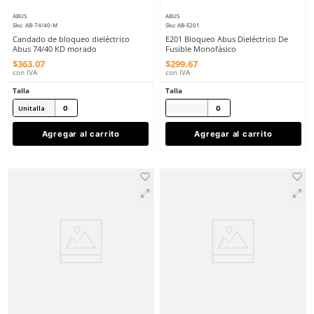
Sku
:
AB-1008
Sku
:
AB-B835
Etiqueta de advertencia Safe Lock
B835 Caja De Bloqueo 
ABUS 1008 PVC "No Operar" 10 pzs
$
377
.
80
$
2197
.
14
con IVA
con IVA
Talla
Talla
Unitalla
Unitalla
Agregar al carrito
Agregar al ca