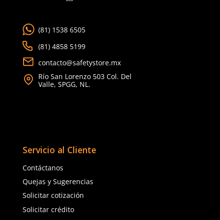
Sku
:
AB-74/40-A
Sku
:
AB-74/40-NJA
Candado de bloqueo dieléctrico
Candado de bloqueo die
Abus 74/40 KD amarillo
Abus 74/40 KD naranja
$
336
.
40
$
369
.
19
con IVA
con IVA
Talla
Talla
Unitalla
Unitalla
Agregar al carrito
Agregar al ca