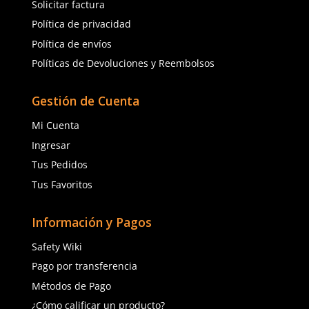
ABUS
ABUS
Sku
:
AB-V423
Sku
:
AB-74/40-B
V423 Bloqueo Abus Acero P-Válvula
Candado de bloqueo die
De Bola De 1/4
Abus 74/40 KD blanco
$
359
.
60
$
348
.
00
con IVA
con IVA
Talla
Talla
Unitalla
Agregar al carrito
Agregar al ca