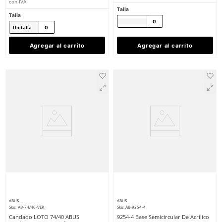
★
★
★
★
★
(
1
)
ABUS
ABUS
Sku
:
AB-V442
Sku
:
AB-74/40-AZ
V442 Bloqueo ABUS Pol
Candado de bloqueo dieléctrico
Válvula De Bola 1/2
Abus 74/40 KD azul
$
962
.
80
$
336
.
40
con IVA
con IVA
Talla
Talla
Unitalla
Agregar al carrito
Agregar al ca