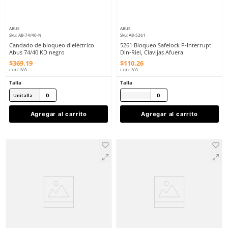
ABUS
ABUS
Sku
:
AB-74/40-M
Sku
:
AB-E201
Candado de bloqueo dieléctrico
E201 Bloqueo Abus Diel
Abus 74/40 KD morado
Fusible Monofásico
$
363
.
07
$
299
.
67
con IVA
con IVA
Talla
Talla
Unitalla
Agregar al carrito
Agregar al ca