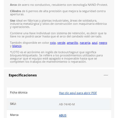
4.9
79
reseñas
SOBRE EL PRODUCTO
Descripción
El
candado LOTO 74/40 morado
de bloqueo y etiquetado m
de la serie 74 es un candado de aluminio recubierto que repel
electricidad. Además, cuenta con tecnología NANO-Protect la 
hace resistente a la corrosión, a temperaturas altas (-20° C a 9
diversos tipos de químicos.
Arco
de acero no conductivo, recubierto con tecnología NAN
Cilindro
de 6 pernos de alta precisión que mejora la segurida
aperturas.
Uso
ideal en fábricas y plantas industriales, áreas de soldadur
industria metalúrgica y sitios de construcción con maquinaria 
y operaciones.
Contiene una llave individual con sistema de retención, es dec
llave no se podrá sacar hasta que el arco del candado esté ce
También disponible en color
rojo
,
verde
,
amarillo
,
naranja
,
a
y
blanco
.