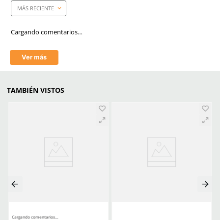
Morado
Industrias
Maquinaria Eléctrica, Ma
en General, Soldadura,
Metalúrgica, Construcción
Unidad de venta
1 pieza
Medidas
Ancho: 40 mm
Alto: 90 mm
Comentarios
Cargando el resumen…
Por favor, inicia sesión para escribir un comentario.