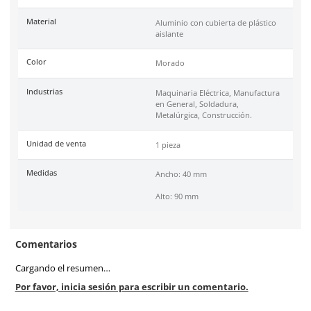
*LOTO es el acrónimo en inglés de lockout/tagout que signifi
bloqueo/etiquetado. Se refiere a los procedimientos utilizado
asegurar que el equipo esté apagado e inoperable hasta que 
completen los trabajos de mantenimiento o reparación.
Especificaciones
Ficha técnica
Haz clic aquí para abrir P
SKU:
AB-74/40-M
Marca
ABUS
Material
Aluminio con cubierta de 
aislante
Color