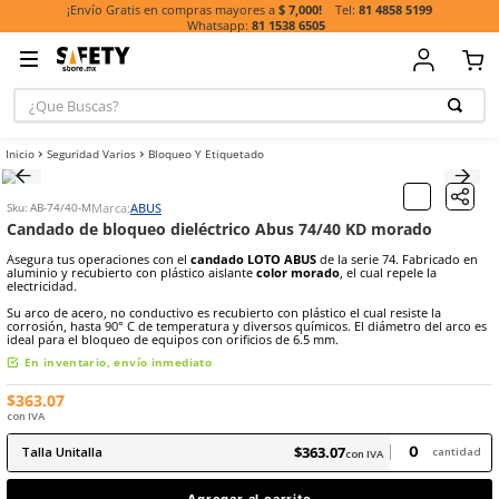
81 485
¡Envío Gratis en compras mayores a
$ 7,000!
81 1538 6505
¿Que Buscas?
TÉRMINOS MÁ
Seguridad Varios
Bloqueo Y Etiquetado
BUSCADOS
1
.
casco
Marca:
ABUS
Sku
:
AB-74/40-M
2
.
botas
Candado de bloqueo dieléctrico Abus 74/40 KD mo
3
.
chalecos
Asegura tus operaciones con el
candado LOTO ABUS
de la serie 74
aluminio y recubierto con plástico aislante
color morado
, el cual r
4
.
guante
electricidad.
Su arco de acero, no conductivo es recubierto con plástico el cual re
5
.
lentes
corrosión, hasta 90° C de temperatura y diversos químicos. El diáme
ideal para el bloqueo de equipos con orificios de 6.5 mm.
6
.
guantes
En inventario, envío inmediato
7
.
overol