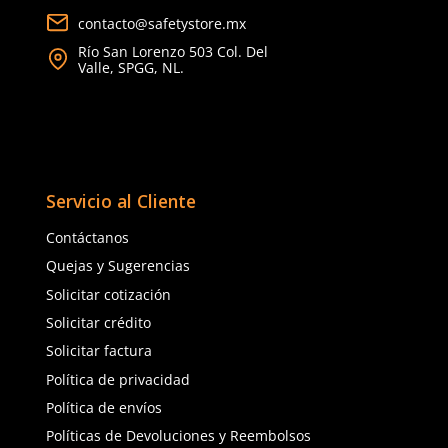
e
ABUS
ABUS
Sku
:
AB-74/40-VER
Sku
:
AB-74/40-N
Candado LOTO 74/40 ABUS
Candado de bloqueo die
dieléctrico arco de plástico verde
Abus 74/40 KD negro
$
336
.
40
$
369
.
19
con IVA
con IVA
Talla
Talla
Unitalla
Unitalla
Agregar al carrito
Agregar al ca