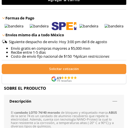
$
363
.
07
8
.
arnes
con IVA
10
.
cascos
$
363
.
07
Talla
Unitalla
con IVA
Agregar al carrito
Formas de Pago
Envíos mismo día a todo México
Siguiente despacho de envío: Hoy 3:00 pm del 8 de ago
Envío gratis en compras mayores a $5,000 mxn
Recibe entre 1-5 días
Costo de envío fijo nacional de $150
*Aplican restricci
Solicitar cotización