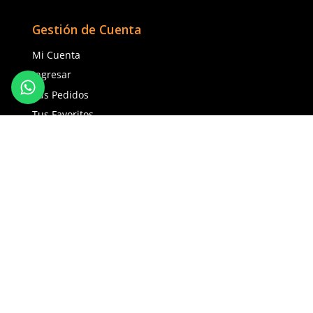
(81) 1538 6505
(81) 4858 5199
contacto@safetystore.mx
Río San Lorenzo 503 Col. Del
Valle, SPGG, NL.