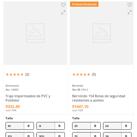
28
29
28
29
30
31
30
Agregar al carrito
Agregar al ca
Producto Destacado