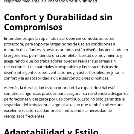
27
28
29
30
31
32
Agregar al carrito
Agregar al ca
VER MÁS
Ropa Industrial: La Pri
Línea de Defensa Contr