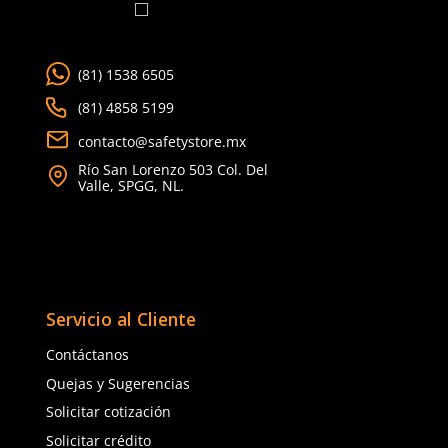
En ambientes de trabajo industriales, donde los riesgos va
exposición a productos químicos hasta el contacto con ll
temperaturas extremas, la
ropa industrial
juega un papel 
protección de los trabajadores. Esta categoría de
equipo 
protección personal
no solo está diseñada para salvagu
lesiones específicas, sino que también contribuye al confor
eficiencia durante la jornada laboral. La elección adecuad
industrial puede significar la diferencia entre un día produ
accidente laboral.
Protección Especializad
para Cada Tarea
Nuestra gama de ropa industrial incluye prendas diseñada
cumplir con las normativas de seguridad más exigentes, o
soluciones para una variedad de entornos de trabajo. De