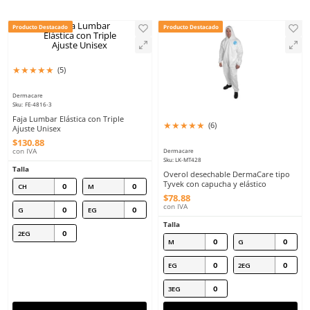
Ropa Industrial
8
.
arnes
9
.
cascos
Por Nombre
Filtrar
80
Producto Destacado
Producto Destacado
★
★
★
★
★
(
5
)
Dermacare
Sku
:
FE-4816-3
Faja Lumbar Elástica con Triple
★
★
★
★
★
(
6
)
Ajuste Unisex
$
130
.
88
con IVA
Dermacare
Sku
:
LK-MT428
Talla
Overol desechable Der
Tyvek con capucha y elá