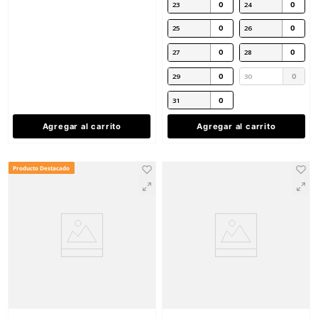
★
★
★
★
★
(
1
)
Dermacare
Sku
:
LK-MT101
Bata desechable DermaCare LK-MT-
101 blanca
★
★
★
★
★
(
5
)
$
36
.
78
con IVA
Berrendo
Sku
:
BE-3017-N
Talla
Botas de seguridad BE-
M
G
Berrendo dieléctricas 
$
1408
.
34
EG
con IVA
Talla