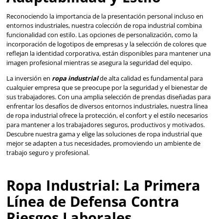
Riesgos Laborales
En ambientes de trabajo industriales, donde los riesgos va
exposición a productos químicos hasta el contacto con ll
temperaturas extremas, la
ropa industrial
juega un papel 
protección de los trabajadores. Esta categoría de
equipo 
protección personal
no solo está diseñada para salvagu
lesiones específicas, sino que también contribuye al confor
eficiencia durante la jornada laboral. La elección adecuad
industrial puede significar la diferencia entre un día produ
accidente laboral.
Protección Especializad
para Cada Tarea
Nuestra gama de ropa industrial incluye prendas diseñada
cumplir con las normativas de seguridad más exigentes, o
soluciones para una variedad de entornos de trabajo. De