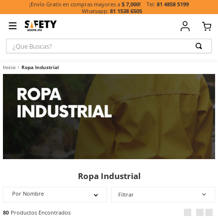
81 485
¡Envío Gratis en compras mayores a
$ 7,000!
81 1538 6505
¿Que Buscas?
TÉRMINOS MÁ
Ropa Industrial
BUSCADOS
1
.
casco
2
.
botas
3
.
chalecos
4
.
guante
5
.
guantes
6
.
overol
7
.
lentes