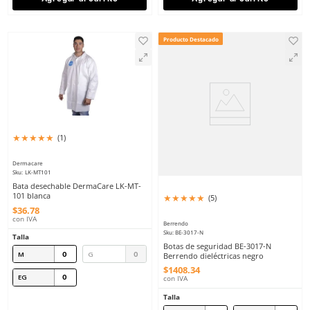
★
★
★
★
★
★
★
★
★
★
(
1
)
(
5
)
Dermacare
Dermacare
Sku
:
LK-MTL114
Sku
:
RD-CP08
Overol desechable DermaCare
Cofia desechable plisa
MTL114 tipo Tyvek con capucha y
RD-CP08 blanca 100 pz
elástico
$
60
.
32
$
72
.
64
con IVA
con IVA
Talla
Talla
M
G
Unitalla
EG
2EG
Agregar al carrito
Agregar al ca
Producto Destacado