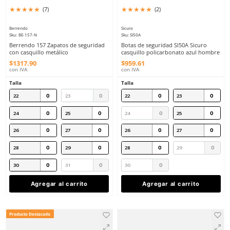
23
24
25
26
27
28
29
30
31
Agregar al carrito
Agregar al ca
Producto Destacado