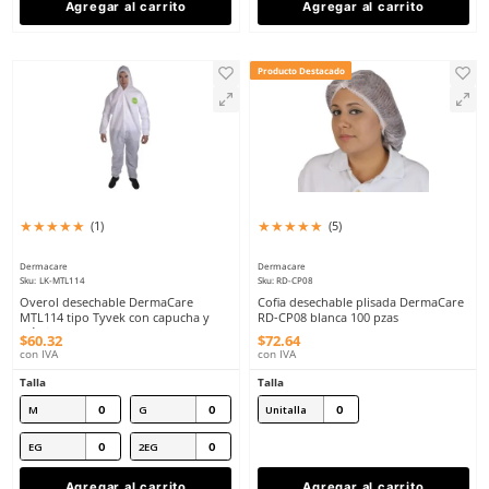
CH
M
$
78
.
88
con IVA
G
EG
Talla
2EG
M
G
EG
2E
3EG
Agregar al carrito
Agregar al ca
Producto Destacado