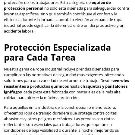
★
★
★
★
★
★
★
★
★
★
(
2
)
(
5
)
Dermacare
Berrendo
Sku
:
I-6002
Sku
:
BE-154-C
Traje Impermeable de PVC y
Berrendo 154 Botas de
Poliéster
resistentes a aceites
$
332
.
49
$
1447
.
10
con IVA
con IVA
Talla
Talla
M
G
23
24
EG
2EG
25
26