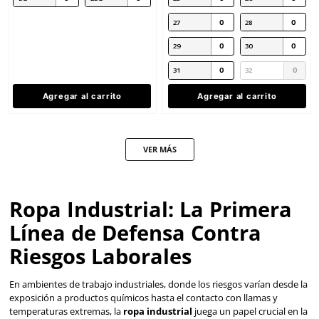
★
★
★
★
★
★
★
★
★
★
(
5
)
(
3
)
Dermacare
Dermacare
Sku
:
I-96101
Sku
:
I-96012
Mandil de PVC DermaCare I-96101
Mandil de PVC I-96012
blanco 89x117cm
transparente 88x127cm
$
131
.
74
$
101
.
44
con IVA
con IVA
Talla
Talla
Unitalla
Unitalla
Agregar al carrito
Agregar al ca
Producto Destacado