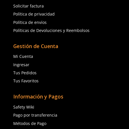
resistentes a productos químicos
hasta
chaquetas y 
ignífugos
, cada pieza está fabricada con materiales de la 
calidad para ofrecer la máxima protección.
Para aquellos en la industria de la construcción o manufac
ofrecemos ropa de trabajo duradera que protege contra c
abrasiones y otros peligros mecánicos. Las prendas con ci
reflectantes son esenciales para trabajadores que operan
condiciones de baja visibilidad o durante la noche, mejor
seguridad mediante la aumentación de su visibilidad.
Confort y Durabilidad s
Compromisos
Entendemos que la ropa industrial debe ser cómoda, así 
protectora, para soportar largas horas de uso en condicio
menudo desafiantes. Nuestras prendas están diseñadas 