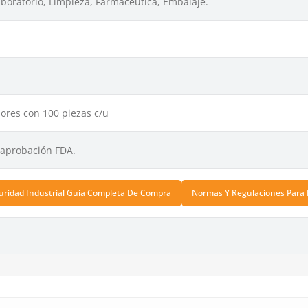
aboratorio, Limpieza, Farmacéutica, Embalaje.
ores con 100 piezas c/u
aprobación FDA.
uridad Industrial Guia Completa De Compra
Normas Y Regulaciones Para 