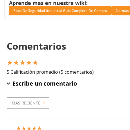
Aprende mas en nuestra wiki:
Ropa De Seguridad Industrial Guia Completa De Compra
Normas Y
Comentarios
★
★
★
★
★
5 Calificación promedio
(5 comentarios)
Escribe un comentario
MÁS RECIENTE
Agregar comentario
Título
★
★
★
★
★