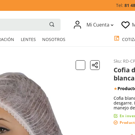
81 4
Mi Cuenta
M
RESPIRACIÓN
LENTES
NOSOTROS
Sku
:
RD-C
Cofia 
blanca
★
Product
Cofia blan
desgarre. 
manejo de 
En inve
Product