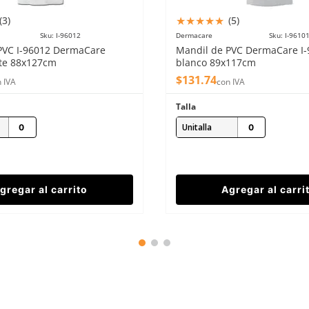
★
★
★
★
★
(
3
)
(
5
)
Sku
:
I-96012
Dermacare
Sku
:
I-9610
PVC I-96012 DermaCare
Mandil de PVC DermaCare I
te 88x127cm
blanco 89x117cm
$
131
.
74
 IVA
con IVA
Talla
Unitalla
gregar al carrito
Agregar al carri