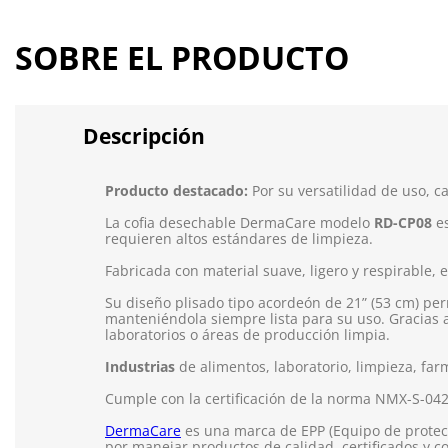
SOBRE EL PRODUCTO
Descripción
Producto destacado:
Por su versatilidad de uso, c
La cofia desechable DermaCare modelo
RD-CP08
es
requieren altos estándares de limpieza.
Fabricada con material suave, ligero y respirable, 
Su diseño plisado tipo acordeón de 21” (53 cm) pe
manteniéndola siempre lista para su uso. Gracias 
laboratorios o áreas de producción limpia.
Industrias
de alimentos, laboratorio, limpieza, far
Cumple con la certificación de la norma NMX-S-04
DermaCare
es una marca de EPP (Equipo de protecc
por manejar productos de calidad, certificados y c