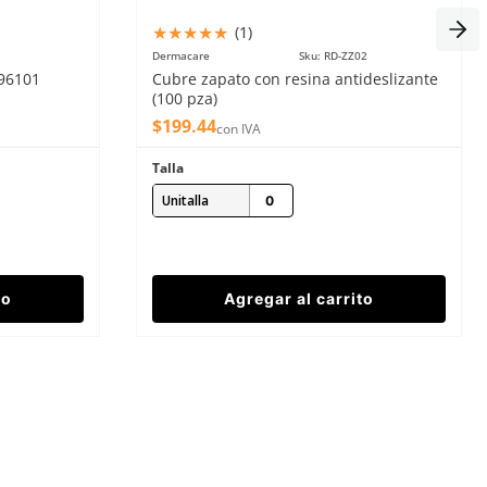
★
★
★
★
★
(
1
)
1
Dermacare
Sku
:
RD-ZZ02
-96101
Cubre zapato con resina antideslizante
(100 pza)
$
199
.
44
con IVA
Talla
Unitalla
to
Agregar al carrito