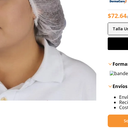
$
72
.
64
Talla
Un
Formas
Envíos
Env
Reci
Cost
So