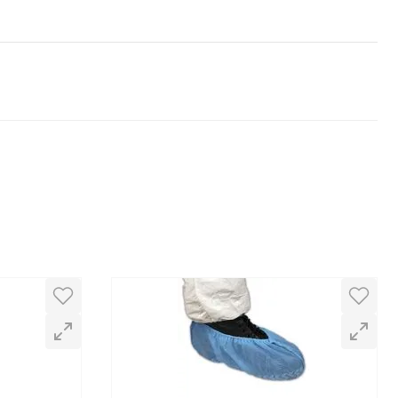
ar la frente
1 - 5
de
5