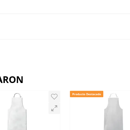
muy bien para cocina
rte por lavarlas. El elástico suele ser suave para no marc
RARON
Producto Destacado
ntes