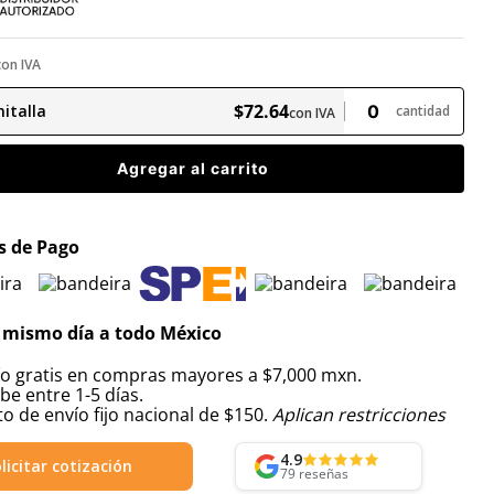
con IVA
$
72
.
64
italla
cantidad
con IVA
Agregar al carrito
 de Pago
 mismo día a todo México
ío gratis en compras mayores a $7,000 mxn.
be entre 1-5 días.
o de envío fijo nacional de $150.
Aplican restricciones
4.9
licitar cotización
79
reseñas