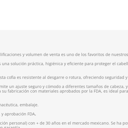
alificaciones y volumen de venta es uno de los favoritos de nuestros
 una solución práctica, higiénica y eficiente para proteger el cabe
esta cofia es resistente al desgarre o rotura, ofreciendo seguridad
rmite un ajuste seguro y cómodo a diferentes tamaños de cabeza, y
a su fabricación con materiales aprobados por la FDA, es ideal pa
macéutica, embalaje.
2 y aprobación FDA
.
ión personal) con + de 30 años en el mercado mexicano. Se ha pos
on garantía.