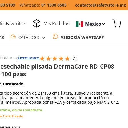
858 5199
81 1538 6505
contacto@safetystore.mx
is Favoritos
Mis Pedidos
México
COTIZAR
CATÁLOGO
ASESORÍA WH
★
★
★
★
★
Escribe un comentario
P08
Marca:
Dermacare
(
5
)
desechable plisada DermaCare RD-CP08
 100 pzas
o Destacado
ca tipo acordeón de 21” (53 cm), ligera, suave y resistente al
Ideal para mantener la higiene en áreas de producción o
alimentos. Aprobada por la FDA y certificada bajo NMX-S-042.
ntario, envío inmediato
o Certificado