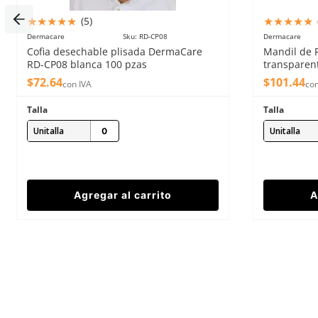
★
★
★
★
★
★
★
★
★
★
(
5
)
Dermacare
Sku
:
RD-CP08
Dermacare
Cofia desechable plisada DermaCare
Mandil de 
RD-CP08 blanca 100 pzas
transparen
$
72
.
64
$
101
.
44
con IVA
con
Talla
Talla
Unitalla
Unitalla
Agregar al carrito
A