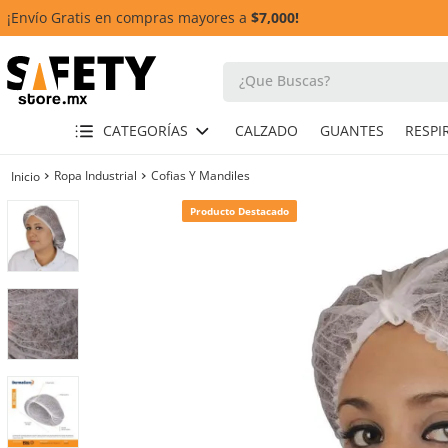
¡Envío Gratis en compras mayores a
$7,000!
¿Que Buscas?
TÉRMINOS MÁS BUSCADOS
CATEGORÍAS
CALZADO
GUANTES
1
.
casco
Ropa Industrial
Cofias Y Mandiles
2
.
botas
Producto Destacado
3
.
chalecos
4
.
guante
5
.
guantes
6
.
overol
7
.
lentes
8
.
arnes
9
.
cascos