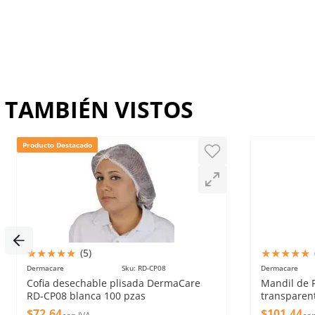
TAMBIÉN VISTOS
Producto Destacado
★
★
★
★
★
★
★
★
★
★
(
5
)
Dermacare
Sku
:
RD-CP08
Dermacare
Cofia desechable plisada DermaCare
Mandil de 
RD-CP08 blanca 100 pzas
transparen
$
72
.
64
$
101
.
44