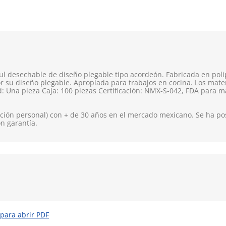
ul desechable de diseño plegable tipo acordeón. Fabricada en polipr
or su diseño plegable. Apropiada para trabajos en cocina. Los mat
: Una pieza Caja: 100 piezas Certificación: NMX-S-042, FDA para ma
ión personal) con + de 30 años en el mercado mexicano. Se ha pos
on garantía.
 para abrir PDF