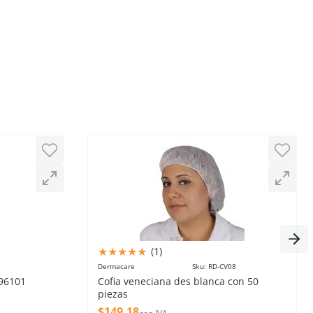
31
★
★
★
★
★
(
1
)
1
Dermacare
Sku
:
RD-CV08
-96101
Cofia veneciana des blanca con 50
piezas
$
149
.
18