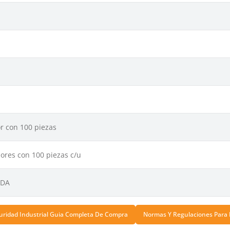
r con 100 piezas
ores con 100 piezas c/u
FDA
uridad Industrial Guia Completa De Compra
Normas Y Regulaciones Para 