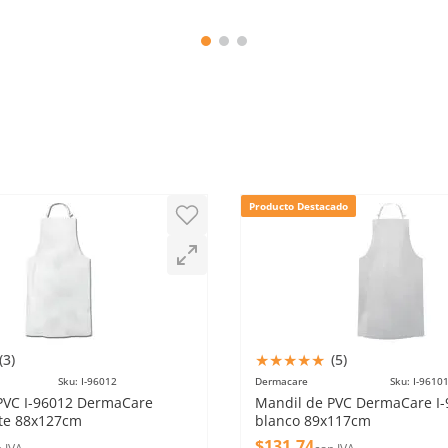
Producto Destacado
★
★
★
★
★
(
3
)
(
5
)
Sku
:
I-96012
Dermacare
Sku
:
I-9610
PVC I-96012 DermaCare
Mandil de PVC DermaCare I
te 88x127cm
blanco 89x117cm
$
131
.
74