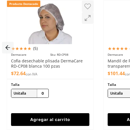
Producto Destacado
Enviar comentario
★
★
★
★
★
★
★
★
★
★
(
5
)
Dermacare
Sku
:
RD-CP08
Dermacare
Cofia desechable plisada DermaCare
Mandil de 
RD-CP08 blanca 100 pzas
transparen
$
72
.
64
$
101
.
44
con IVA
con
Talla
Talla
Unitalla
Unitalla
Agregar al carrito
A