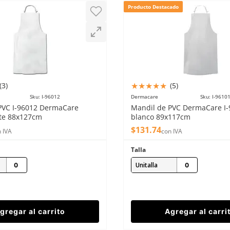
Producto Destacado
★
★
★
★
★
(
3
)
(
5
)
Sku
:
I-96012
Dermacare
Sku
:
I-9610
PVC I-96012 DermaCare
Mandil de PVC DermaCare I
te 88x127cm
blanco 89x117cm
$
131
.
74
 IVA
con IVA
Talla
Unitalla
gregar al carrito
Agregar al carri