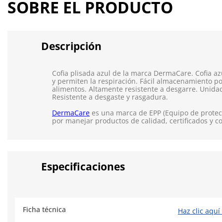
SOBRE EL PRODUCTO
Descripción
Cofia plisada azul de la marca DermaCare. Cofia az
y permiten la respiración. Fácil almacenamiento p
alimentos. Altamente resistente a desgarre. Unidad
Resistente a desgaste y rasgadura.
DermaCare
es una marca de EPP (Equipo de protecc
por manejar productos de calidad, certificados y c
Especificaciones
Ficha técnica
Haz clic aquí