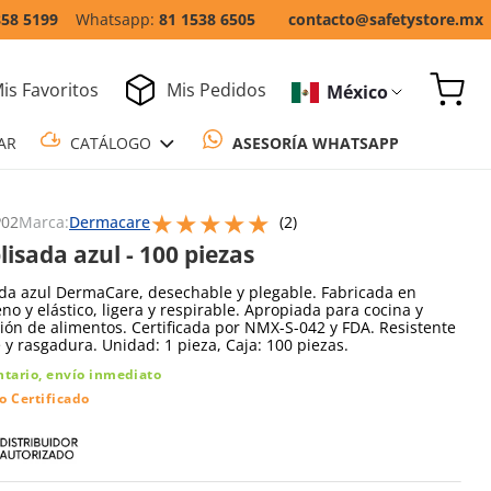
858 5199
81 1538 6505
contacto@safetystore.mx
is Favoritos
Mis Pedidos
México
COTIZAR
CATÁLOGO
ASESORÍA WH
★
★
★
★
★
Escribe un comentario
P02
Marca:
Dermacare
(
2
)
lisada azul - 100 piezas
ada azul DermaCare, desechable y plegable. Fabricada en
eno y elástico, ligera y respirable. Apropiada para cocina y
ón de alimentos. Certificada por NMX-S-042 y FDA. Resistente
 y rasgadura. Unidad: 1 pieza, Caja: 100 piezas.
ntario, envío inmediato
o Certificado