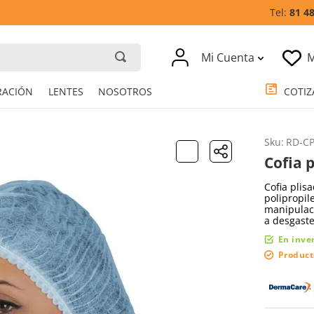
81 4
Mi Cuenta
M
RESPIRACIÓN
LENTES
NOSOTROS
Sku
:
RD-C
Cofia p
Cofia plis
polipropil
manipulaci
a desgaste
En inve
Product