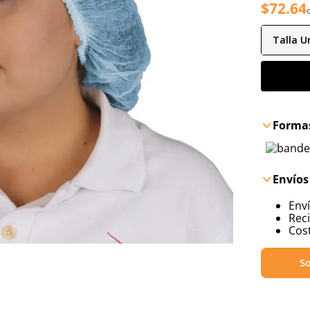
$
72
.
64
Talla
Un
Formas
Envíos
Env
Reci
Cost
So