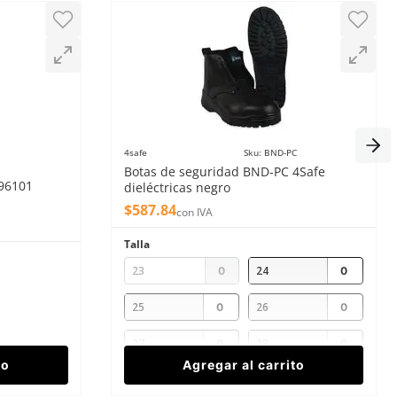
4safe
Sku
:
BND-PC
1
Botas de seguridad BND-PC 4Safe
-96101
dieléctricas negro
$
587
.
84
con IVA
Talla
23
24
25
26
27
28
to
Agregar al carrito
29
30