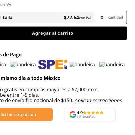
con IVA
$
72
.
64
italla
cantidad
con IVA
Agregar al carrito
 de Pago
 mismo día a todo México
ío gratis en compras mayores a $7,000 mxn.
be entre 1-5 días.
o de envío fijo nacional de $150.
Aplican restricciones
4.9
licitar cotización
79
reseñas