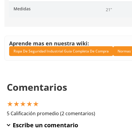
Medidas
21”
Aprende mas en nuestra wiki:
Ropa De Seguridad Industrial Guia Completa De Compra
Normas Y
Comentarios
★
★
★
★
★
5 Calificación promedio
(2 comentarios)
Escribe un comentario