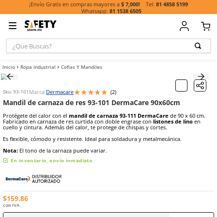
81 485
¡Envío Gratis en compras mayores a
$ 7,000!
81 1538 6505
¿Que Buscas?
TÉRMINOS MÁ
Ropa Industrial
Cofias Y Mandiles
BUSCADOS
1
.
casco
★
★
★
★
★
Marca:
Dermacare
(
2
)
Sku
:
93-101
2
.
botas
Mandil de carnaza de res 93-101 DermaCare 90x60
3
.
chalecos
Protégete del calor con el
mandil de carnaza 93-111 DermaCare
d
Fabricado en carnaza de res curtida con doble engrase con
listones
4
.
guante
cuello y cintura. Además del calor, te protege de chispas y cortes.
5
.
lentes
Es flexible, cómodo y resistente. Ideal para soldadura y metalmecán
Nota:
El tono de la carnaza puede variar.
6
.
guantes
En inventario, envío inmediato
7
.
overol