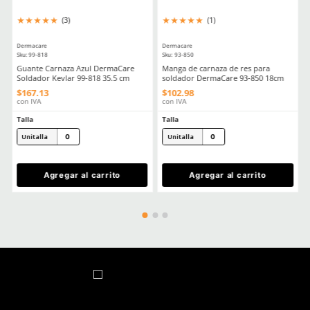
★
★
★
★
★
STOCK Y PRECIO
Enviado
5 meses atrás
por
CINTHIA VALADEZ
★
★
★
★
★
recomiendo 100% el proveedor, ya que nunca tengo tem
y el precio muy bueno.
Sin quejas
Enviado
6 meses atrás
por
Juanpa Torres
1 - 2
d
Buena marca, buena atención y gente amable. El product
impecable y bien protegido.
Ver más
CLIENTES TAMBIÉN COMPRARON