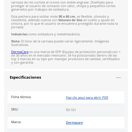
Solicitar cotización
4.9
79
reseñas
SOBRE EL PRODUCTO
Descripción
El
mandil de carnaza
93-101
marca DermaCare
está fabric
carnaza de res curtida al cromo con doble engrase. Diseñado
proteger al usuario de contacto con calor, chispa y pequeños
generados por trabajos de soldadura.
Esta pechera para soldar mide
90 x 60 cm
, es flexible, cómod
resistente, además cuenta con
listones de lino
en cuello y aju
cintura, por lo que el usuario se encuentra protegido durante
jornada.
Industrias
como soldadura y metalmecánica.
Nota:
El tono de la carnaza puede variar ligeramente. Imáge
ilustrativas.
DermaCare
es una marca de EPP (Equipo de protección perso