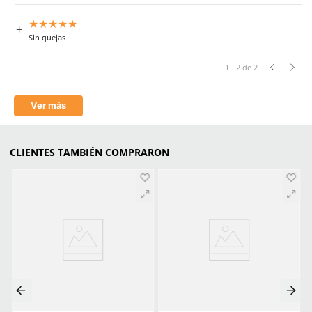
Medidas
90 x 60 cm
Aprende mas en nuestra wiki:
Ropa De Seguridad Industrial Guia Completa De Compra
Normas Y Regulaciones Para Equipos De Proteccion Personal E
Debes Saber
Comentarios
★
★
★
★
★
5 Calificación promedio
(2 comentarios)
Por favor, inicia sesión para escribir un comentario.
MÁS RECIENTE