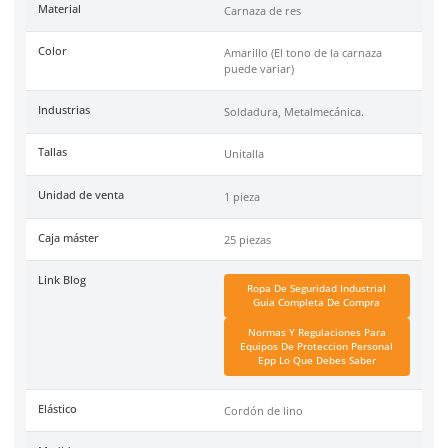
de 30 años en el mercado mexicano. Se ha posicionado dentr
top 3 marcas en su tipo por manejar productos de calidad, cer
y con garantía.
Especificaciones
Ficha técnica
Haz clic aquí para abrir P
SKU:
93-101
Marca
Dermacare
Material
Carnaza de res
Color
Amarillo (El tono de la ca
puede variar)