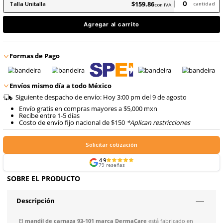
8
.
arnes
10
.
cascos
$
159
.
86
con IVA
$
159
.
86
Talla
Unitalla
con IVA
Agregar al carrito
Formas de Pago
Envíos mismo día a todo México
Siguiente despacho de envío: Hoy 3:00 pm del 9 de ago
Envío gratis en compras mayores a $5,000 mxn
Recibe entre 1-5 días
Costo de envío fijo nacional de $150
*Aplican restricci