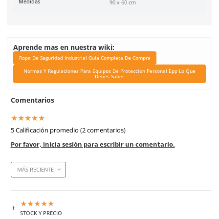
Industrias
Soldadura, Metalmecánica
Tallas
Unitalla
Unidad de venta
1 pieza
Caja máster
25 piezas
Link Blog
Ropa De Seguridad Indu
Guia Completa De Co
Normas Y Regulacione
Equipos De Proteccion P
Epp Lo Que Debes S
Elástico
Cordón de lino