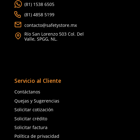
★
★
★
★
★
★
★
★
★
★
(
3
)
(
1
)
Dermacare
Dermacare
Sku
:
99-818
Sku
:
93-850
Guante Carnaza Azul DermaCare
Manga de carnaza de re
Soldador Kevlar 99-818 35.5 cm
soldador DermaCare 93
par
$
167
.
13
$
102
.
98
con IVA
con IVA
Talla
Talla