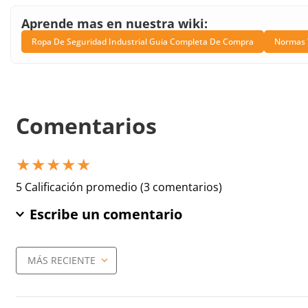
Aprende mas en nuestra wiki:
Ropa De Seguridad Industrial Guia Completa De Compra
Normas Y
Comentarios
★
★
★
★
★
5 Calificación promedio
(3 comentarios)
Escribe un comentario
MÁS RECIENTE
Agregar comentario
Título