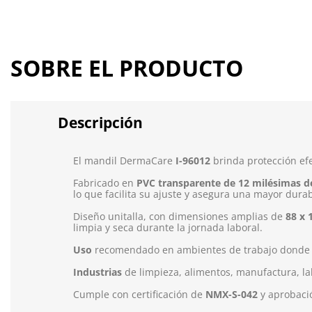
SOBRE EL PRODUCTO
Descripción
E
l mandil DermaCare
I-96012
brinda protección efe
Fabricado en
PVC transparente de 12 milésimas d
lo que facilita su ajuste y asegura una mayor dura
Diseño unitalla, con dimensiones amplias de
88 x 
limpia y seca durante la jornada laboral.
Uso
recomendado
en ambientes de trabajo donde l
Industrias
de limpieza, alimentos, manufactura, l
Cumple con certificación de
NMX-S-042
y aprobac