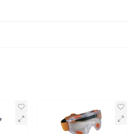
1 - 3
de
3
o húmedo. Su grosor es superior a mandiles más