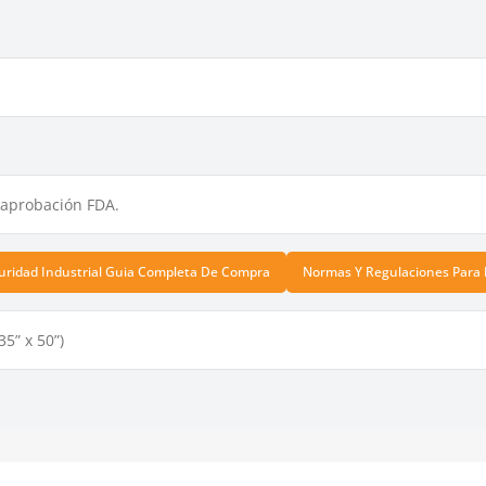
aprobación FDA.
uridad Industrial Guia Completa De Compra
Normas Y Regulaciones Para 
35” x 50”)