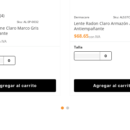
(
4
)
Dermacare
Sku
:
AL537C
Sku
:
AL-SP-0032
Lente Radon Claro Armazón 
ne Claro Marco Gris
Antiempañante
ante
$
68
.
65
con IVA
 IVA
Talla
gregar al carrito
Agregar al carri