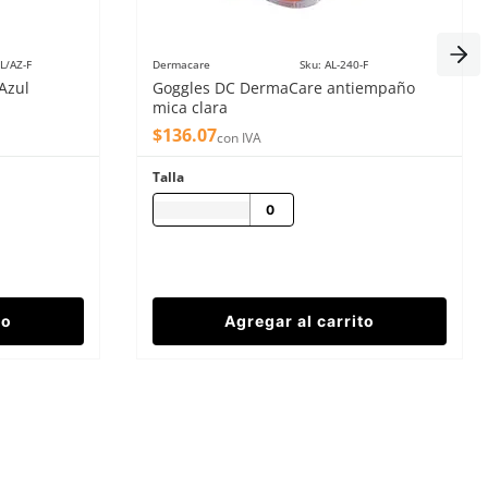
L/AZ-F
Dermacare
Sku
:
AL-240-F
Azul
Goggles DC DermaCare antiempaño
mica clara
$
136
.
07
con IVA
Talla
to
Agregar al carrito