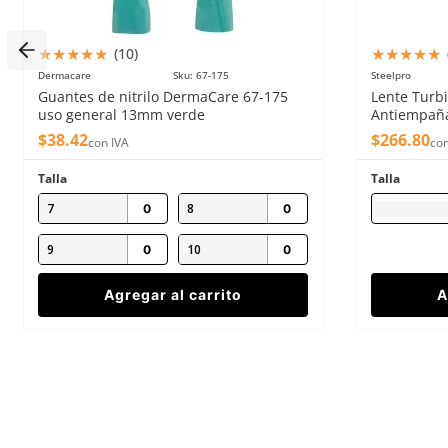
★
★
★
★
★
★
★
★
★
★
(
10
)
Dermacare
Sku
:
67-175
Steelpro
Guantes de nitrilo DermaCare 67-175
Lente Turbi
uso general 13mm verde
Antiempañ
$
38
.
42
$
266
.
80
con IVA
con
Talla
Talla
7
8
9
10
Agregar al carrito
A