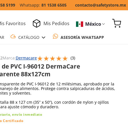
858 5199
81 1538 6505
contacto@safetystore.mx
is Favoritos
Mis Pedidos
México
COTIZAR
CATÁLOGO
ASESORÍA WH
★
★
★
★
★
Escribe un comentario
12
Marca:
Dermacare
(
3
)
 de PVC I-96012 DermaCare
arente 88x127cm
nsparente de PVC I-96012 de 12 milésimas, aprobado por la
anejo de alimentos. Protege contra salpicaduras de ácidos,
eites y solventes.
talla 88 x 127 cm (35” x 50”), con cordón de nylon y ojillos
para ajuste cómodo y duradero.
ntario, envío inmediato
o Certificado