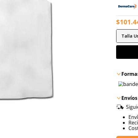
$
101
.
4
Talla
Un
Formas
Envíos
Sigu
Env
Reci
Cost