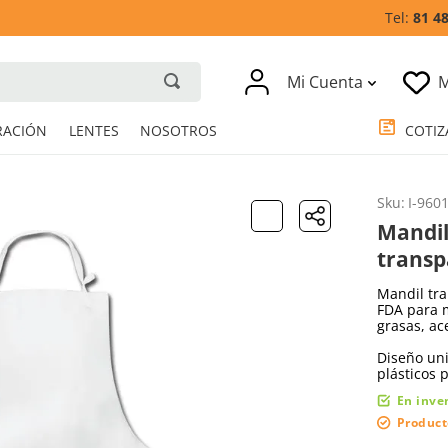
81 4
Mi Cuenta
M
RESPIRACIÓN
LENTES
NOSOTROS
Sku
:
I-960
Mandil
transp
Mandil tra
FDA para m
grasas, ac
Diseño uni
plásticos 
En inve
Product