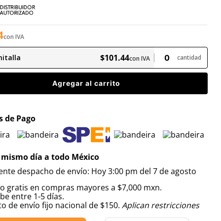
4
con IVA
$
101
.
44
italla
cantidad
con IVA
Agregar al carrito
 de Pago
 mismo día a todo México
iente despacho de envío: Hoy 3:00 pm del 7 de agosto
ío gratis en compras mayores a $7,000 mxn.
be entre 1-5 días.
o de envío fijo nacional de $150.
Aplican restricciones