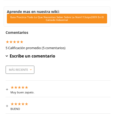
International F 2413-18.
Link Blog
Guia Practica Todo L
Necesitas Saber Sobr
Nom113stps2009 En El 
Industrial
Corte
Piel napa
Forro
Textil de Poliéster
Dieléctrico
Si
Casquillo
Metálico
Plantilla
Poliuretano celda abierta