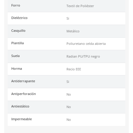
Haz clic aquí para abrir P
SKU:
BE-3017-N
Marca
Berrendo
Color
Negro
Industrias
Aeroespacial, Automotriz,
Limpieza, Gasolinera.
Recomendaciones
Para largas jornadas
Tallas
22-32
Unidad de venta
1 par
Certificaciones
NOM 113-STPS-2009 y AS