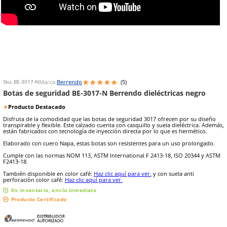
8
.
arnes
10
.
cascos
★
★
★
★
★
Marca:
Berrendo
(
5
)
Sku
:
BE-3017-N
Botas de seguridad BE-3017-N Berrendo dieléctrica
★
Producto Destacado
Disfruta de la comodidad que las botas de seguridad 3017 ofrecen 
transpirable y flexible. Este calzado cuenta con casquillo y suela die
están fabricados con tecnología de inyección directa por lo que es 