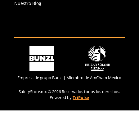
32
Agregar al carrito
Agregar al ca
(81) 1538 6505
(81) 4858 5199
contacto@safetystore.mx
Río San Lorenzo 503 Col. Del