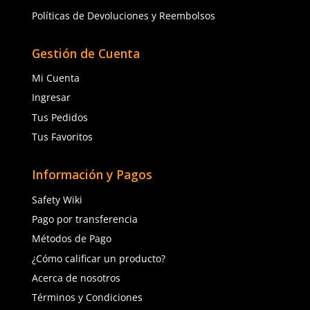
★
★
★
★
★
(
2
)
Berrendo
Sicuro
Sku
:
BE-3003-R
Sku
:
SI50A
Botas antiestáticas Ber
Botas de seguridad SI50A Sicuro
casco metálico unisex r
casquillo policarbonato azul
$
1666
.
75
hombre
$
959
.
61
con IVA
con IVA
Talla
Talla
22
23
22
23
24
25
24
25
26
27
26
27
28
29
28
29
30
31
30