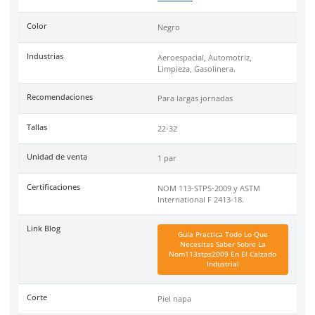
aceites.
Uso
ideal en superficies de desgaste moderado así como pisos
epóxicos, pintados, etc.
También disponible en color café:
Haz clic aquí para ver.
Y con suela anti perforación color café:
Haz clic aquí para v
Cumple con certificación de las normas
NOM 113-STPS-2009
International F 2413-18
.
Berrendo
más de 80 años protegiendo a México con calzado 
seguridad certificado, ergonómico y diseñado para rendir al
Distribuidores oficiales de Puma Safety, Timberland Pro y Cate
Tallas
Especificaciones
Ficha técnica