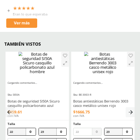
Suela
Radian PU/TPU negro
Horma
Recio EEE
Antiderrapante
Si
Antiperforación
No
Antiestático
No
Impermeable
No
Aprende mas en nuestra wiki:
Guia Practica Todo Lo Que Necesitas Saber Sobre La Nom113stps
Calzado Industrial