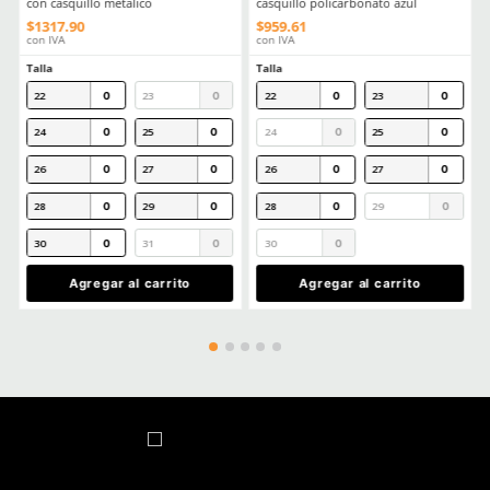
Aprende mas en nuestra wiki:
Guia Practica Todo Lo Que Necesitas Saber Sobre La Nom113stps
Calzado Industrial
Comentarios
Cargando el resumen…
Por favor, inicia sesión para escribir un comentario.
MÁS RECIENTE
Cargando comentarios…
Ver más