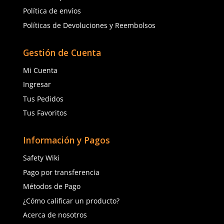
con casquillo metálico
casquillo policarbonato
hombre
$
1317
.
90
$
959
.
61
con IVA
con IVA
Talla
Talla
22
23
22
23
24
25
24
25
26
27
26
27
28
29
28
29
30
31
30
Agregar al carrito
Agregar al ca