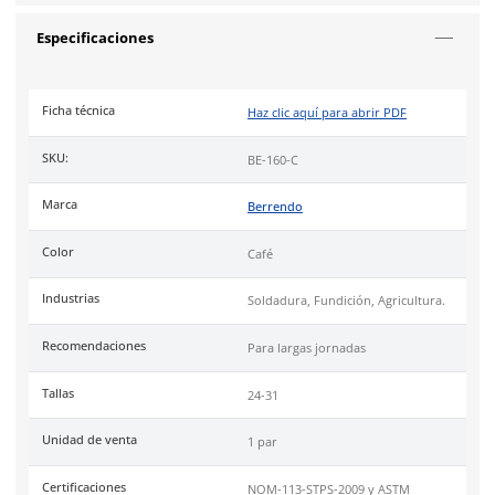
propiedades antibacteriales.
Plantilla
con tecnología SPHERIC Poliuretano (PU) adicionad
malla textil resistente al desgaste, absorbe el impacto al camin
el cansancio y promueve frescura y ventilación a los pies eli
malos olores y bacterias.
Suela
dual Todo Terreno 2.0 fabricada con hule vulcanizado
de resistir altas temperaturas de -20°C a 130°C y derrame de a
protege contra riesgos de choque eléctrico y es excelente par
rudo.
Uso
ideal en terrenos y superficies propensas a salpicaduras 
intrusión de arena o piedra al estar protegido por su corte 
media altura.
Cumple con certificación de las normas
NOM-113-STPS-2009
International F 2413-18
.
Berrendo
más de 80 años protegiendo a México con calzado 
seguridad certificado, ergonómico y diseñado para rendir al
Distribuidores oficiales de Puma Safety, Timberland Pro y Cate
Tallas