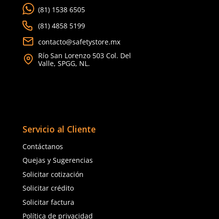
TAMBIÉN VISTOS
Producto Destacado
★
★
★
★
★
★
★
★
★
★
(
7
)
(
2
)
Berrendo
Sicuro
Sku
:
BE-157-N
Sku
:
SI50A
Berrendo 157 Zapatos de seguridad
Botas de seguridad SI5