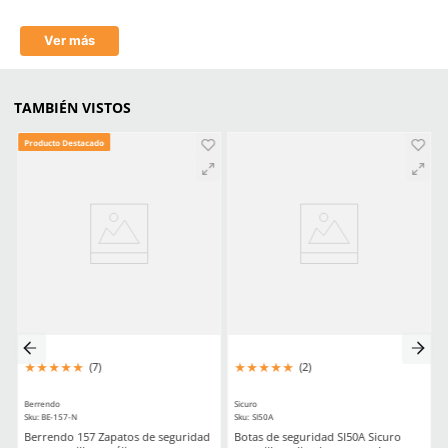
Casquillo
Metálico
Plantilla
SPHERIC Poliuretano (PU)
Suela
Suela TODO TERRENO 2.0
vulcanizado
Horma
Recio EEE
Antiderrapante
No
Antiperforación
No
Antiestático
No