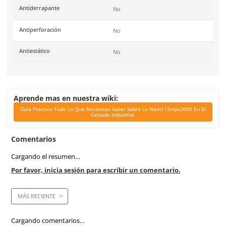
Unidad de venta
1 par
Certificaciones
NOM-113-STPS-2009 y A
International F 2413-18
Link Blog
Guia Practica Todo L
Necesitas Saber Sobr
Nom113stps2009 En El 
Industrial
Corte
Cuero Crazy Horse
Forro
Textil Nylon Poliéster
Dieléctrico
Si