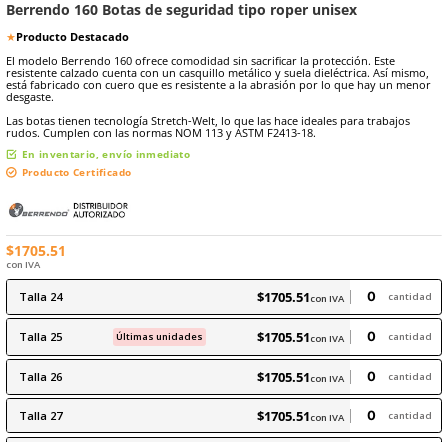
8
.
arnes
9
.
cascos
★
★
★
★
★
Marca:
Berrendo
(
5
)
Sku
:
BE-160-C
Berrendo 160 Botas de seguridad tipo roper unisex
★
Producto Destacado
El modelo Berrendo 160 ofrece comodidad sin sacrificar la protecció
resistente calzado cuenta con un casquillo metálico y suela dieléctri
está fabricado con cuero que es resistente a la abrasión por lo qu
desgaste.
Las botas tienen tecnología Stretch-Welt, lo que las hace ideales pa
rudos. Cumplen con las normas NOM 113 y ASTM F2413-18.
En inventario, envío inmediato
Producto Certificado
$
1705
.
51
con IVA