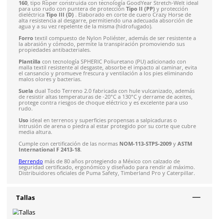
Recibe entre 1-5 días
Costo de envío fijo nacional de $150
*Aplican restricci
Solicitar cotización
4.9
79
reseñas
SOBRE EL PRODUCTO
Descripción
Producto destacado:
Por su versatilidad de uso, calificacion
volumen de venta es uno de los favoritos de nuestros cliente
productos destacados.
Bota de seguridad para hombre y mujer, marca
Berrendo
, m
160
, tipo Roper construida con tecnología GoodYear Stretch-W
para uso rudo con puntera de protección
Tipo II (PP)
y prote
dieléctrica
Tipo III (D)
. Elaborado en corte de cuero Crazy Ho
alta resistencia al desgarre, permitiendo una adecuada absor
agua y a su vez repelente de la misma (hidrofugado).
Forro
textil compuesto de Nylon Poliéster, además de ser resi
la abrasión y cómodo, permite la transpiración promoviendo