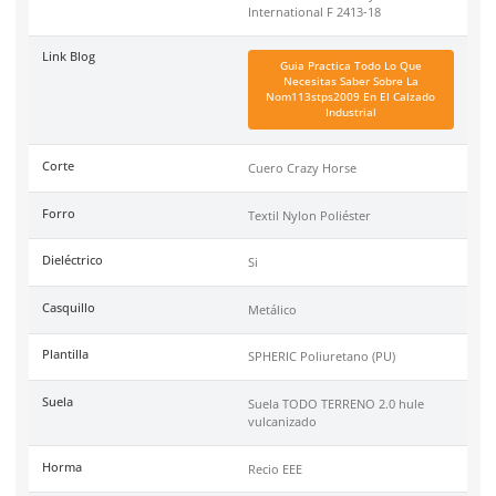
Especificaciones
Ficha técnica
Haz clic aquí para abrir P
SKU:
BE-160-C
Marca
Berrendo
Color
Café
Industrias
Soldadura, Fundición, Agr
Recomendaciones
Para largas jornadas
Tallas
24-31