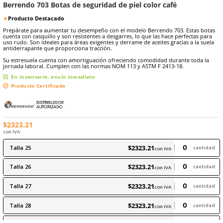
9
.
arnes
10
.
cascos
★
★
★
★
★
Marca:
Berrendo
(
8
)
Sku
:
BE-703-C
Berrendo 703 Botas de seguridad de piel color café
★
Producto Destacado
Prepárate para aumentar tu desempeño con el modelo Berrendo 70
cuenta con casquillo y son resistentes a desgarres, lo que las hace 
uso rudo. Son ideales para áreas exigentes y derrame de aceites grac
antiderrapante que proporciona tracción.
Su estresuela cuenta con amortiguación ofreciendo comodidad dur
jornada laboral. Cumplen con las normas NOM 113 y ASTM F 2413-1
En inventario, envío inmediato
Producto Certificado
$
2323
.
21
con IVA