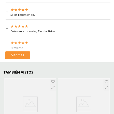
Plantilla
Plantilla EVA
Suela
Hule Poliuretano
Horma
Recio EEE
Antiderrapante
No
Antiperforación
No
Antiestático
No
Impermeable
No