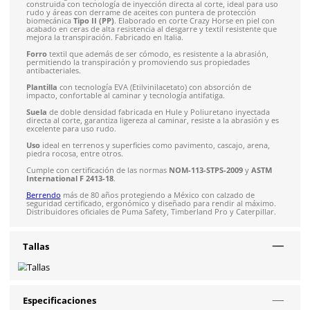
Recibe entre 1-5 días
Costo de envío fijo nacional de $150
*Aplican restricci
Solicitar cotización
4.9
79
reseñas
SOBRE EL PRODUCTO
Descripción
Producto destacado:
Por su versatilidad de uso, calificacion
volumen de venta es uno de los favoritos de nuestros cliente
productos destacados.
Bota de seguridad para hombre, marca
Berrendo
, modelo
7
construida con tecnología de inyección directa al corte, ideal
rudo y áreas con derrame de aceites con puntera de protecc
biomecánica
Tipo II (PP)
. Elaborado en corte Crazy Horse en 
acabado en ceras de alta resistencia al desgarre y textil resis
mejora la transpiración. Fabricado en Italia.
Forro
textil que además de ser cómodo, es resistente a la abr
permitiendo la transpiración y promoviendo sus propiedade