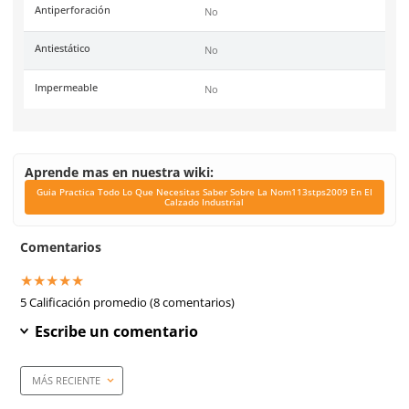
Unidad de venta
1 par
Certificaciones
NOM-113-STPS-2009 y A
International F 2413-18
Link Blog
Guia Practica Todo L
Necesitas Saber Sobr
Nom113stps2009 En El 
Industrial
Corte
Cuero Crazy Horse
Forro
Textil
Dieléctrico
No
Casquillo
Metálico