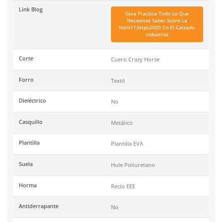
Ficha técnica
Haz clic aquí para abrir P
SKU:
BE-703-C
Marca
Berrendo
Color
Café
Industrias
Aeroespacial, Automotriz,
Construcción.
Recomendaciones
Para largas jornadas
Tallas
25-31