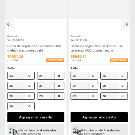
Aprende mas en nuestra wiki:
Guia Practica Todo Lo Que Necesitas Saber Sobre La Nom113stps
Calzado Industrial
Comentarios
★
★
★
★
★
5 Calificación promedio
(8 comentarios)
Escribe un comentario
MÁS RECIENTE
Agregar comentario
Título
★
★
★
★
★
Si los recomiendo.
Enviado
6 meses atrás
por
Erick Lopez.
Califica el producto de 1 a 5 estrellas