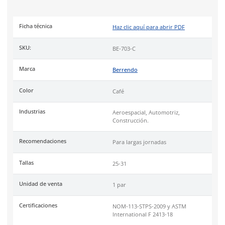
antibacteriales.
Plantilla
con tecnología EVA (Etilvinilacetato) con absorción d
impacto, confortable al caminar y tecnología antifatiga.
Suela
de doble densidad fabricada en Hule y Poliuretano iny
directa al corte, garantiza ligereza al caminar, resiste a la abr
excelente para uso rudo.
Uso
ideal en terrenos y superficies como pavimento, cascajo, 
piedra rocosa, entre otros.
Cumple con certificación de las normas
NOM-113-STPS-2009
International F 2413-18
.
Berrendo
más de 80 años protegiendo a México con calzado 
seguridad certificado, ergonómico y diseñado para rendir al
Distribuidores oficiales de Puma Safety, Timberland Pro y Cate
Tallas
Especificaciones