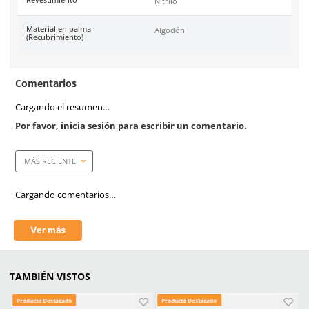
Caja máster
120 pares
Certificaciones
Conformidad Europea (CE
388:2003 (4121).
Costura
Algodón
Material en puño
Algodón y Nitrilo
Longitud
25.5 cm
Material en palma
Algodón y Nitrilo
Resistencia a la abrasión
4
Resistencia al corte (Coup Test)
1