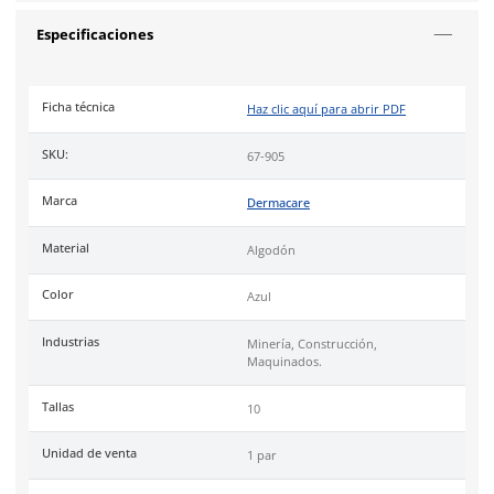
Diseño: Recubrimiento completo y granulado para un e
agarre.
Puño: Tejido ajustado para comodidad y seguridad dur
uso.
Resistencia: Alta resistencia a cortes, punturas y riesgos
mecánicos.
Industrias
minería, construcción, maquinados, manejo de ma
abrasivos.
Uso
recomendado para actividades con materiales abrasivos,
de corte y riesgos mecánicos.
Cumple con la certificación de la norma
Conformidad Europe
EN 388:2003 (4121).
DermaCare
es una marca de EPP (Equipo de protección perso
de 30 años en el mercado mexicano. Se ha posicionado dentr
top 3 marcas en su tipo por manejar productos de calidad, cer
y con garantía.
Especificaciones