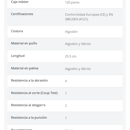
Ficha técnica
Haz clic aquí para abrir P
SKU:
67-905
Marca
Dermacare
Material
Algodón
Color
Azul
Industrias
Minería, Construcción,
Maquinados.
Tallas
10
Unidad de venta
1 par