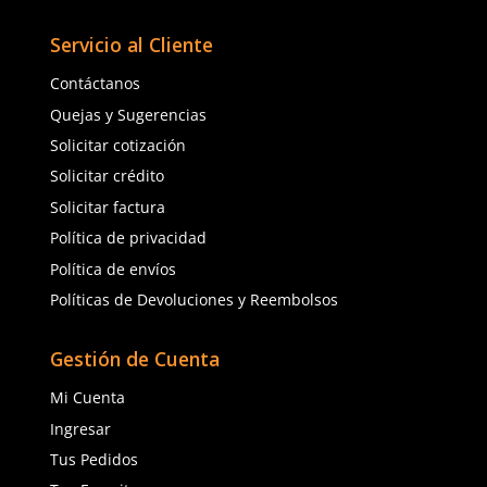
★
★
★
★
★
★
★
★
★
★
(
7
)
(
11
)
Dermacare
Dermacare
Sku
:
51-600
Sku
:
51-811
Guantes de nylon DermaCare 51-
Guantes de nylon Derm
600 poliuretano negro
811 nitrilo en palma
$
22
.
63
$
24
.
31
con IVA
con IVA
Talla
Talla
5
6
5
6
7
8
7
8
9
10
9
10
Agregar al carrito
Agregar al ca