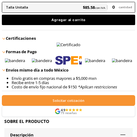
9
.
arnes
10
.
cascos
$
85
.
58
con IVA
$
85
.
58
Talla
Unitalla
con IVA
Agregar al carrito
Certificaciones
Formas de Pago
Envíos mismo día a todo México
Envío gratis en compras mayores a $5,000 mxn