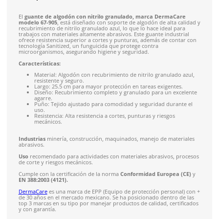
Recibe entre 1-5 días
Costo de envío fijo nacional de $150
*Aplican restricci
Solicitar cotización
4.9
79
reseñas
SOBRE EL PRODUCTO
Descripción
El
guante de algodón con nitrilo granulado, marca Derma
modelo 67-905
, está diseñado con soporte de algodón de alta
recubrimiento de nitrilo granulado azul, lo que lo hace ideal 
trabajos con materiales altamente abrasivos. Este guante indu
ofrece resistencia superior a cortes y punturas, además de c
tecnología Sanitized, un funguicida que protege contra
microorganismos, asegurando higiene y seguridad.
Características:
Material: Algodón con recubrimiento de nitrilo granula
resistente y seguro.
Largo: 25.5 cm para mayor protección en tareas exigent