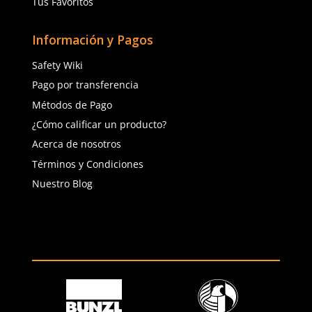
(81) 1538 6505
(81) 4858 5199
contacto@safetystore.mx
Río San Lorenzo 503 Col. Del
Valle, SPGG, NL.