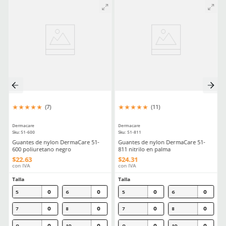
Resistencia al desgarro
2
Resistencia a la punción
1
Revestimiento
Nitrilo
Material en palma
Algodón
(Recubrimiento)
Comentarios
Cargando el resumen…
Por favor, inicia sesión para escribir un comentario.
MÁS RECIENTE