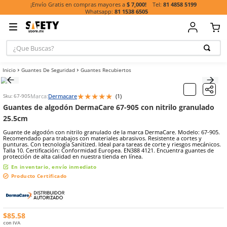
81 485
¡Envío Gratis en compras mayores a
$ 7,000!
81 1538 6505
¿Que Buscas?
TÉRMINOS MÁ
Guantes De Seguridad
Guantes Recubiertos
BUSCADOS
1
.
casco
★
★
★
★
★
Marca:
Dermacare
(
1
)
Sku
:
67-905
2
.
guante
Guantes de algodón DermaCare 67-905 con nitrilo 
3
.
botas
25.5cm
4
.
chalecos
Guante de algodón con nitrilo granulado de la marca DermaCare. M
Recomendado para trabajos con materiales abrasivos. Resistente a 
5
.
lentes
punturas. Con tecnología Sanitized. Ideal para tareas de corte y rie
Talla 10. Certificación: Conformidad Europea. EN388 4121. Encuentr
protección de alta calidad en nuestra tienda en línea.
6
.
overol
En inventario, envío inmediato
7
.
guantes
Producto Certificado