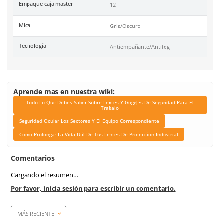
Link Blog
Todo Lo Que Debes Sabe
Lentes Y Goggles De Se
Para El Trabajo
Seguridad Ocular Los Se
El Equipo Correspond
Como Prolongar La Vida 
Tus Lentes De Protec
Industrial
Color de mica
Gris
Anti-empañante
Si
Anti-rayaduras
Si
Filtro UV
Si