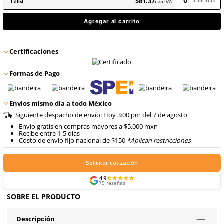
9
.
arnes
10
.
cascos
$
81
.
37
con IVA
$
81
.
37
Talla
con IVA
Agregar al carrito
Certificaciones
Formas de Pago
Envíos mismo día a todo México
Siguiente despacho de envío: Hoy 3:00 pm del 7 de ago
Envío gratis en compras mayores a $5,000 mxn
Recibe entre 1-5 días