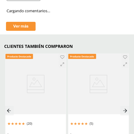
Empaque caja master
12
Mica
Gris/Oscuro
Tecnología
Antiempañante/Antifog
Aprende mas en nuestra wiki:
Todo Lo Que Debes Saber Sobre Lentes Y Goggles De Seguridad
Trabajo
Seguridad Ocular Los Sectores Y El Equipo Correspondiente
Como Prolongar La Vida Util De Tus Lentes De Proteccion Industria
Comentarios
Cargando el resumen…