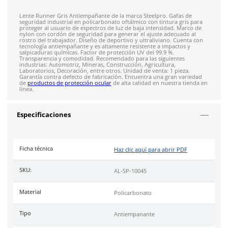
Costo de envío fijo nacional de $150
*Aplican restricci
Solicitar cotización
4.9
79
reseñas
SOBRE EL PRODUCTO
Descripción
Lente Runner Gris Antiempañante de la marca Steelpro. Gafa
seguridad industrial en policarbonato oftálmico con tintura g
proteger al usuario de espectros de luz de baja intensidad. 
nylon con cordón de seguridad para generar el ajuste adecua
rostro del trabajador. Diseño de deportivo y ultraliviano. Cu
tecnología antiempañante y es altamente resistente a impacto
salpicaduras químicas. Factor de protección UV del 99.9 %.
Transparencia y comodidad. Recomendado para las siguiente
industrias: Automotriz, Mineras, Construcción, Agricultura,
Laboratorios, Decoración, entre otros. Unidad de venta: 1 pie
Garantía contra defecto de fabricación. Encuentra una gran 
de
productos de protección ocular
de alta calidad en nuestra
linea.