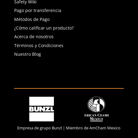
(81) 1538 6505
(81) 4858 5199
contacto@safetystore.mx
Río San Lorenzo 503 Col. Del
Valle, SPGG, NL.