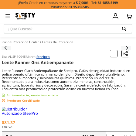
81 485
¡Envío Gratis en compras mayores a
$ 7,000!
81 1538 6505
¿Que Buscas?
TÉRMINOS MÁ
Protección Ocular
Lentes De Protección
BUSCADOS
1
.
casco
Marca:
Steelpro
Sku
:
AL-SP-10045
2
.
guante
Lente Runner Gris Antiempañante
3
.
botas
Lente Runner Claro Antiempañante de Steelpro. Gafas de seguridad 
policarbonato oftálmico con marco de nylon. Diseño deportivo y ult
4
.
chalecos
Resistente a impactos y salpicaduras químicas. Protección UV del 99
Recomendado para industrias como automotriz, mineras, construcc
agricultura, laboratorios y decoración. Garantía contra defecto de f
5
.
lentes
Encuentra más productos de protección ocular en nuestra tienda en
6
.
overol
En inventario, envío inmediato
Producto Certificado
7
.
guantes