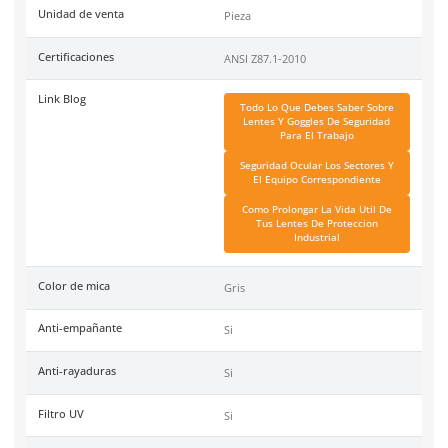
Especificaciones
Ficha técnica
Haz clic aquí para abrir P
SKU:
AL-SP-10045
Material
Policarbonato
Tipo
Antiempanante
Unidad de venta
Pieza
Certificaciones
ANSI Z87.1-2010