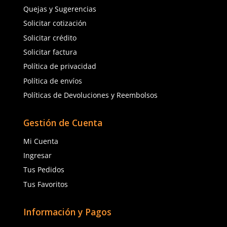
★
★
★
★
★
(
1
)
SUK
Dermacare
Sku
:
SUK-062CL/BK/F
Sku
:
AL184CL
Lentes Expo Sargento 
Lente Titan Claro Armazón Negro
062CL/BK/F Claro Arma
Antifog
$
25
.
98
$
70
.
98
con IVA
con IVA
Talla
Talla
Agregar al carrito
Agregar al ca