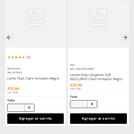
★
★
★
★
★
★
★
★
★
★
(
20
)
(
5
)
Dermacare
Dermacare
Sku
:
51-625
Sku
:
FE-4816-3
Guantes anticorte DermaCare 51-
Faja Lumbar Elástica co
625 polietileno (AD) nivel C
Ajuste Unisex
$
85
.
19
$
130
.
88
con IVA
con IVA
Talla
Talla
5
6
CH
M
7
8
G
EG