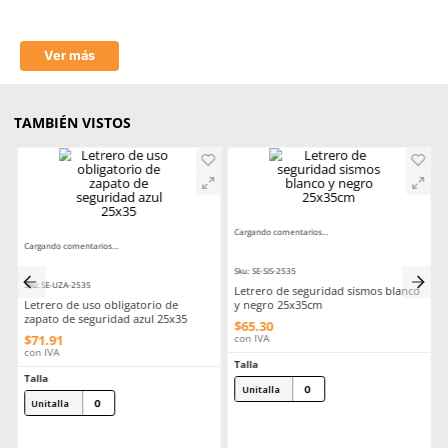
Impresión
Serigrafía
Medidas
25cm de ancho x 35cm de 
Comentarios
☆
☆
☆
☆
☆
0 Calificación promedio
(0 comentarios)
Por favor, inicia sesión para escribir un comentario.
MÁS RECIENTE
No hay comentarios.