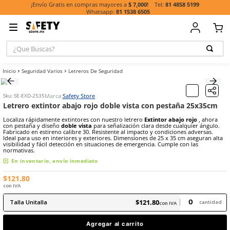
81 485
¡Envío Gratis en compras mayores a
$ 7,000!
81 1538 6505
¿Que Buscas?
TÉRMINOS MÁ
Seguridad Varios
Letreros De Seguridad
BUSCADOS
1
.
casco
Marca:
Safety Store
Sku
:
SE-EXD-2535
2
.
botas
Letrero extintor abajo rojo doble vista con pesta
3
.
chalecos
Localiza rápidamente extintores con nuestro letrero
Extintor abaj
con pestaña y diseño
doble vista
para señalización clara desde cua
4
.
guante
Fabricado en estireno calibre 30. Resistente al impacto y condicione
Ideal para uso en interiores y exteriores. Dimensiones de 25 x 35 c
visibilidad y fácil detección en situaciones de emergencia. Cumple c
5
.
lentes
normativas.
6
.
guantes
En inventario, envío inmediato
7
.
overol
$
121
.
80