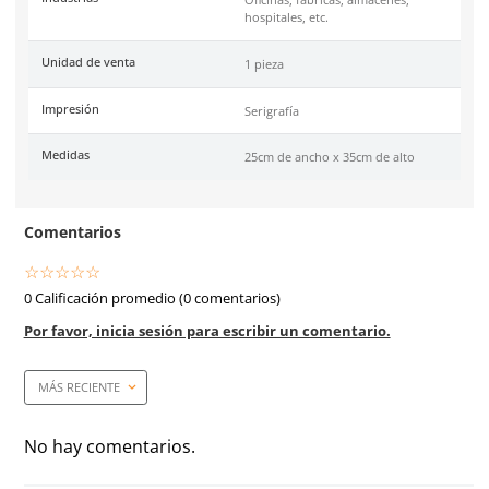
Especificaciones
SKU:
SE-EXD-2535
Marca
Safety Store
Material
Estireno calibre 30
Color
Rojo
Industrias
Oficinas, fábricas, almace
hospitales, etc.
Unidad de venta
1 pieza