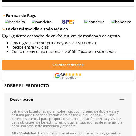
con IVA
8
.
arnes
$
121
.
80
Talla
Unitalla
10
.
cascos
con IVA
Agregar al carrito
Formas de Pago
Envíos mismo día a todo México
Siguiente despacho de envío: 8:00 am de mañana 9 de 
Envío gratis en compras mayores a $5,000 mxn
Recibe entre 1-5 días
Costo de envío fijo nacional de $150
*Aplican restricci
Solicitar cotización
4.9
79
reseñas