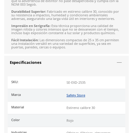
SOBRE EL PRODUCTO
Descripción
Letrero de Extintor abajo en color rojo , con diseño de doble 
pestaña para una señalización clara desde cualquier ángulo. 
letrero es esencial para proporcionar una indicación precisa y
de la ubicación de los extintores, crucial en situaciones de e
para una respuesta inmediata y eficiente.
Alta Visibilidad:
En color rojo llamativo y contraste blanco, g
que la advertencia de extintor no pase desapercibida y cumpl
NOM 003 Segob.
Durabilidad Superior:
Fabricado en estireno calibre 30, cono
su resistencia a impactos, humedad y condiciones ambientale
adversas, asegurando una larga vida útil en interiores y exter
Impresión en Serigrafía:
Esta técnica proporciona una calid
imagen nítida y colores intensos que no se desvanecen con el
incluso bajo exposición constante a luz solar y productos quí
Fácil Instalación:
Las dimensiones compactas de 25 x 35 cm 
una instalación versátil en una variedad de superficies, ya sea
puertas, paredes, cercas o equipos.