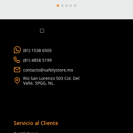
Título
Cargando comentarios…
Ver más
Califica el producto de 1 a 5 estrellas
★
★
★
★
★
Tu nombre
TAMBIÉN VISTOS
Nuevo
Nuevo
Dirección de email
Escribe un comentario