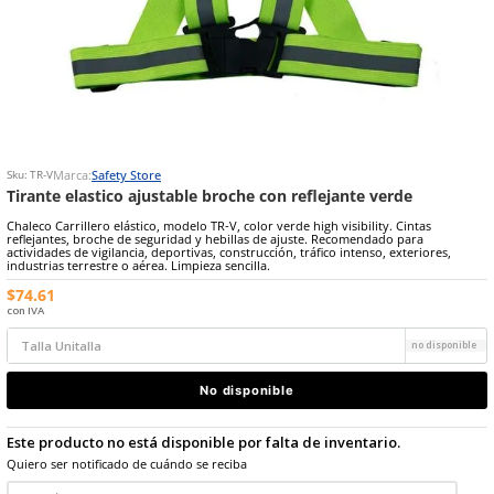
9
.
arnes
10
.
cascos
Marca:
Safety Store
Sku
:
TR-V
Tirante elastico ajustable broche con reflejante ve
Chaleco Carrillero elástico, modelo TR-V, color verde high visibility.
reflejantes, broche de seguridad y hebillas de ajuste. Recomendado
actividades de vigilancia, deportivas, construcción, tráfico intenso, 
industrias terrestre o aérea. Limpieza sencilla.
$
74
.
61