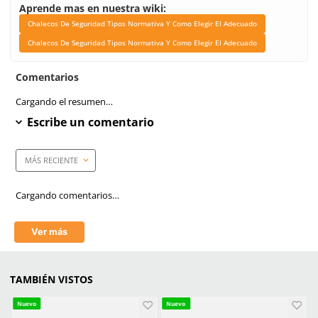
terrestre y aereo en gener
•Actividades de vigilancia
supervisión. •Actividades
deportivas
Unidad de venta
1 Pieza
Link Blog
Chalecos De Seguridad
Normativa Y Como Eleg
Adecuado
Chalecos De Seguridad
Normativa Y Como Eleg
Adecuado
Marca de producto
Safety Store
Talla
Unitalla