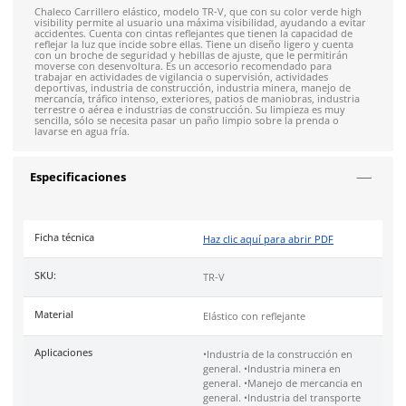
Envíos mismo día a todo México
Siguiente despacho de envío: Hoy 3:00 pm del 6 de ago
Envío gratis en compras mayores a $5,000 mxn
Recibe entre 1-5 días
Costo de envío fijo nacional de $150
*Aplican restricci
Solicitar cotización
4.9
79
reseñas
SOBRE EL PRODUCTO
Descripción
Chaleco Carrillero elástico, modelo TR-V, que con su color ve
visibility permite al usuario una máxima visibilidad, ayudando
accidentes. Cuenta con cintas reflejantes que tienen la capaci
reflejar la luz que incide sobre ellas. Tiene un diseño ligero y
con un broche de seguridad y hebillas de ajuste, que le permi
moverse con desenvoltura. Es un accesorio recomendado pa
trabajar en actividades de vigilancia o supervisión, actividade