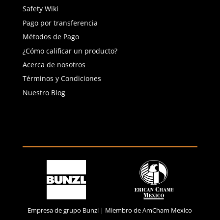
(81) 1538 6505
(81) 4858 5199
contacto@safetystore.mx
Río San Lorenzo 503 Col. Del
Valle, SPGG, NL.
Servicio al Cliente