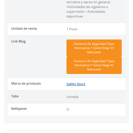
deportivas, industria de construcción, industria minera, man
mercancía, tráfico intenso, exteriores, patios de maniobras, i
terrestre o aérea e industrias de construcción. Su limpieza e
sencilla, sólo se necesita pasar un paño limpio sobre la prend
lavarse en agua fría.
Especificaciones
Ficha técnica
Haz clic aquí para abrir P
SKU:
TR-V
Material
Elástico con reflejante
Aplicaciones
•Industria de la construcc
general. •Industria miner
general. •Manejo de merc
general. •Industria del tr