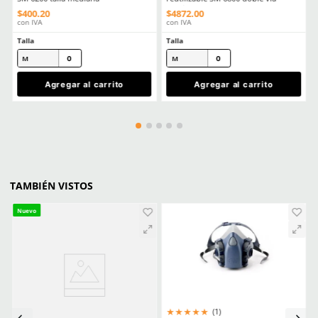
★
★
★
★
★
Ver más
Tu nombre
COMPATIBLE CON
Dirección de email
Producto Destacado
Producto Destacado
Escribe un comentario
Enviar comentario
n