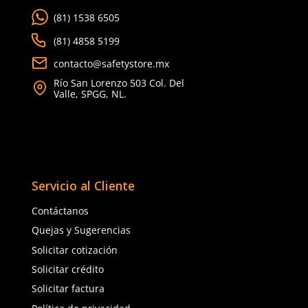
Nuevo
★
★
★
★
★
(
1
)
3M
Sku
:
MM-7501
n
Respirador de media car
talla chica 7501 3M (1 pi
$
1012
.
29
3M
con IVA
Sku
:
MM-HF-802SD
Respirador reutilizable media
Talla
máscara HF 802SD 3M Secure Click
Talla M
Unitalla
$
1092
.
66
con IVA