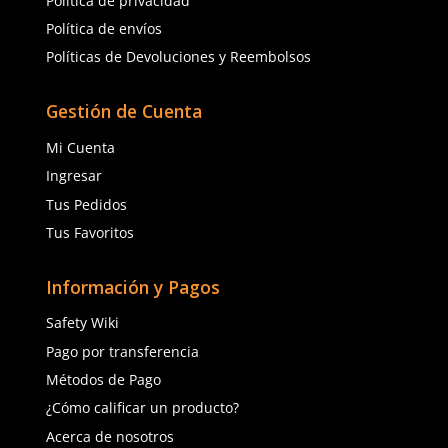
Talla
M
Agregar al carrito
Agregar al ca
(81) 1538 6505
(81) 4858 5199