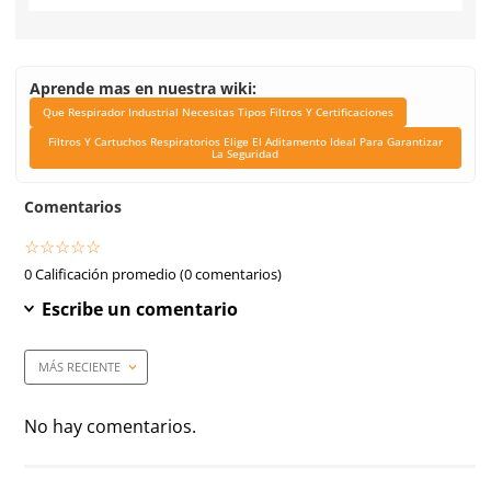
Marca
3M
Unidad de venta
1 pieza
Caja máster
5 piezas
Link Blog
Que Respirador Indus
Necesitas Tipos Filtr
Certificaciones
Filtros Y Cartuchos Respi
Elige El Aditamento Ide
Garantizar La Segur
Aprende mas en nuestra wiki: