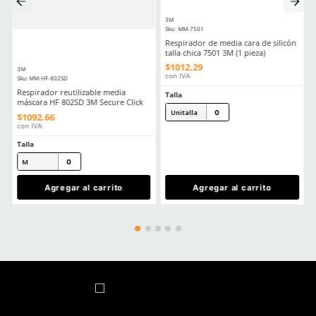
★
★
★
★
☆
★
★
★
★
★
(
7
)
(
5
)
3M
3M
Sku
:
MM-6200
Sku
:
MM-6800
Respirador reutilizable media cara
Respirador cara comple
3M 6200 talla mediana
reutilizable 3M 6800 do
mediano
$
400
.
20
$
4872
.
00
con IVA
con IVA
Talla
Talla
M
M
Agregar al carrito
Agregar al ca
TAMBIÉN VISTOS