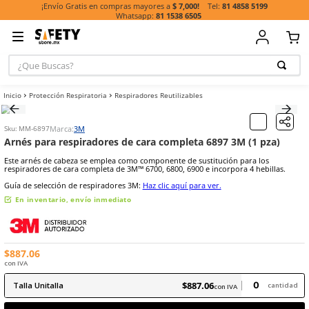
81 485
¡Envío Gratis en compras mayores a
$ 7,000!
81 1538 6505
¿Que Buscas?
TÉRMINOS MÁ
Protección Respiratoria
Respiradores Reutilizables
BUSCADOS
1
.
casco
Marca:
3M
Sku
:
MM-6897
2
.
guante
Arnés para respiradores de cara completa 6897 3M 
3
.
botas
Este arnés de cabeza se emplea como componente de sustitución pa
respiradores de cara completa de 3M™ 6700, 6800, 6900 e incorpora 
4
.
chalecos
Guía de selección de respiradores 3M:
Haz clic aquí para ver.
5
.
lentes
En inventario, envío inmediato
6
.
overol
7
.
guantes