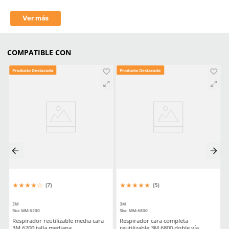
Que Respirador Industrial Necesitas Tipos Filtros Y Certificacione
Filtros Y Cartuchos Respiratorios Elige El Aditamento Ideal Para 
La Seguridad
Comentarios
☆
☆
☆
☆
☆
0 Calificación promedio
(0 comentarios)
Escribe un comentario
MÁS RECIENTE
Agregar comentario
Título
No hay comentarios.
Califica el producto de 1 a 5 estrellas