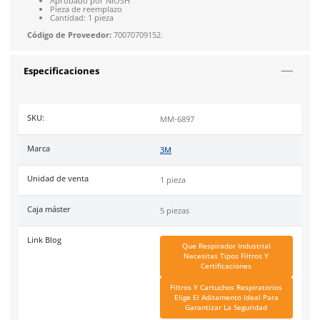
4.9
79
reseñas
SOBRE EL PRODUCTO
Descripción
Este
arnés de cabeza
se emplea como componente de sustit
para los respiradores de cara completa de 3M 6700, 6800, 690
incorpora 4 hebillas.
Aprobado por NIOSH
Pieza de reemplazo
Cantidad: 1 pieza
Código de Proveedor:
70070709152.
Especificaciones
SKU:
MM-6897