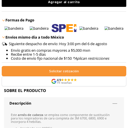
$
887
.
06
9
.
arnes
con IVA
10
.
cascos
$
887
.
06
Talla
Unitalla
con IVA
Agregar al carrito
Formas de Pago
Envíos mismo día a todo México
Siguiente despacho de envío: Hoy 3:00 pm del 6 de ago
Envío gratis en compras mayores a $5,000 mxn
Recibe entre 1-5 días
Costo de envío fijo nacional de $150
*Aplican restricci
Solicitar cotización