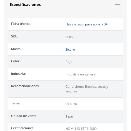
Plantilla
de PU inyectado, diseñada para un mejor soporte en
del pie y reducir los puntos de presión que mejoran el confor
planta del zapato.
Suela
Alpes triple densidad (Phylon/Hule/TPU) diseñada para
contra riesgos de choque eléctrico, es resistente a grasas y ac
antiderrapante.
Uso
ideal en industria y trabajo.
Cumple con certificación de la norma
NOM 113 STPS 2009
.
También disponible en color lila
SF78L
.
Tallas
Especificaciones
Ficha técnica
Haz clic aquí para abrir P