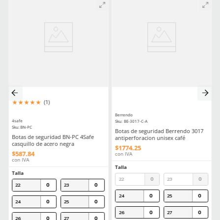
Antiderrapante
Si
Aprende mas en nuestra wiki:
Guia Practica Todo Lo Que Necesitas Saber Sobre La Nom113stps
Calzado Industrial
Comentarios
Cargando el resumen…
Escribe un comentario
MÁS RECIENTE
Agregar comentario