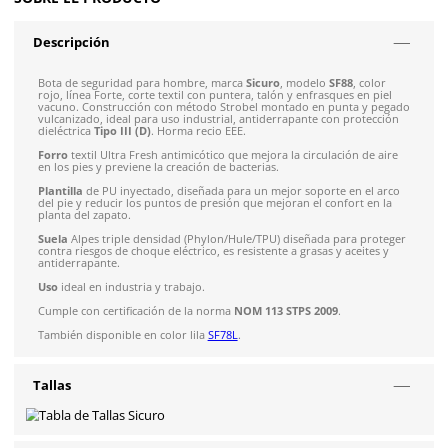
Envíos mismo día a todo México
Envío gratis en compras mayores a $5,000 mxn
Recibe entre 1-5 días
Costo de envío fijo nacional de $150
*Aplican restricci
Solicitar cotización
4.9
79
reseñas
SOBRE EL PRODUCTO
Descripción
Bota de seguridad para hombre, marca
Sicuro
, modelo
SF88
,
rojo, línea Forte, corte textil con puntera, talón y enfrasques 
vacuno. Construcción con método Strobel montado en punta
vulcanizado, ideal para uso industrial, antiderrapante con pr
dieléctrica
Tipo III (D)
. Horma recio EEE.
Forro
textil Ultra Fresh antimicótico que mejora la circulación
en los pies y previene la creación de bacterias.