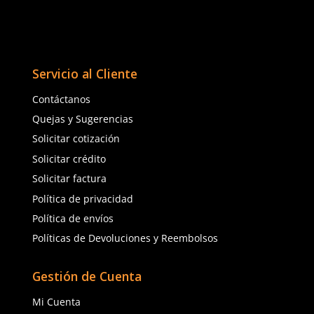
Enviar comentario
★
★
★
★
★
(
1
)
Berrendo
4safe
Sku
:
BE-3017-C-A
Sku
:
BN-PC
Botas de seguridad Ber
Botas de seguridad BN-PC 4Safe
antiperforacion unisex 
casquillo de acero negra
$
1774
.
25
$
587
.
84
con IVA
con IVA
Talla
Talla
22
23
22
23
24
25
24
25
26
27
26
27
28
29
28
29
30
31
30
31