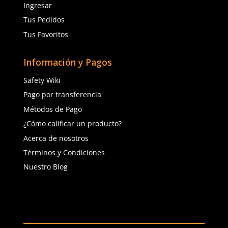
Agregar al carrito
Agregar al ca
(81) 1538 6505
(81) 4858 5199
contacto@safetystore.mx
Río San Lorenzo 503 Col. Del
Valle, SPGG, NL.