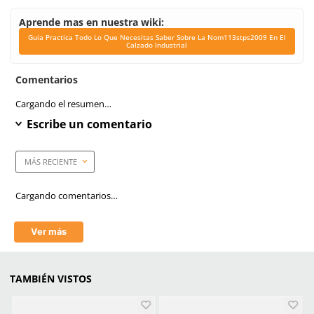
Link Blog
Guia Practica Todo L
Necesitas Saber Sobr
Nom113stps2009 En El 
Industrial
Corte
Piel con textil
Dieléctrico
Si
Casquillo
Policarbonato
Plantilla
Poliuretano (PU)
Suela
Triple densidad Phylon/
Horma
Recio EEE