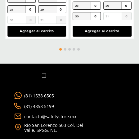
Título
Cargando comentarios…
Ver más
Califica el producto de 1 a 5 estrellas
★
★
★
★
★
Tu nombre
TAMBIÉN VISTOS
Dirección de email
Escribe un comentario