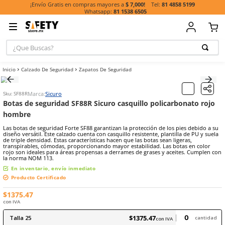
81 485
¡Envío Gratis en compras mayores a
$ 7,000!
81 1538 6505
¿Que Buscas?
TÉRMINOS MÁ
Calzado De Seguridad
Zapatos De Seguridad
BUSCADOS
1
.
casco
Marca:
Sicuro
Sku
:
SF88R
2
.
botas
Botas de seguridad SF88R Sicuro casquillo policarb
hombre
3
.
chalecos
Las botas de seguridad Forte SF88 garantizan la protección de los p
4
.
guante
diseño versátil. Este calzado cuenta con casquillo resistente, plantil
de triple densidad. Estas características hacen que las botas sean lig
5
.
guantes
transpirables, cómodas, proporcionando mayor estabilidad. Las bo
rojo son ideales para áreas propensas a derrames de grases y acei
6
.
overol
la norma NOM 113.
En inventario, envío inmediato
7
.
lentes
Producto Certificado