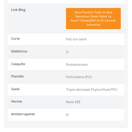
SKU:
SF88R
Marca
Sicuro
Color
Rojo
Industrias
Industria en general
Recomendaciones
Condiciones limpias, seca
seguras
Tallas
25 al 30
Unidad de venta
1 par
Certificaciones
NOM-113-STPS-2009