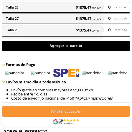
8
.
arnes
$
1375
.
47
9
.
cascos
con IVA
$
1375
.
47
Talla
25
con IVA
$
1375
.
47
Talla
26
con IVA
$
1375
.
47
Talla
27
con IVA
$
1375
.
47
Talla
28
con IVA
$
1375
.
47
Talla
29
con IVA
Agregar al carrito
$
1375
.
47
Talla
30
Últimas unidades
con IVA
Formas de Pago