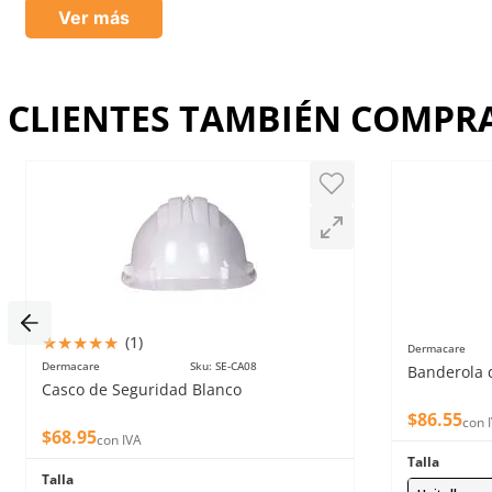
Ver más
Dirección de email
CLIENTES TAMBIÉN COMP
Escribe un comentario
Enviar comentario
★
★
★
★
★
(
1
)
Dermacare
Dermacare
Sku
:
SE-CA08
Banderola 
Casco de Seguridad Blanco
$
86
.
55
con 
$
68
.
95
con IVA
Talla
Talla