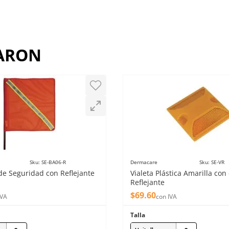
RARON
Sku
:
SE-BA06-R
Dermacare
Sku
:
SE-VR
de Seguridad con Reflejante
Vialeta Plástica Amarilla con
Reflejante
$
69
.
60
IVA
con IVA
Talla