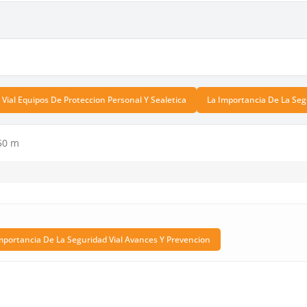
 Vial Equipos De Proteccion Personal Y Sealetica
La Importancia De La Seg
50 m
mportancia De La Seguridad Vial Avances Y Prevencion