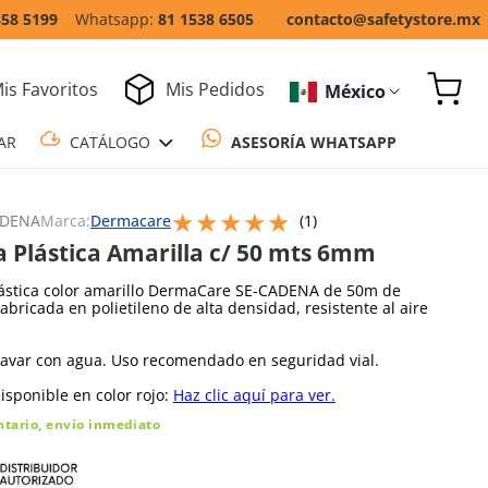
858 5199
81 1538 6505
contacto@safetystore.mx
is Favoritos
Mis Pedidos
México
COTIZAR
CATÁLOGO
ASESORÍA WH
★
★
★
★
★
Escribe un comentario
ADENA
Marca:
Dermacare
(
1
)
 Plástica Amarilla c/ 50 mts 6mm
ástica color amarillo DermaCare SE-CADENA de 50m de
Fabricada en polietileno de alta densidad, resistente al aire
lavar con agua. Uso recomendado en seguridad vial.
sponible en color rojo:
Haz clic aquí para ver.
ntario, envío inmediato