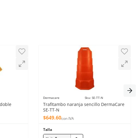
Dermacare
Sku
:
SE-TT-N
 doble
Trafitambo naranja sencillo DermaCare
SE-TT-N
$
649
.
60
con IVA
Talla