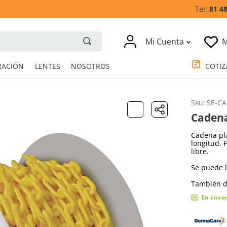
81 4
Mi Cuenta
M
RESPIRACIÓN
LENTES
NOSOTROS
Sku
:
SE-C
Cadena
Cadena pl
longitud. 
libre.
Se puede 
También di
En inve