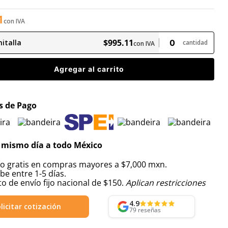
1
con IVA
$
995
.
11
italla
cantidad
con IVA
Agregar al carrito
 de Pago
 mismo día a todo México
ío gratis en compras mayores a $7,000 mxn.
be entre 1-5 días.
o de envío fijo nacional de $150.
Aplican restricciones
4.9
licitar cotización
79
reseñas