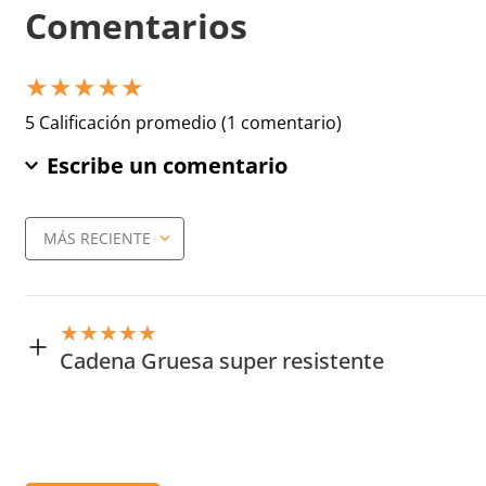
Comentarios
★
★
★
★
★
5 Calificación promedio
(1 comentario)
Escribe un comentario
MÁS RECIENTE
Agregar comentario
Título
★
★
★
★
★
Cadena Gruesa super resistente
Califica el producto de 1 a 5 estrellas
Enviado
6 meses atrás
por
Juan Olivares
★
★
★
★
★
Cadena de muy buena calidad y resistente
Tu nombre