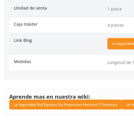
Unidad de venta
1 pieza
Caja máster
4 piezas
Link Blog
La Seguridad
Medidas
Longitud de 
Aprende mas en nuestra wiki:
La Seguridad Vial Equipos De Proteccion Personal Y Sealetica
La I