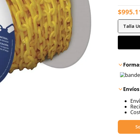
$
995
.
1
Talla
Un
Formas
Envíos
Env
Reci
Cost
So