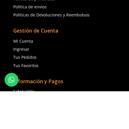
(81) 1538 6505
(81) 4858 5199
contacto@safetystore.mx
Río San Lorenzo 503 Col. Del
Valle, SPGG, NL.