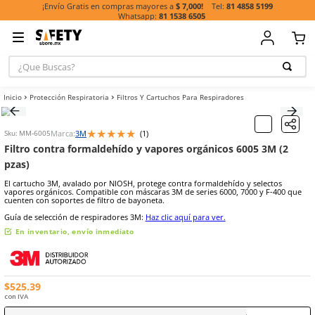
81 485
¡Envío Gratis en compras mayores a
$ 7,000!
81 1538 6505
¿Que Buscas?
TÉRMINOS MÁ
Protección Respiratoria
Filtros Y Cartuchos Para Respiradores
BUSCADOS
1
.
casco
★
★
★
★
★
Marca:
3M
(
1
)
Escribe un comentario
Sku
:
MM-6005
2
.
guante
Filtro contra formaldehído y vapores orgánicos 60
3
.
botas
pzas)
4
.
chalecos
El cartucho 3M, avalado por NIOSH, protege contra formaldehído y 
vapores orgánicos. Compatible con máscaras 3M de series 6000, 700
5
.
lentes
cuenten con soportes de filtro de bayoneta.
Guía de selección de respiradores 3M:
Haz clic aquí para ver.
6
.
overol
En inventario, envío inmediato
7
.
guantes