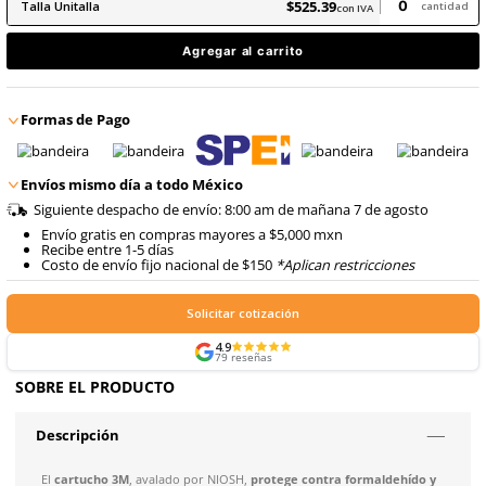
9
.
arnes
10
.
cascos
$
525
.
39
con IVA
$
525
.
39
Talla
Unitalla
con IVA
Agregar al carrito
Formas de Pago
Envíos mismo día a todo México
Siguiente despacho de envío: 8:00 am de mañana 7 de 
Envío gratis en compras mayores a $5,000 mxn
Recibe entre 1-5 días
Costo de envío fijo nacional de $150
*Aplican restricci