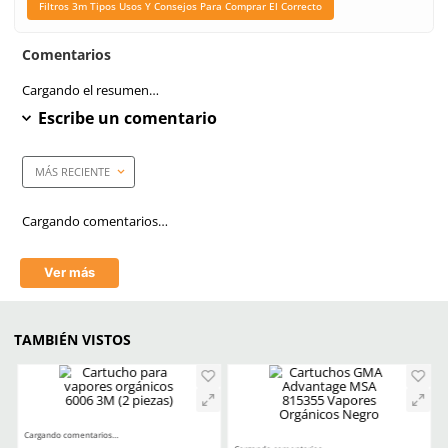
Caja máster
60 piezas
Link Blog
Filtros Y Cartuchos Respi
Elige El Aditamento Ide
Garantizar La Segur
Todo Lo Que Debes Sab
Elegir Un Cartucho
Filtros 3m Tipos Usos Y 
Para Comprar El Corr
Aprende mas en nuestra wiki:
Filtros Y Cartuchos Respiratorios Elige El Aditamento Ideal Para 
La Seguridad
Todo Lo Que Debes Saber Para Elegir Un Cartucho 3m