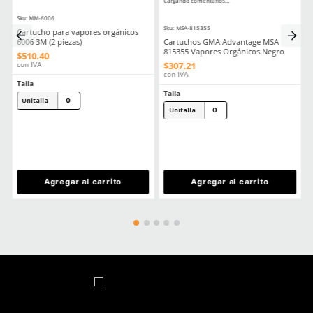
Filtros 3m Tipos Usos Y Consejos Para Comprar El Correcto
Comentarios
Cargando el resumen…
Escribe un comentario
MÁS RECIENTE
Agregar comentario
Título
Cargando comentarios…
Ver más
Califica el producto de 1 a 5 estrellas
★
★
★
★
★
Tu nombre
TAMBIÉN VISTOS