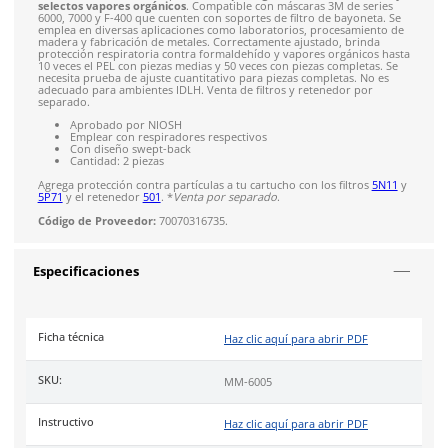
Solicitar cotización
4.9
79
reseñas
SOBRE EL PRODUCTO
Descripción
El
cartucho 3M
, avalado por NIOSH,
protege contra formal
selectos vapores orgánicos
. Compatible con máscaras 3M de
6000, 7000 y F-400 que cuenten con soportes de filtro de bay
emplea en diversas aplicaciones como laboratorios, procesa
madera y fabricación de metales. Correctamente ajustado, br
protección respiratoria contra formaldehído y vapores orgán
10 veces el PEL con piezas medias y 50 veces con piezas compl
necesita prueba de ajuste cuantitativo para piezas completas.
adecuado para ambientes IDLH. Venta de filtros y retenedor 
separado.
Aprobado por NIOSH
Emplear con respiradores respectivos
Con diseño swept-back
Cantidad: 2 piezas