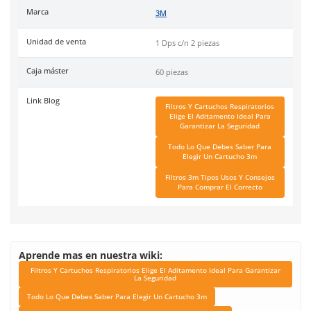
Agrega protección contra partículas a tu cartucho con los filt
5P71
y el retenedor
501
. *
Venta por separado
.
Código de Proveedor:
70070316735.
Especificaciones
Ficha técnica
Haz clic aquí para abrir P
SKU:
MM-6005
Instructivo
Haz clic aquí para abrir P
Marca
3M
Unidad de venta
1 Dps c/n 2 piezas