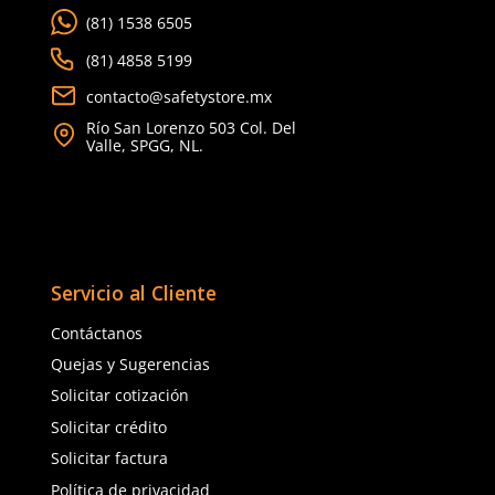
Dirección de email
Cargando comentarios…
Cargando comentarios…
Escribe un comentario
Sku
:
MM-6006
Sku
:
MSA-815355
Cartucho para vapores orgánicos
6006 3M (2 piezas)
Cartuchos GMA Advant
815355 Vapores Orgáni
$
510
.
40
$
307
.
21
con IVA
con IVA
Talla
Enviar comentario
Talla
Unitalla
Unitalla
Agregar al carrito
Agregar al ca