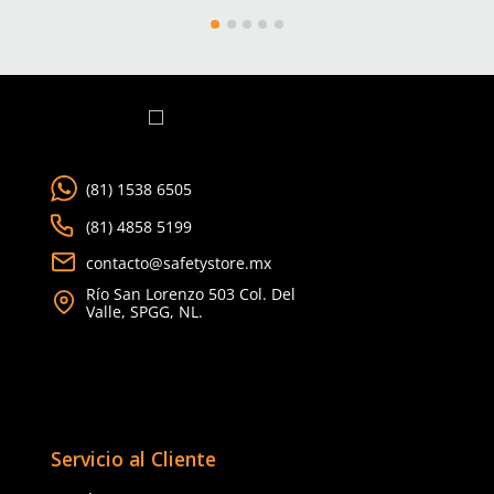
TAMBIÉN VISTOS
Nuevo
★
★
★
★
★
(
2
)
3M
3M
Sku
:
MM-D3091
Sku
:
MM-6003
Filtro de partículas 3M