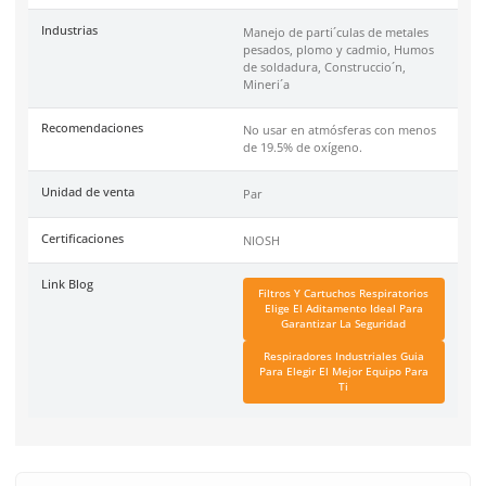
Especificaciones
SKU:
MSA-10146939
Marca
MSA
Material
Cubierta de plástico
Color
Gris
Color del código
Magenta
Industrias
Manejo de parti´culas de 
pesados, plomo y cadmi
de soldadura, Construccio
Mineri´a