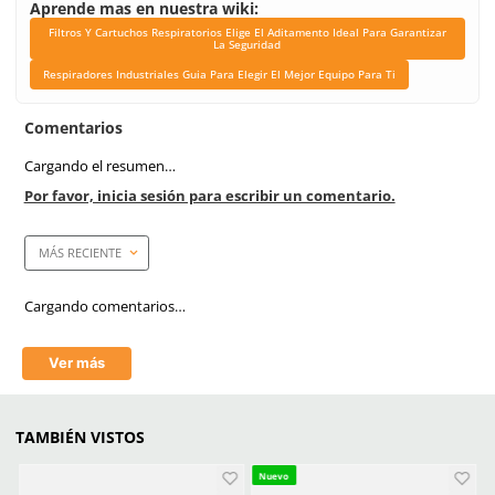
Recomendaciones
No usar en atmósferas c
de 19.5% de oxígeno.
Unidad de venta
Par
Certificaciones
NIOSH
Link Blog
Filtros Y Cartuchos Respi
Elige El Aditamento Ide
Garantizar La Segur
Respiradores Industrial
Para Elegir El Mejor Equ
Ti