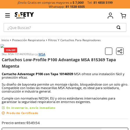
81 485
¡Envío Gratis en compras mayores a
$ 7,000!
81 1538 6505
¿Que Buscas?
TÉRMINOS MÁ
Protección Respiratoria
Filtros Y Cartuchos Para Respiradores
BUSCADOS
1
.
casco
15% OFF
Marca:
MSA
Sku
:
MSA-10146939
2
.
botas
Cartuchos Low-Profile P100 Advantage MSA 81536
Magenta
3
.
chalecos
Cartucho Advantage P100 con Tapa 10146939
MSA ofrece una insta
4
.
guante
protección eficaz.
5
.
guantes
Su diseño de bayoneta permite un montaje rápido, bloqueándose c
Compatible con todas las mascarillas MSA Advantage, es ideal para 
6
.
overol
construcción e industria general.
Cumple con normativas NIOSH, EU y otros estándares internacional
7
.
lentes
garantizar la seguridad respiratoria en entornos exigentes.