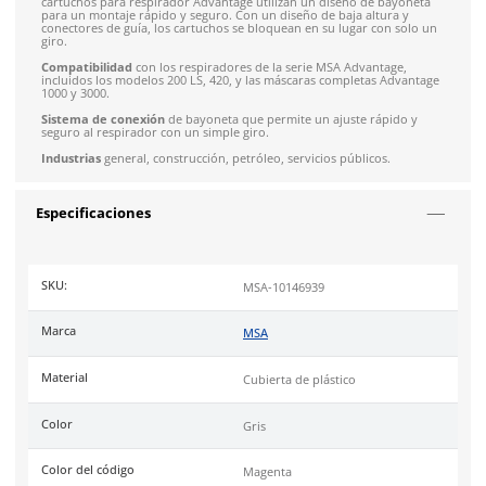
Solicitar cotización
4.9
79
reseñas
SOBRE EL PRODUCTO
Descripción
El
Cartucho Advantage P100 con Tapa MSA 10146939
está d
para ofrecer una instalación fácil y una protección fuerte. Lo
cartuchos para respirador Advantage utilizan un diseño de 
para un montaje rápido y seguro. Con un diseño de baja altu
conectores de guía, los cartuchos se bloquean en su lugar co
giro.
Compatibilidad
con los respiradores de la serie MSA Advant
incluidos los modelos 200 LS, 420, y las máscaras completas 
1000 y 3000.
Sistema de conexión
de bayoneta que permite un ajuste ráp
seguro al respirador con un simple giro.
Industrias
general, construcción, petróleo, servicios públicos