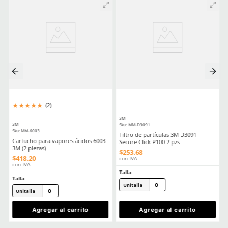
Aprende mas en nuestra wiki:
Filtros Y Cartuchos Respiratorios Elige El Aditamento Ideal Para 
La Seguridad
Respiradores Industriales Guia Para Elegir El Mejor Equipo Para Ti
Comentarios
Cargando el resumen…
Por favor, inicia sesión para escribir un comentario.
MÁS RECIENTE
Cargando comentarios…
Ver más