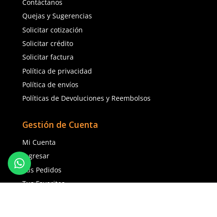
Cartucho para vapores ácidos 6003
Secure Click P100 2 pzs
3M (2 piezas)
$
253
.
68
$
418
.
20
con IVA
con IVA
Talla
Talla
Unitalla
Unitalla
Agregar al carrito
Agregar al ca
(81) 1538 6505