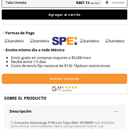
8
.
arnes
En inventario, envío inmediato
Producto Certificado
9
.
cascos
Precio antes:
$
549
.
54
$
467
.
11
Talla
Unitalla
con IVA
Agregar al carrito
Formas de Pago
Envíos mismo día a todo México
Envío gratis en compras mayores a $5,000 mxn
Recibe entre 1-5 días
Costo de envío fijo nacional de $150
*Aplican restricci