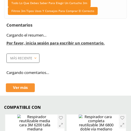
Unidad de venta
1 Dps c/n 2 piezas
Caja máster
60 piezas
Link Blog
Filtros Y Cartuchos Respi
Elige El Aditamento Ide
Garantizar La Segur
Todo Lo Que Debes Sab
Elegir Un Cartucho
Filtros 3m Tipos Usos Y 
Para Comprar El Corr
Aprende mas en nuestra wiki:
Filtros Y Cartuchos Respiratorios Elige El Aditamento Ideal Para 
La Seguridad