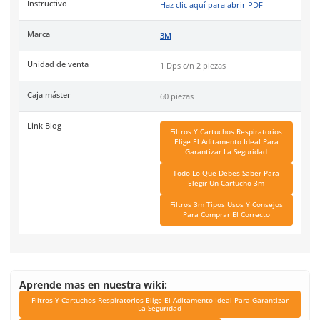
Con diseño swept-back
Cantidad: 2 piezas
Agrega protección contra partículas a tu cartucho con los filt
5P71
y el retenedor
501
. *
Venta por separado
.
Código de Proveedor:
70070316743.
Especificaciones
Ficha técnica
Haz clic aquí para abrir P
SKU:
MM-6004
Instructivo
Haz clic aquí para abrir P
Marca
3M