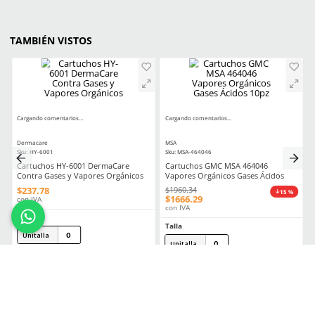
mediano
$
400
.
20
$
4872
.
00
con IVA
con IVA
Talla
Talla
M
M
Agregar al carrito
Agregar al ca
PRODUCTOS ALTERNOS