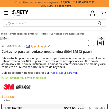
81 485
¡Envío Gratis en compras mayores a
$ 7,000!
81 1538 6505
¿Que Buscas?
TÉRMINOS MÁ
Protección Respiratoria
Filtros Y Cartuchos Para Respiradores
BUSCADOS
1
.
casco
★
★
★
★
★
Marca:
3M
(
1
)
Sku
:
MM-6004
2
.
guante
Cartucho para amoníaco metilamina 6004 3M (2 pz
3
.
botas
Este cartucho proporciona protección respiratoria contra amoniaco
Está aprobado por NIOSH para concentraciones no superiores a 3
4
.
chalecos
amoniaco y 100 ppm de metilamina. Compatible con respiradores d
completa de 3M con soporte de filtro de bayoneta.
5
.
lentes
Guía de selección de respiradores 3M:
Haz clic aquí para ver.
6
.
overol
En inventario, envío inmediato
7
.
guantes