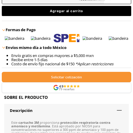
9
.
arnes
$
533
.
60
10
.
cascos
con IVA
$
533
.
60
Talla
Unitalla
con IVA
Agregar al carrito
Formas de Pago
Envíos mismo día a todo México
Envío gratis en compras mayores a $5,000 mxn
Recibe entre 1-5 días
Costo de envío fijo nacional de $150
*Aplican restricci
Solicitar cotización