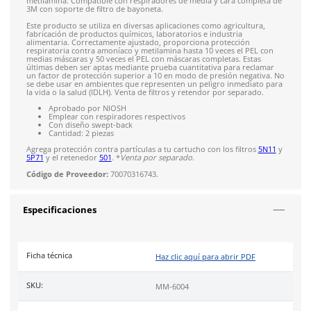
4.9
79
reseñas
SOBRE EL PRODUCTO
Descripción
Este
cartucho 3M
proporciona
protección respiratoria con
amoniaco y metilamina
. Está aprobado por NIOSH para
concentraciones no superiores a 300 ppm de amoniaco y 10
metilamina. Compatible con respiradores de media y cara co
3M con soporte de filtro de bayoneta.
Este producto se utiliza en diversas aplicaciones como agricul
fabricación de productos químicos, laboratorios e industria
alimentaria. Correctamente ajustado, proporciona protecció
respiratoria contra amoníaco y metilamina hasta 10 veces el 
medias máscaras y 50 veces el PEL con máscaras completas. E
últimas deben ser aptas mediante prueba cuantitativa para r
un factor de protección superior a 10 en modo de presión ne
se debe usar en ambientes que representen un peligro inmed
la vida o la salud (IDLH). Venta de filtros y retendor por sepa
Aprobado por NIOSH
Emplear con respiradores respectivos