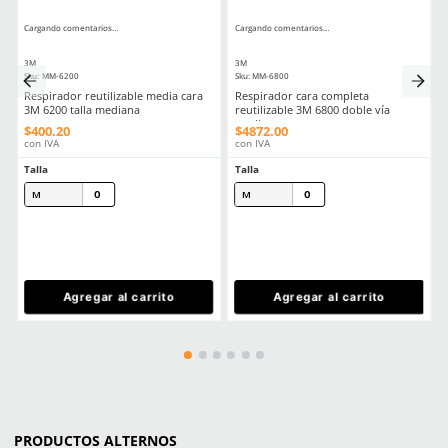
Todo Lo Que Debes Saber Para Elegir Un Cartucho 3m
Filtros 3m Tipos Usos Y Consejos Para Comprar El Correcto
Comentarios
Cargando el resumen…
Por favor, inicia sesión para escribir un comentario.
MÁS RECIENTE
Cargando comentarios…
Ver más