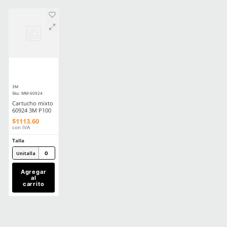
COMPATIBLE CON
Producto Destacado
Producto Destacado
n
★
★
★
★
☆
★
★
★
★
★
(
7
)
(
5
)
3M
3M
Sku
:
MM-6200
Sku
:
MM-6800
Respirador reutilizable media cara
Respirador cara comple
3M 6200 talla mediana
reutilizable 3M 6800 do