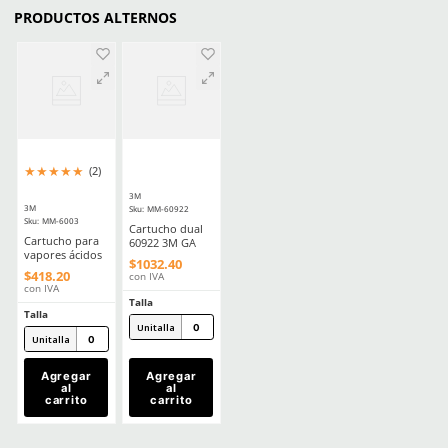
n
★
★
★
★
☆
★
★
★
★
★
(
7
)
(
5
)
3M
3M
Sku
:
MM-6200
Sku
:
MM-6800
Respirador reutilizable media cara
Respirador cara comple
3M 6200 talla mediana
reutilizable 3M 6800 do
mediano
$
400
.
20
$
4872
.
00
con IVA
con IVA
Talla
Talla