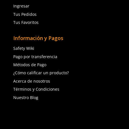
$
278
.
40
con IVA
con IVA
Talla
Talla
Unitalla
Unitalla
Agregar al carrito
Agregar al ca
(81) 1538 6505
(81) 4858 5199