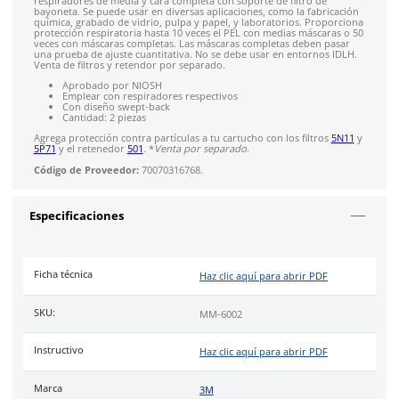
4.9
79
reseñas
SOBRE EL PRODUCTO
Descripción
El
cartucho 3M
ofrece
protección respiratoria contra selec
ácidos
. Aprobado por NIOSH para concentraciones específica
cloro, cloruro de hidrógeno y dióxido de azufre. Compatible
respiradores de media y cara completa con soporte de filtro 
bayoneta. Se puede usar en diversas aplicaciones, como la fa
química, grabado de vidrio, pulpa y papel, y laboratorios. P
protección respiratoria hasta 10 veces el PEL con medias más
veces con máscaras completas. Las máscaras completas debe
una prueba de ajuste cuantitativa. No se debe usar en entorn
Venta de filtros y retendor por separado.
Aprobado por NIOSH
Emplear con respiradores respectivos
Con diseño swept-back
Cantidad: 2 piezas
Agrega protección contra partículas a tu cartucho con los filt
5P71
y el retenedor
501
. *
Venta por separado
.