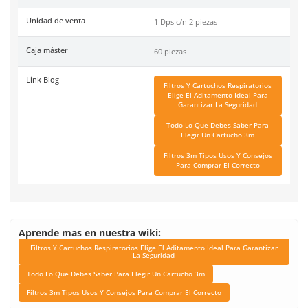
Código de Proveedor:
70070316768.
Especificaciones
Ficha técnica
Haz clic aquí para abrir P
SKU:
MM-6002
Instructivo
Haz clic aquí para abrir P
Marca
3M
Unidad de venta
1 Dps c/n 2 piezas
Caja máster
60 piezas