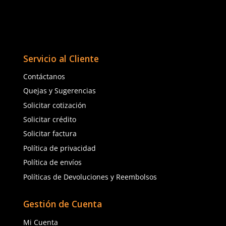
TAMBIÉN VISTOS
Nuevo
★
★
★
★
★
(
1
)
3M
Dermacare
Sku
:
MM-D9093B
Sku
:
HY-6006
Filtro de carcasa dura
Cartuchos HY-6006 DermaCare
P100 Secure Click 2 pzs
Contra Gases y Vapores Múltiples
$
290
.
00