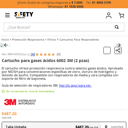
81 485
¡Envío Gratis en compras mayores a
$ 7,000!
81 1538 6505
¿Que Buscas?
TÉRMINOS MÁ
Protección Respiratoria
Filtros Y Cartuchos Para Respiradores
BUSCADOS
1
.
casco
★
★
★
★
★
Marca:
3M
(
1
)
Sku
:
MM-6002
2
.
botas
Cartucho para gases ácidos 6002 3M (2 pzas)
3
.
chalecos
El cartucho ofrece protección respiratoria contra selectos gases ác
por NIOSH para concentraciones específicas de cloro, cloruro de h
4
.
guante
dióxido de azufre. Compatible con respiradores de media y cara c
soporte de filtro de bayoneta.
5
.
lentes
Guía de selección de respiradores 3M:
Haz clic aquí para ver.
6
.
guantes
En inventario, envío inmediato
7
.
overol