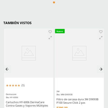
M
M
Agregar al carrito
Agregar al ca
PRODUCTOS ALTERNOS
★
★
★
★
★
(
2
)