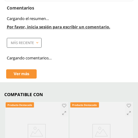
Link Blog
Filtros Y Cartuchos Respi
Elige El Aditamento Ide
Garantizar La Segur
Todo Lo Que Debes Sab
Elegir Un Cartucho
Filtros 3m Tipos Usos Y 
Para Comprar El Corr
Aprende mas en nuestra wiki:
Filtros Y Cartuchos Respiratorios Elige El Aditamento Ideal Para 
La Seguridad
Todo Lo Que Debes Saber Para Elegir Un Cartucho 3m
Filtros 3m Tipos Usos Y Consejos Para Comprar El Correcto