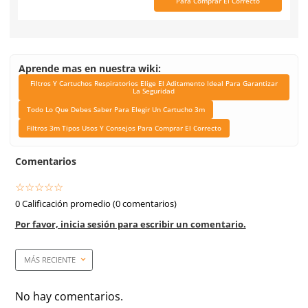
Industrias
Acero, Vidrio, Farmacéuti
Minería, Soldadura, Alime
Química, Petroquímica,
Agroquímica.
Recomendaciones
No utilizar en áreas cerra
espacios confinados.
Tallas
Unitalla
Unidad de venta
2 piezas
Caja máster
60 piezas
Certificaciones
Aprobación NIOSH.
Link Blog
Filtros Y Cartuchos Respi
Elige El Aditamento Ide