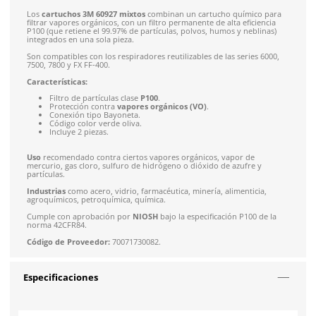
Costo de envío fijo nacional de $150
*Aplican restricci
Solicitar cotización
4.9
79
reseñas
SOBRE EL PRODUCTO
Descripción
Los
cartuchos 3M 60927 mixtos
combinan un cartucho quími
filtrar vapores orgánicos, con un filtro permanente de alta efi
P100 (que retiene el 99.97% de partículas, polvos, humos y ne
integrados en una sola pieza.
Son compatibles con los respiradores reutilizables de las seri
7500, 7800 y FX FF-400
.
Características:
Filtro de partículas clase
P100
.
Protección contra
vapores orgánicos (VO)
.
Conexión tipo Bayoneta.
Código color verde oliva.