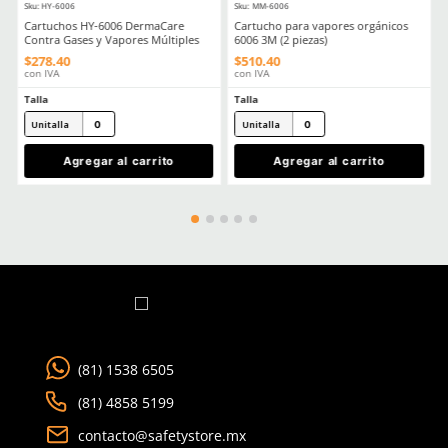
☆
☆
☆
☆
☆
0 Calificación promedio
(0 comentarios)
Por favor, inicia sesión para escribir un comentario.
MÁS RECIENTE
No hay comentarios.
Ver más
TAMBIÉN VISTOS