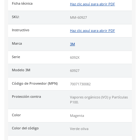
Incluye 2 piezas.
Uso
recomendado contra ciertos
vapores orgánicos, vapor d
mercurio, gas cloro, sulfuro de hidrógeno o dióxido de azufr
partículas.
Industrias
como
acero, vidrio, farmacéutica, minería, alimenti
agroquímicos, petroquímica, química.
Cumple con aprobación por
NIOSH
bajo la especificación P10
norma 42CFR84.
Código de Proveedor:
70071730082.
Especificaciones
Ficha técnica
Haz clic aquí para abrir P
SKU:
MM-60927