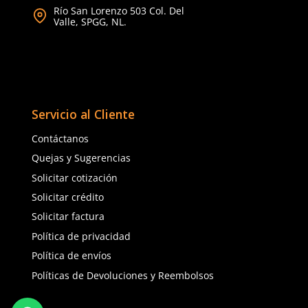
★
★
★
★
★
★
★
★
★
★
(
1
)
(
2
)
Dermacare
3M
Sku
:
HY-6006
Sku
:
MM-6006
Cartuchos HY-6006 DermaCare
Cartucho para vapores 
Contra Gases y Vapores Múltiples
6006 3M (2 piezas)
$
278
.
40
$
510
.
40
con IVA
con IVA