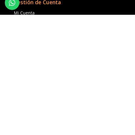
Talla
Talla
Unitalla
Unitalla
Agregar al carrito
Agregar al ca
(81) 1538 6505
(81) 4858 5199
contacto@safetystore.mx