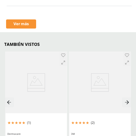
Garantizar La Segur
Todo Lo Que Debes Sab
Elegir Un Cartucho
Filtros 3m Tipos Usos Y 
Para Comprar El Corr
Aprende mas en nuestra wiki:
Filtros Y Cartuchos Respiratorios Elige El Aditamento Ideal Para 
La Seguridad
Todo Lo Que Debes Saber Para Elegir Un Cartucho 3m
Filtros 3m Tipos Usos Y Consejos Para Comprar El Correcto
Comentarios