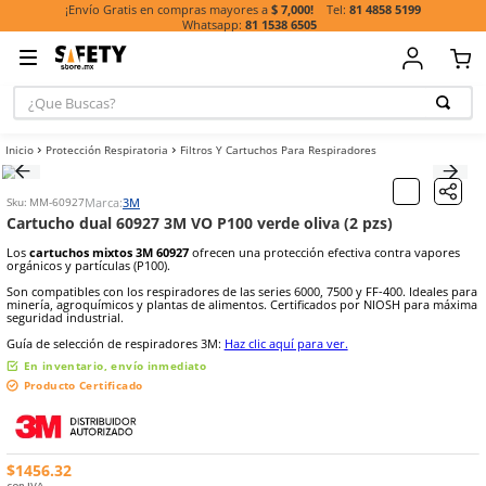
81 485
¡Envío Gratis en compras mayores a
$ 7,000!
81 1538 6505
¿Que Buscas?
TÉRMINOS MÁ
Protección Respiratoria
Filtros Y Cartuchos Para Respiradores
BUSCADOS
1
.
casco
Marca:
3M
Sku
:
MM-60927
2
.
botas
Cartucho dual 60927 3M VO P100 verde oliva (2 pzs
3
.
chalecos
Los
cartuchos mixtos 3M 60927
ofrecen una protección efectiva co
orgánicos y partículas (P100).
4
.
guante
Son compatibles con los respiradores de las series 6000, 7500 y FF-4
minería, agroquímicos y plantas de alimentos. Certificados por NI
5
.
guantes
seguridad industrial.
6
.
overol
Guía de selección de respiradores 3M:
Haz clic aquí para ver.
En inventario, envío inmediato
7
.
lentes
Producto Certificado