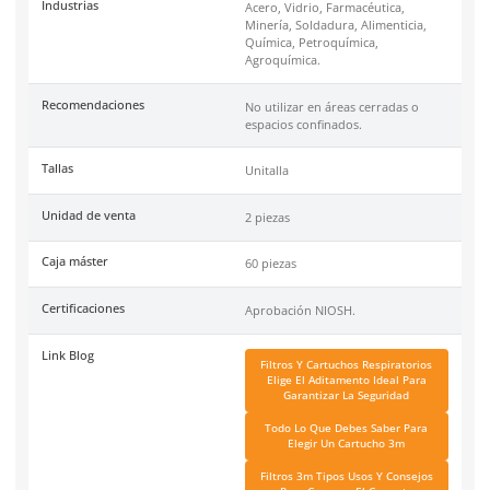
Instructivo
Haz clic aquí para abrir P
Marca
3M
Serie
6092X
Modelo 3M
60927
Código de Proveedor (MPN)
70071730082
Protección contra
Vapores orgánicos (VO) y 
P100.
Color
Magenta
Color del código
Verde oliva