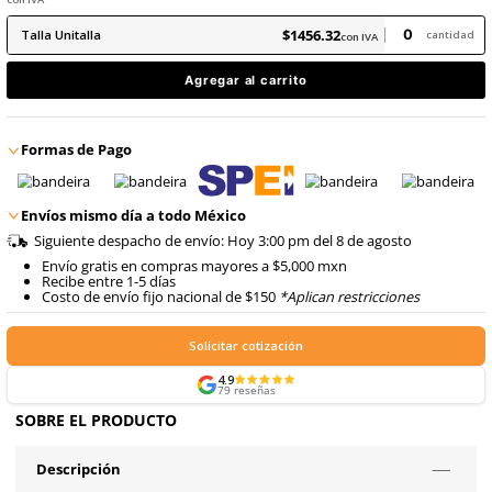
8
.
arnes
9
.
cascos
$
1456
.
32
con IVA
$
1456
.
32
Talla
Unitalla
con IVA
Agregar al carrito
Formas de Pago
Envíos mismo día a todo México
Siguiente despacho de envío: Hoy 3:00 pm del 8 de ago
Envío gratis en compras mayores a $5,000 mxn
Recibe entre 1-5 días