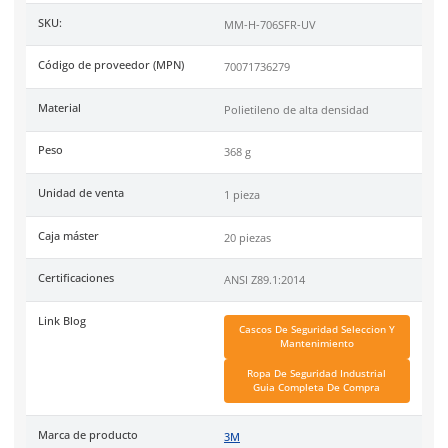
E, y CSA Z94.1, y puede ser usado en ambos sentidos.
Sensor UVicator
Con suspensión cuatro puntos
Ligero y cómodo
Con almohadilla
Con ranuras
Unidad de venta: 1 pieza
Código de Proveedor:
70071736279.
Especificaciones
Ficha técnica
Haz clic aquí para abrir P
SKU:
MM-H-706SFR-UV
Código de proveedor (MPN)
70071736279