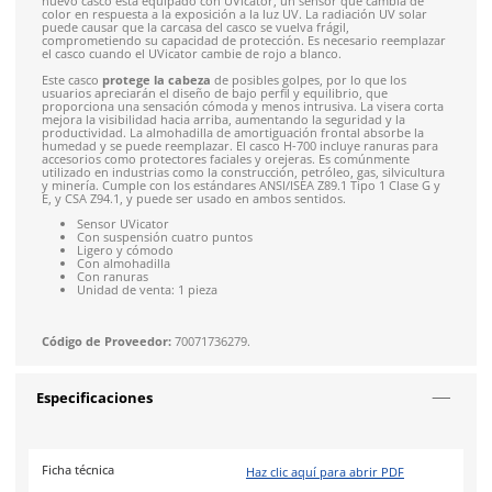
4.9
79
reseñas
SOBRE EL PRODUCTO
Descripción
El
casco de seguridad naranja 3M H-706SFR-UV
pertenece a 
línea
SecureFit™ H-700
, que incorpora la comodidad innova
3M™
mientras conserva los estilos de ala frontal y ala comple
tradicionales, que son populares entre muchos usuarios. Ade
nuevo casco está equipado con UVicator, un sensor que camb
color en respuesta a la exposición a la luz UV. La radiación UV
puede causar que la carcasa del casco se vuelva frágil,
comprometiendo su capacidad de protección. Es necesario r
el casco cuando el UVicator cambie de rojo a blanco.
Este casco
protege la cabeza
de posibles golpes, por lo que 
usuarios apreciarán el diseño de bajo perfil y equilibrio, que
proporciona una sensación cómoda y menos intrusiva. La vis
mejora la visibilidad hacia arriba, aumentando la seguridad y 
productividad. La almohadilla de amortiguación frontal abso
humedad y se puede reemplazar. El casco H-700 incluye ranu
accesorios como protectores faciales y orejeras. Es comúnme
utilizado en industrias como la construcción, petróleo, gas, si
y minería. Cumple con los estándares ANSI/ISEA Z89.1 Tipo 1 