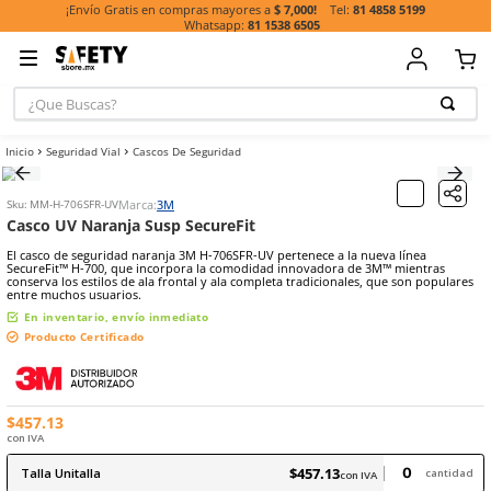
81 485
¡Envío Gratis en compras mayores a
$ 7,000!
81 1538 6505
¿Que Buscas?
TÉRMINOS MÁ
Seguridad Vial
Cascos De Seguridad
BUSCADOS
1
.
casco
Marca:
3M
Sku
:
MM-H-706SFR-UV
2
.
botas
Casco UV Naranja Susp SecureFit
3
.
chalecos
El casco de seguridad naranja 3M H-706SFR-UV pertenece a la nueva
SecureFit™ H-700, que incorpora la comodidad innovadora de 3M™
4
.
guante
conserva los estilos de ala frontal y ala completa tradicionales, qu
entre muchos usuarios.
5
.
lentes
En inventario, envío inmediato
Producto Certificado
6
.
guantes
7
.
overol