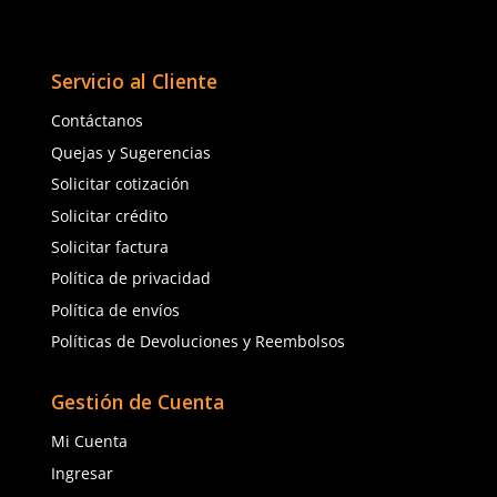
o
MSA
3M
Sku
:
MSA-10156499
Sku
:
MM-82502
Suspensión De Remplazo One-
Cabezal H18 3M de mon
Touch Cascos V-Gard MSA
cascos duros
$
119
.
57
$
575
.
86
15 %
$
101
.
64
con IVA
con IVA
Talla
Talla
Unitalla
Unitalla
Agregar al carrito
Agregar al ca