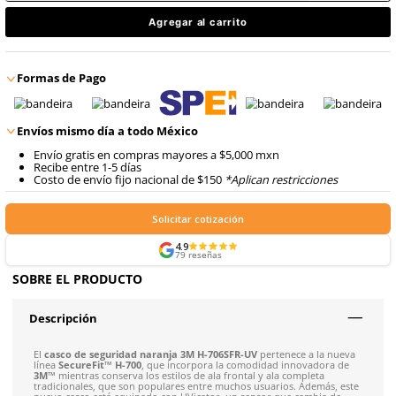
8
.
arnes
$
457
.
13
10
.
cascos
con IVA
$
457
.
13
Talla
Unitalla
con IVA
Agregar al carrito
Formas de Pago
Envíos mismo día a todo México
Envío gratis en compras mayores a $5,000 mxn
Recibe entre 1-5 días
Costo de envío fijo nacional de $150
*Aplican restricci
Solicitar cotización