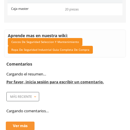
Material
Polietileno de alta densi
Peso
368 g
Unidad de venta
1 pieza
Caja máster
20 piezas
Certificaciones
ANSI Z89.1:2014
Link Blog
Cascos De Seguridad Sel
Mantenimiento
Ropa De Seguridad Indu
Guia Completa De Co
Marca de producto
3M