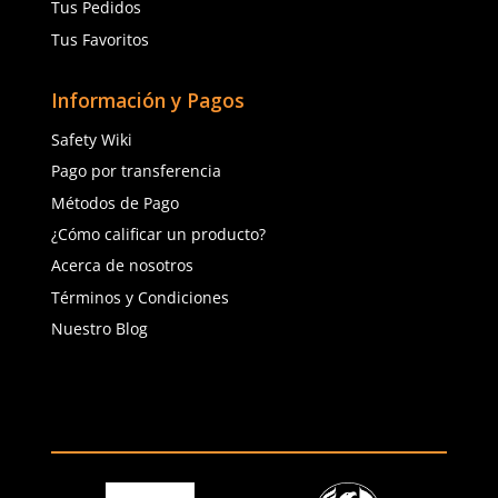
(81) 1538 6505
(81) 4858 5199
contacto@safetystore.mx
Río San Lorenzo 503 Col. Del
Valle, SPGG, NL.
Servicio al Cliente