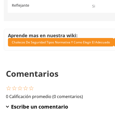
Reflejante
Si
Aprende mas en nuestra wiki:
Chalecos De Seguridad Tipos Normativa Y Como Elegir El Adecuado
Comentarios
☆
☆
☆
☆
☆
0 Calificación promedio
(0 comentarios)
Escribe un comentario