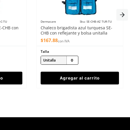
-C-TU
Dermacare
Sku
:
SE-CHB-AZ TUR-TU
SE-CHB con
Chaleco brigadista azul turquesa SE-
CHB con reflejante y bolsa unitalla
$
167
.
88
con IVA
Talla
Unitalla
to
Agregar al carrito