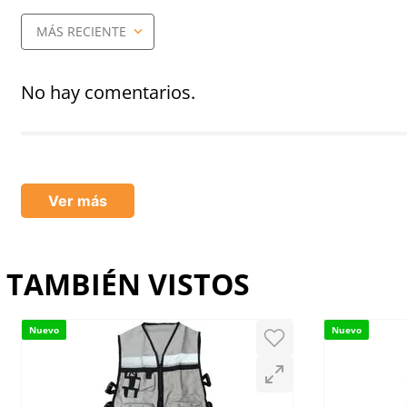
MÁS RECIENTE
Agregar comentario
Título
No hay comentarios.
Califica el producto de 1 a 5 estrellas
★
★
★
★
★
Ver más
Tu nombre
TAMBIÉN VISTOS
Dirección de email
Nuevo
Nuevo
Escribe un comentario