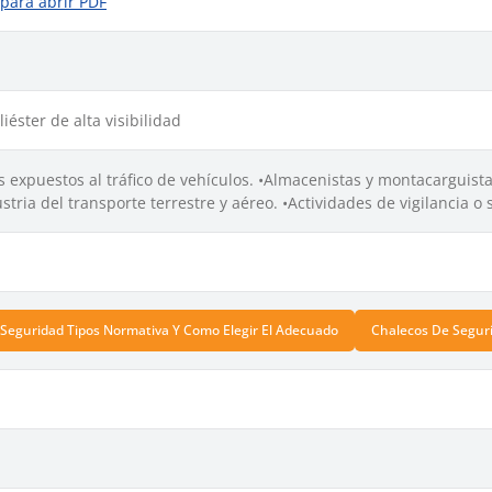
 para abrir PDF
iéster de alta visibilidad
 expuestos al tráfico de vehículos. •Almacenistas y montacarguista
stria del transporte terrestre y aéreo. •Actividades de vigilancia o 
Seguridad Tipos Normativa Y Como Elegir El Adecuado
Chalecos De Seguri