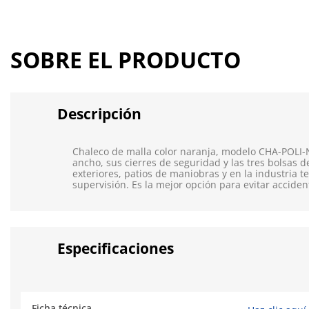
SOBRE EL PRODUCTO
Descripción
Chaleco de malla color naranja, modelo CHA-POLI-N,
ancho, sus cierres de seguridad y las tres bolsas d
exteriores, patios de maniobras y en la industria t
supervisión. Es la mejor opción para evitar acciden
Especificaciones
Ficha técnica