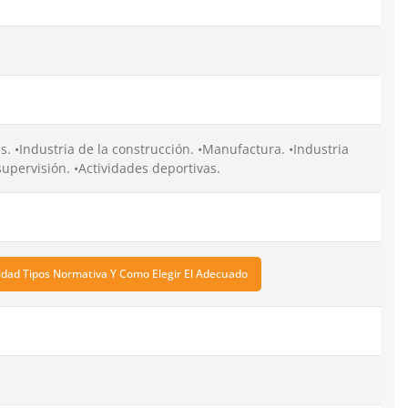
s. •Industria de la construcción. •Manufactura. •Industria
supervisión. •Actividades deportivas.
dad Tipos Normativa Y Como Elegir El Adecuado