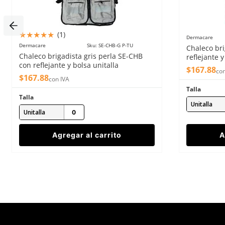
★
★
★
★
★
(
1
)
Dermacare
Dermacare
Sku
:
SE-CHB-G P-TU
Chaleco bri
Enviar comentario
Chaleco brigadista gris perla SE-CHB
reflejante y
con reflejante y bolsa unitalla
$
167
.
88
con
$
167
.
88
con IVA
Talla
Talla
Unitalla
Unitalla
Agregar al carrito
A