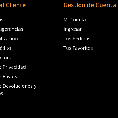
al Cliente
Gestión de Cuenta
os
Mi Cuenta
ugerencias
Ingresar
otización
Tus Pedidos
rédito
Tus Favoritos
actura
e Privacidad
e Envíos
de Devoluciones y
os