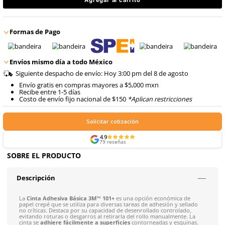
8
.
arnes
Precio antes:
$
55
.
82
10
.
cascos
$
44
.
66
Talla
Unitalla
con IVA
Agregar al carrito
Formas de Pago
Envíos mismo día a todo México
Siguiente despacho de envío: Hoy 3:00 pm del 8 de ago
Envío gratis en compras mayores a $5,000 mxn
Recibe entre 1-5 días
Costo de envío fijo nacional de $150
*Aplican restricci
Solicitar cotización