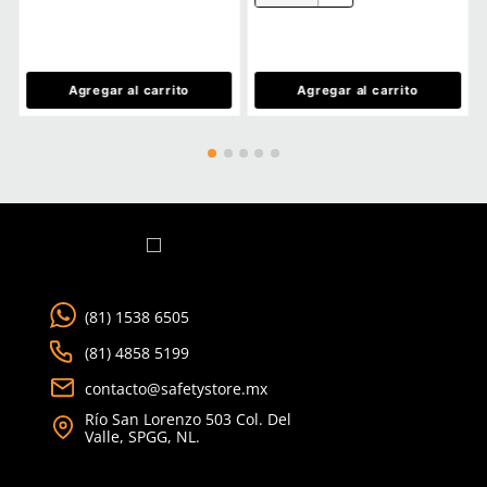
Enviado
2 años atrás
por
Gonzalo
★
★
★
★
★
Su atención es rápida
Buena marca a buen precio
Enviado
2 años atrás
por
Gabriel
Ver más
1 - 3
d
Lo compraba en un lugar más caro
TAMBIÉN VISTOS
20% OFF