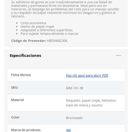
4.9
79
reseñas
SOBRE EL PRODUCTO
Descripción
La
Cinta Adhesiva Básica 3M™ 101+
es una opción económic
papel crepé que se utiliza para diversas tareas de adhesión y 
no críticas. Destaca por su capacidad de desenrollado contro
evitando roturas o desgarros al retirarla del rollo manualmen
cinta se
adhiere fácilmente a superficies
contorneadas y es
Su adhesivo de goma se une instantáneamente a una varieda
materiales y permanece firme sin levantarse. Ideal para uso e
interiores, se despega sin problemas del rollo para un manejo
y su respaldo de papel resistente minimiza los desgarros y go
retirarlo.
Cinta económica
Hecho de papel crepé
Adaptable a diferentes superficies
Para sujetar temporalmente o marcar
Código de Proveedor:
HB004682306.