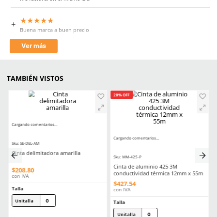
Comentarios
★
★
★
★
★
5 Calificación promedio
(3 comentarios)
Por favor, inicia sesión para escribir un comentario.
MÁS RECIENTE
★
★
★
★
★
Buen producto
Enviado
2 años atrás
por
Daniela
★
★
★
★
★
Recomiendo este producto, es muy útil para sellar
Me facturaron el mismo día