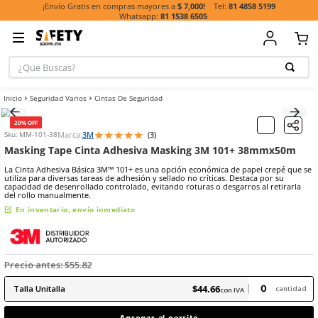
81 485
¡Envío Gratis en compras mayores a
$ 7,000!
81 1538 6505
¿Que Buscas?
TÉRMINOS MÁ
Seguridad Varios
Cintas De Seguridad
BUSCADOS
1
.
casco
20% OFF
★
★
★
★
★
Marca:
3M
(
3
)
Sku
:
MM-101-38
2
.
botas
Masking Tape Cinta Adhesiva Masking 3M 101+ 
3
.
chalecos
La Cinta Adhesiva Básica 3M™ 101+ es una opción económica de pap
utiliza para diversas tareas de adhesión y sellado no críticas. Desta
4
.
guante
capacidad de desenrollado controlado, evitando roturas o desgarros
del rollo manualmente.
5
.
lentes
En inventario, envío inmediato
6
.
guantes
7
.
overol