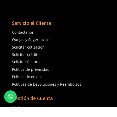
★
★
★
★
★
(
3
)
3M
Dermacare
Sku
:
MM-425-P
Sku
:
SE-DEL-AM
Cinta de aluminio 425 
Cinta delimitadora amarilla
conductividad térmica
$
534
.
42
$
208
.
80
$
427
.
54
con IVA
con IVA
Talla
Talla
Unitalla
Unitalla
Agregar al carrito
Agregar al ca