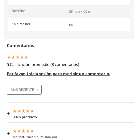
Especificaciones
Ficha técnica
Haz clic aquí para abrir P
SKU:
MM-101-38
Material
Respaldo: papel crepe, Ad
base de resina y caucho
Color
Bronceado
Marca de producto
3M
Medidas
38 mm x 50 m
Caja master
no