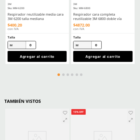
★
★
★
★
★
Buena calidad
Enviado
6 meses atrás
por
Denisse Macías
★
★
★
★
★
La calidad es buena y es muy fácil hacer la compra en lín
Compré en línea sin necesidad de hablar con nadie, felicidad
Enviado
3 años atrás
por
Juliana Mont
★
★
★
★
★
Todo fluyó bastante bien, la guía de rastreo la recibí po
y correo.
Lo compraba mas caro, lo recomiendo es original
Enviado
3 años atrás
por
Lic Rodrigo Cantú
Ver más
1 - 3
d
COMPATIBLE CON
Producto Destacado
Producto Destacado