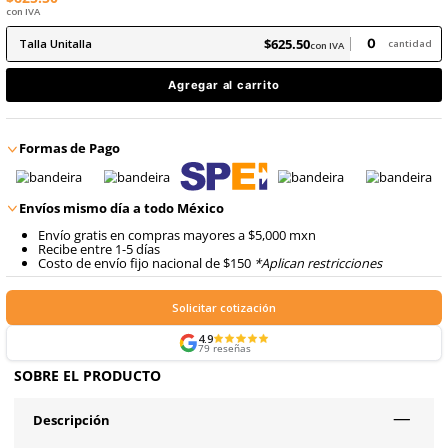
8
.
arnes
En inventario, envío inmediato
9
.
cascos
$
625
.
50
con IVA
$
625
.
50
Talla
Unitalla
con IVA
Agregar al carrito
Formas de Pago
Envíos mismo día a todo México
Envío gratis en compras mayores a $5,000 mxn
Recibe entre 1-5 días
Costo de envío fijo nacional de $150
*Aplican restricci