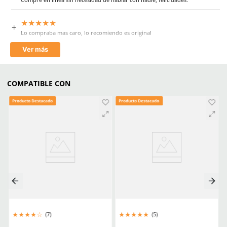
Aprende mas en nuestra wiki:
Filtros Y Cartuchos Respiratorios Elige El Aditamento Ideal Para 
La Seguridad
Todo Lo Que Debes Saber Para Elegir Un Cartucho 3m
Filtros 3m Tipos Usos Y Consejos Para Comprar El Correcto
Comentarios
★
★
★
★
★
5 Calificación promedio
(3 comentarios)
Por favor, inicia sesión para escribir un comentario.
MÁS RECIENTE