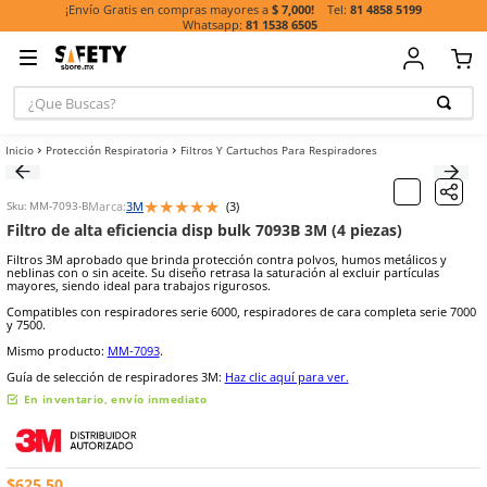
81 485
¡Envío Gratis en compras mayores a
$ 7,000!
81 1538 6505
¿Que Buscas?
TÉRMINOS MÁ
Protección Respiratoria
Filtros Y Cartuchos Para Respiradores
BUSCADOS
1
.
casco
★
★
★
★
★
Marca:
3M
(
3
)
Sku
:
MM-7093-B
2
.
botas
Filtro de alta eficiencia disp bulk 7093B 3M (4 pieza
3
.
chalecos
Filtros 3M aprobado que brinda protección contra polvos, humos m
neblinas con o sin aceite. Su diseño retrasa la saturación al excluir 
4
.
guante
mayores, siendo ideal para trabajos rigurosos.
5
.
guantes
Compatibles con respiradores serie 6000, respiradores de cara comp
y 7500.
6
.
overol
Mismo producto:
MM-7093
.
7
.
lentes
Guía de selección de respiradores 3M:
Haz clic aquí para ver.