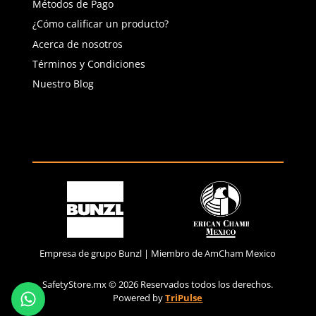
(81) 1538 6505
(81) 4858 5199
contacto@safetystore.mx
Río San Lorenzo 503 Col. Del
Valle, SPGG, NL.
Servicio al Cliente