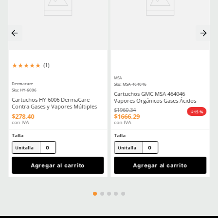
★
★
★
★
☆
★
★
★
★
★
(
7
)
(
5
)
3M
3M
Sku
:
MM-6200
Sku
:
MM-6800
Respirador reutilizable media cara
Respirador cara comple
3M 6200 talla mediana
reutilizable 3M 6800 do
mediano
$
400
.
20
$
4872
.
00
con IVA
con IVA
Talla
Talla
M
M