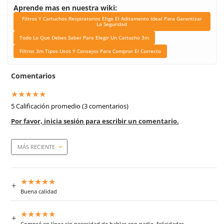
Marca
3M
Unidad de venta
1 Dps c/n 4 piezas
Caja máster
144 piezas
Link Blog
Filtros Y Cartuchos Respi
Elige El Aditamento Ide
Garantizar La Segur
Todo Lo Que Debes Sab
Elegir Un Cartucho
Filtros 3m Tipos Usos Y 
Para Comprar El Corr