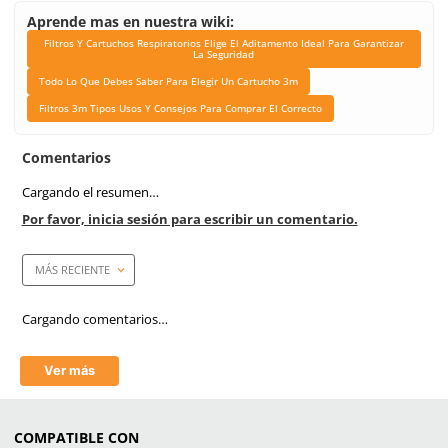
Marca
3M
Unidad de venta
1 Dps c/n 4 piezas
Caja máster
60 piezas
Link Blog
Filtros Y Cartuchos Respi
Elige El Aditamento Ide
Garantizar La Segur
Todo Lo Que Debes Sab
Elegir Un Cartucho
Filtros 3m Tipos Usos Y 
Para Comprar El Corr