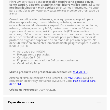
Solicitar cotización
4.9
79
reseñas
SOBRE EL PRODUCTO
Descripción
Filtro 3M
certificado para
protección respiratoria contra po
como carbón, algodón, aluminio, trigo, hierro y sílice libre
neblinas líquidas con o sin aceites
en entornos industriales.
para atmósferas con vapores y gases tóxicos o polvo de cho
arena.
Cuando se utiliza adecuadamente, este equipo es apropiado 
diversas aplicaciones, como soldadura, voladura, corte con
oxiacetileno, vertido de metal y exposición a sustancias com
asbesto, cadmio, arsénico y MDA, hasta concentraciones 10 v
superiores al límite de exposición permisible (PEL) con media
máscaras, o 50 veces con máscaras completas. Las máscaras 
deben ser evaluadas cuantitativamente para garantizar un fa
protección asignado superior a 10 en modo de presión negat
debe utilizarse en ambientes inmediatamente peligrosos para 