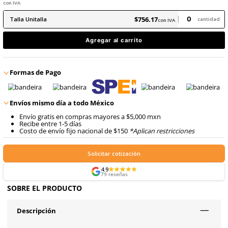
En inventario, envío inmediato
8
.
arnes
10
.
cascos
$
756
.
17
con IVA
$
756
.
17
Talla
Unitalla
con IVA
Agregar al carrito
Formas de Pago
Envíos mismo día a todo México
Envío gratis en compras mayores a $5,000 mxn
Recibe entre 1-5 días
Costo de envío fijo nacional de $150
*Aplican restricci