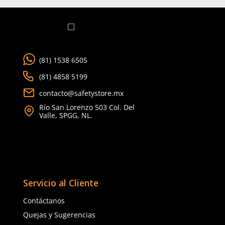
Ver más
COMPATIBLE CON
Cargando comentarios…
Cargando comentarios…
Sku
:
MM-6200
Sku
:
MM-6800
Respirador reutilizable media cara
Respirador cara comple
3M 6200 talla mediana
reutilizable 3M 6800 do
mediano
$
400
.
20
$
4872
.
00
con IVA
con IVA
Talla
Talla
M
M