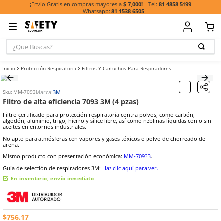
81 485
¡Envío Gratis en compras mayores a
$ 7,000!
81 1538 6505
¿Que Buscas?
TÉRMINOS MÁ
Protección Respiratoria
Filtros Y Cartuchos Para Respiradores
BUSCADOS
1
.
casco
Marca:
3M
Sku
:
MM-7093
2
.
botas
Filtro de alta eficiencia 7093 3M (4 pzas)
3
.
chalecos
Filtro certificado para protección respiratoria contra polvos, como 
algodón, aluminio, trigo, hierro y sílice libre, así como neblinas líqu
4
.
guante
aceites en entornos industriales.
No apto para atmósferas con vapores y gases tóxicos o polvo de c
5
.
lentes
arena.
6
.
guantes
Mismo producto con presentación económica:
MM-7093B
.
7
.
overol
Guía de selección de respiradores 3M:
Haz clic aquí para ver.