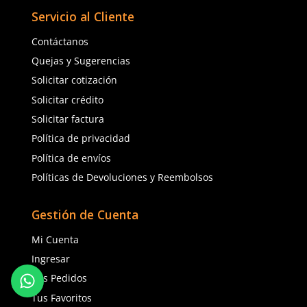
Cargando comentarios…
Cargando comentarios…
Dermacare
Sku
:
FE-4816-3
Sku
:
AL048-CL
Faja Lumbar Elástica con Triple
Lente de Seguridad para
Ajuste Unisex
Claro
$
130
.
88
$
42
.
50
con IVA
con IVA
Talla
Talla
CH
M
G
EG
2EG