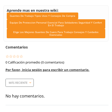
Equipo De Proteccion P
Esencial Para Soldad
Seguridad Y Confort En El
Elige Los Mejores Guan
Cuero Para Trabajo Con
Cuidados Esencial
Tipo de carnaza
Res
Material en hilos (Costura)
Sintético
Costura
Sintético
Material en puño
Flor de piel de res
Longitud
25 cm
Material en palma
Flor de piel de res