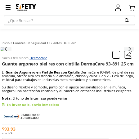
81 485
¡Envío Gratis en compras mayores a
$ 7,000!
81 1538 6505
¿Que Buscas?
TÉRMINOS MÁ
BUSCADOS
Guantes De Seguridad
Guantes De Cuero
1
.
casco
2
.
botas
Marca:
Dermacare
Sku
:
93-891
3
.
chalecos
Guante argonero piel res con cintilla DermaCare 9
4
.
guante
El
Guante Argonero en Piel de Res con Cintilla
DermaCare 93-891, 
amarilla, ofrece alta resistencia a la abrasión, chispa y calor. Con 25
5
.
guantes
es ideal para trabajos en industrias metalmecánicas y automotrices.
Su diseño flexible y cómodo, junto con el ajuste personalizado en l
6
.
overol
asegura una protección confiable y duradera en entornos industrial
7
.
lentes
Nota:
El tono de la carnaza puede variar.
8
.
arnes
En inventario, envío inmediato