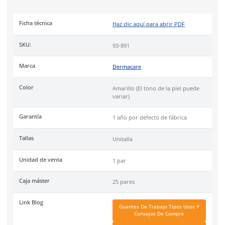
mientras protege eficazmente.
Industrias
metalmecánica, forestal, automotriz, inyección de p
pailería y mantenimiento general.
Uso
recomendado para trabajos de corte, soldadura, electric
manejo de herramientas, proporcionando protección eficaz c
riesgos laborales y comodidad durante el uso prolongado.
Nota:
El tono de la piel puede variar ligeramente. Imágenes
ilustrativas.
DermaCare
es una marca de EPP (Equipo de protección perso
de 30 años en el mercado mexicano. Se ha posicionado dentr
top 3 marcas en su tipo por manejar productos de calidad, cer
y con garantía.
Especificaciones
Ficha técnica
Haz clic aquí para abrir P
SKU: