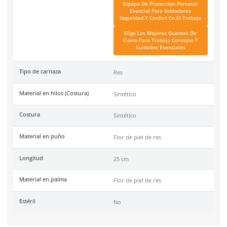
93-891
Marca
Dermacare
Color
Amarillo (El tono de la pi
variar)
Garantía
1 año por defecto de fábr
Tallas
Unitalla
Unidad de venta
1 par
Caja máster
25 pares
Link Blog
Guantes De Trabajo Tipo
Consejos De Comp