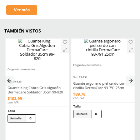
Estéril
No
Aprende mas en nuestra wiki:
Guantes De Trabajo Tipos Usos Y Consejos De Compra
Equipo De Proteccion Personal Esencial Para Soldadores Segurida
En El Trabajo
Elige Los Mejores Guantes De Cuero Para Trabajo Consejos Y 
Esenciales
Comentarios
☆
☆
☆
☆
☆
0 Calificación promedio
(0 comentarios)