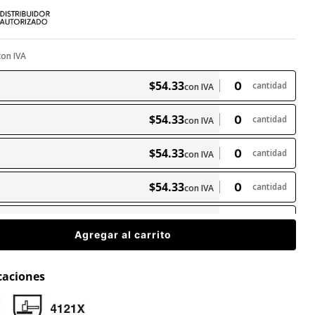
con IVA
$
54
.
33
cantidad
con IVA
$
54
.
33
cantidad
con IVA
$
54
.
33
cantidad
con IVA
$
54
.
33
cantidad
con IVA
$
54
.
33
0
cantidad
con IVA
Agregar al carrito
icaciones