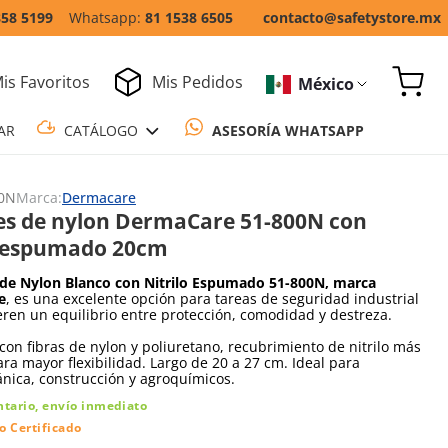
858 5199
81 1538 6505
contacto@safetystore.mx
is Favoritos
Mis Pedidos
México
COTIZAR
CATÁLOGO
ASESORÍA WH
0N
Marca:
Dermacare
s de nylon DermaCare 51-800N con
o espumado 20cm
de Nylon Blanco con Nitrilo Espumado 51-800N, marca
e
, es una excelente opción para tareas de seguridad industrial
ren un equilibrio entre protección, comodidad y destreza.
con fibras de nylon y poliuretano, recubrimiento de nitrilo más
ra mayor flexibilidad. Largo de 20 a 27 cm. Ideal para
nica, construcción y agroquímicos.
ntario, envío inmediato
o Certificado