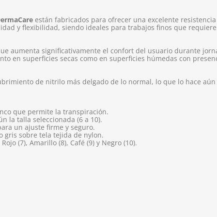
 DermaCare
están fabricados para ofrecer una excelente resistenci
ad y flexibilidad, siendo ideales para trabajos finos que requieren
 que aumenta significativamente el confort del usuario durante jor
anto en superficies secas como en superficies húmedas con presen
ubrimiento de nitrilo más delgado de lo normal, lo que lo hace aún
anco que permite la transpiración.
la talla seleccionada (6 a 10).
ara un ajuste firme y seguro.
gris sobre tela tejida de nylon.
Rojo (7), Amarillo (8), Café (9) y Negro (10).