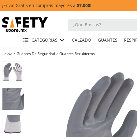
¡Envío Gratis en compras mayores a
$7,000!
¿Que Buscas?
TÉRMINOS MÁS BUSCADOS
CATEGORÍAS
CALZADO
GUANTES
1
.
casco
Guantes De Seguridad
Guantes Recubiertos
2
.
guante
3
.
botas
4
.
chalecos
5
.
lentes
6
.
overol
7
.
guantes
9
.
arnes
10
.
cascos