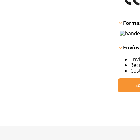
Formas
Envíos
Env
Reci
Cost
So