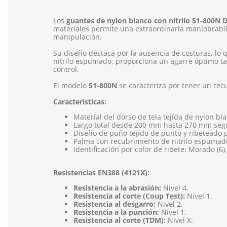
Los
guantes de nylon blanco con nitrilo 51-800N
materiales permite una extraordinaria maniobrabilid
manipulación.
Su diseño destaca por la ausencia de costuras, lo
nitrilo espumado, proporciona un agarre óptimo t
control.
El modelo
51-800N
se caracteriza por tener un rec
Características:
Material del dorso de tela tejida de nylon bl
Largo total desde 200 mm hasta 270 mm según 
Diseño de puño tejido de punto y ribeteado p
Palma con recubrimiento de nitrilo espumado 
Identificación por color de ribete: Morado (6), 
Resistencias EN388 (4121X):
Resistencia a la abrasión:
Nivel 4.
Resistencia al corte (Coup Test):
Nivel 1.
Resistencia al desgarro:
Nivel 2.
Resistencia a la punción:
Nivel 1.
Resistencia al corte (TDM):
Nivel X.