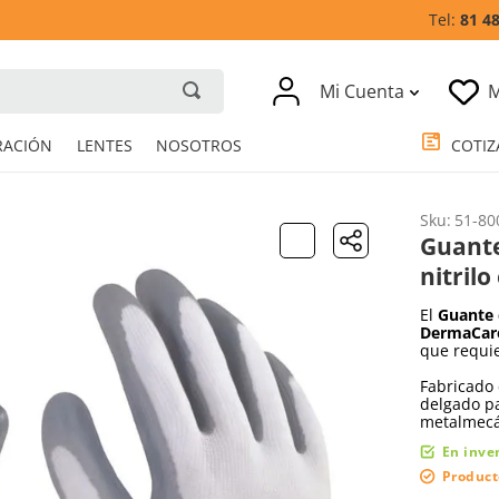
81 4
Mi Cuenta
M
RESPIRACIÓN
LENTES
NOSOTROS
Sku
:
51-80
Guante
nitril
El
Guante 
DermaCar
que requie
Fabricado 
delgado pa
metalmecá
En inve
Product