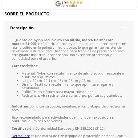
Envíos mismo día a todo México
Siguiente despacho de envío: Hoy 3:00 pm del 8 de ago
Envío gratis en compras mayores a $5,000 mxn
Recibe entre 1-5 días
Costo de envío fijo nacional de $150
*Aplican restricci
Solicitar cotización
4.9
79
reseñas
SOBRE EL PRODUCTO
Descripción
El
guante de nylon recubierto con nitrilo, marca DermaCa
modelo 51-905
, está fabricado con nylon de alta calidad recu
nitrilo sólido en la palma y medio dorso, lo que garantiza resi
flexibilidad y durabilidad. Diseñado para trabajos de precisió
este guante industrial proporciona una excelente protección 