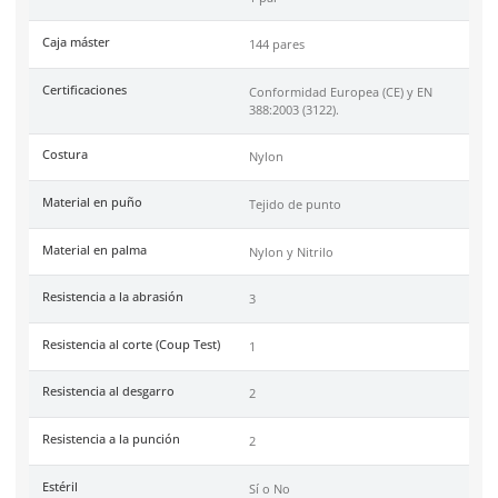
Ficha técnica
Haz clic aquí para abrir P
SKU:
51-905
Marca
Dermacare
Material
Nylon
Color
Negro
Industrias
Construcción, Metalmecán
Tallas
6, 7, 8, 9 y 10
Unidad de venta
1 par