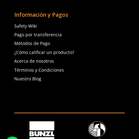
(81) 1538 6505
(81) 4858 5199
contacto@safetystore.mx
Río San Lorenzo 503 Col. Del
Valle, SPGG, NL.