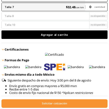
8
.
arnes
$
32
.
48
9
.
cascos
con IVA
$
32
.
48
Talla
6
con IVA
$
32
.
48
Talla
7
con IVA
Talla
8
Talla
10
Agregar al carrito
Certificaciones
Formas de Pago