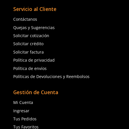
Guantes de nylon DermaCare 51-
★
★
★
★
★
(
4
)
600 poliuretano negro
$
22
.
63
con IVA
SUK
Sku
:
SUK-811
Talla
Guantes de nylon negr
con nitrilo sólido negr
5
6
$
19
.
12
con IVA
7
8
Talla
9
10
6
7
8
9
10
Agregar al carrito
Agregar al ca