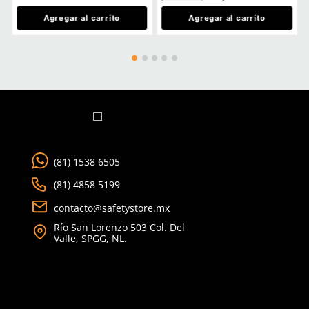
Cargando comentarios…
Ver más
TAMBIÉN VISTOS
Producto Destacado
★
★
★
★
★
(
7
)
Dermacare
Sku
:
51-600