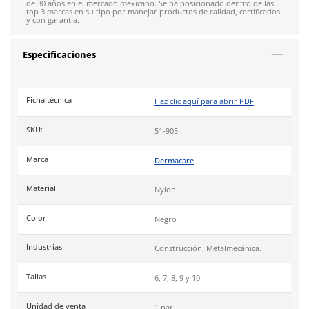
comodidad para el usuario.
Características:
Material: Nylon con recubrimiento de nitrilo sólido, res
punturas y químicos.
Largo: 20 cm, 22.1 cm, 25 cm, 26 cm y 27cm.
Diseño: Textil con recubrimiento que optimiza el agarre
flexibilidad.
Puño: Tejido elástico para mayor comodidad.
Resistencia: Alta resistencia a abrasiones, punturas y q
Industrias
como construcción, metalmecánica, trabajos de pr
seco.
Uso
recomendado para actividades que impliquen exposición
punturas, químicos o solventes.
Certificación:
Conformidad Europea y EN 388:2003 (3122).
DermaCare
es una marca de EPP (Equipo de protección perso
de 30 años en el mercado mexicano. Se ha posicionado dentr
top 3 marcas en su tipo por manejar productos de calidad, cer
y con garantía.
Especificaciones