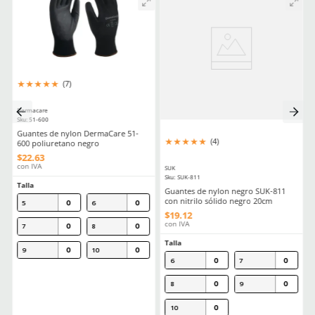
Resistencia a la punción
2
Estéril
Sí o No
Material en palma
Nitrilo
(Recubrimiento)
Comentarios
Cargando el resumen…
Por favor, inicia sesión para escribir un comentario.
MÁS RECIENTE