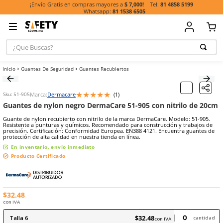
81 485
¡Envío Gratis en compras mayores a
$ 7,000!
81 1538 6505
¿Que Buscas?
TÉRMINOS MÁ
Guantes De Seguridad
Guantes Recubiertos
BUSCADOS
1
.
casco
★
★
★
★
★
Marca:
Dermacare
(
1
)
Sku
:
51-905
2
.
botas
Guantes de nylon negro DermaCare 51-905 con nitr
3
.
chalecos
Guante de nylon recubierto con nitrilo de la marca DermaCare. Mod
Resistente a punturas y químicos. Recomendado para construcción 
4
.
guante
precisión. Certificación: Conformidad Europea. EN388 4121. Encuen
protección de alta calidad en nuestra tienda en línea.
5
.
guantes
En inventario, envío inmediato
6
.
overol
Producto Certificado
7
.
lentes