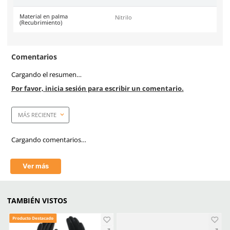
Caja máster
144 pares
Certificaciones
Conformidad Europea (CE
388:2003 (3122).
Costura
Nylon
Material en puño
Tejido de punto
Material en palma
Nylon y Nitrilo
Resistencia a la abrasión
3
Resistencia al corte (Coup Test)
1
Resistencia al desgarro
2