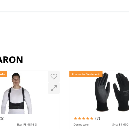
RARON
ado
Producto Destacado
★
★
★
★
★
(
5
)
(
7
)
Sku
:
FE-4816-3
Dermacare
Sku
:
51-600