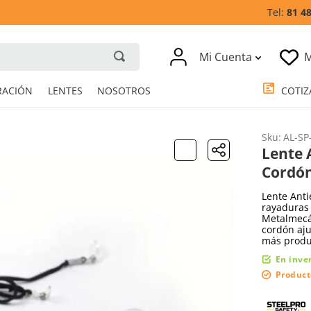
81 4
Mi Cuenta
M
RESPIRACIÓN
LENTES
NOSOTROS
Sku
:
AL-SP
Lente 
Cordó
Lente Anti
rayaduras
Metalmecán
cordón aju
más produc
En inve
Product