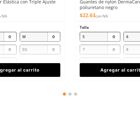
 Elástica con Triple Ajuste
Guantes de nylon DermaCar
poliuretano negro
$
22
.
63
 IVA
con IVA
Talla
M
5
6
EG
7
8
9
10
gregar al carrito
Agregar al carri