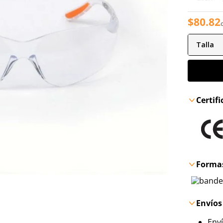
$
80
.
82
Talla
Certif
Formas
Envíos
Env