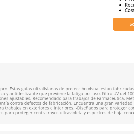
Reci
Cost
So
o. Estas gafas ultralivianas de protección visual están fabricadas
 y antideslizante que previene la fatiga por uso. Filtro UV del 1
rdones ajustables. Recomendado para trabajos de Farmacéutica, Met
ntía contra defectos de fabricación. Encuentra una gran variedad
ra trabajos en exteriores e interiores. -Diseñados para proteger co
 para proteger contra rayos ultravioleta y espectros de baja conc