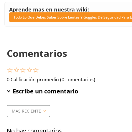
Aprende mas en nuestra wiki:
Todo Lo Que Debes Saber Sobre Lentes Y Goggles De Seguridad Para E
Comentarios
☆
☆
☆
☆
☆
0 Calificación promedio
(0 comentarios)
Escribe un comentario
MÁS RECIENTE
Agregar comentario
Título
No hay comentarios.