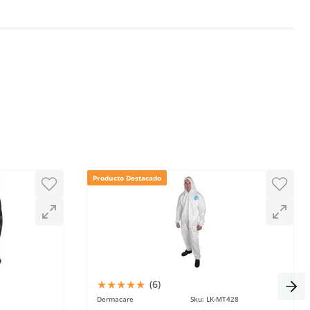
Producto Destacado
★
★
★
★
★
(
6
)
Dermacare
Sku
:
LK-MT428