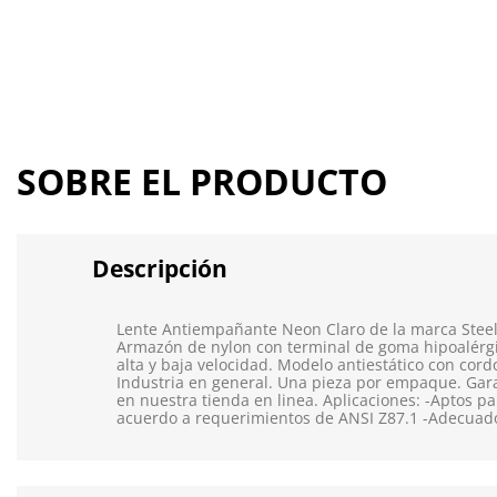
SOBRE EL PRODUCTO
Descripción
Lente Antiempañante Neon Claro de la marca Steelpr
Armazón de nylon con terminal de goma hipoalérgica
alta y baja velocidad. Modelo antiestático con co
Industria en general. Una pieza por empaque. Gara
en nuestra tienda en linea. Aplicaciones: -Aptos pa
acuerdo a requerimientos de ANSI Z87.1 -Adecuados