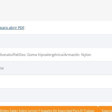
 para abrir PDF
arbonato/Patillas: Goma hipoalergénica/Armazón: Nylon
te
Debes Saber Sobre Lentes Y Goggles De Seguridad Para El Trabajo
Seguri