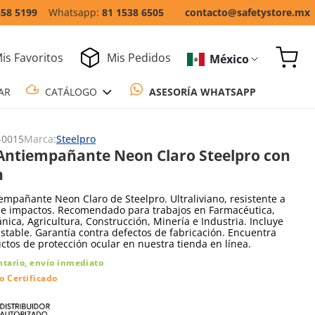
858 5199
81 1538 6505
contacto@safetystore.mx
is Favoritos
Mis Pedidos
México
COTIZAR
CATÁLOGO
ASESORÍA WH
-0015
Marca:
Steelpro
Antiempañante Neon Claro Steelpro con
n
empañante Neon Claro de Steelpro. Ultraliviano, resistente a
 e impactos. Recomendado para trabajos en Farmacéutica,
ica, Agricultura, Construcción, Minería e Industria. Incluye
stable. Garantía contra defectos de fabricación. Encuentra
tos de protección ocular en nuestra tienda en línea.
ntario, envío inmediato
o Certificado