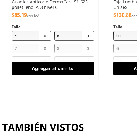
Guantes anticorte DermaCare 51-625
Faja Lumbar
polietileno (AD) nivel C
Unisex
$
85
.
19
$
130
.
88
con IVA
con
Talla
Talla
5
6
CH
7
8
G
9
10
2EG
Agregar al carrito
A
TAMBIÉN VISTOS