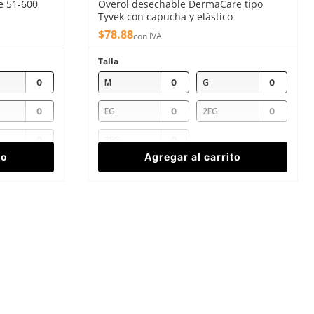
e 51-600
Overol desechable DermaCare tipo
Tyvek con capucha y elástico
$
78
.
88
con IVA
Talla
M
G
EG
2EG
3EG
to
Agregar al carrito