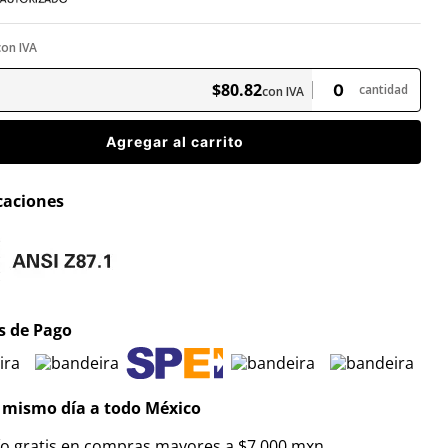
con IVA
$
80
.
82
cantidad
con IVA
Agregar al carrito
icaciones
 de Pago
 mismo día a todo México
ío gratis en compras mayores a $7,000 mxn.