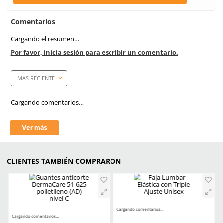
Color de mica
Gris
Armazon
Negro/Azul
Anti-rayaduras
Si
Filtro UV
Si
Empaque caja master
300 Piezas
Mica
Gris/Oscuro
Tecnología
Antirayaduras
Aprende mas en nuestra wiki: