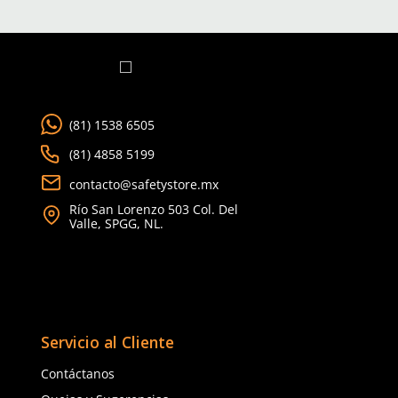
CLIENTES TAMBIÉN COMPRARON
★
★
★
★
★
★
★
★
★
★
(
20
)
(
5
)
Dermacare
Dermacare