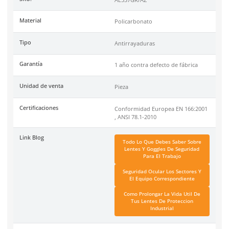
venta: 1 pieza Caja: 300 piezas Certificación: Conformidad Eu
EN166:2001, ANSI Z87.1-2010 Garantía contra defecto de fabri
Encuentra una gran variedad de
productos de protección ocu
alta calidad en nuestra tienda en linea.
DermaCare
es una marca de EPP (Equipo de protección perso
de 30 años en el mercado mexicano. Se ha posicionado dentr
top 3 marcas en su tipo por manejar productos de calidad, cer
y con garantía.
Especificaciones
Ficha técnica
Haz clic aquí para abrir P
SKU:
AL537GR/AZ
Material
Policarbonato
Tipo
Antirrayaduras