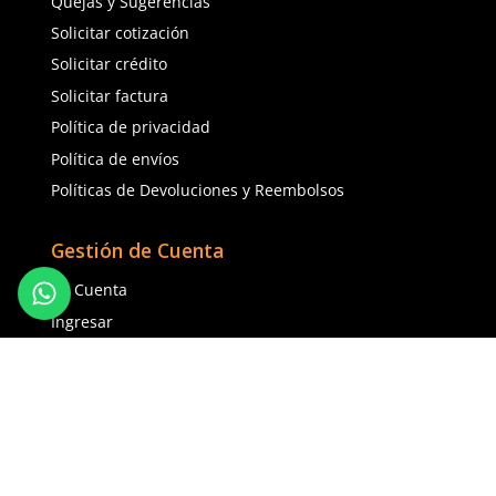
Sku
:
51-625
Sku
:
FE-4816-3
Guantes anticorte DermaCare 51-
Faja Lumbar Elástica co
625 polietileno (AD) nivel C
Ajuste Unisex
$
85
.
19
$
130
.
88
con IVA
con IVA
Talla
Talla
5
6
CH
M
7
8
G
EG
9
10
2EG
Agregar al carrito
Agregar al ca