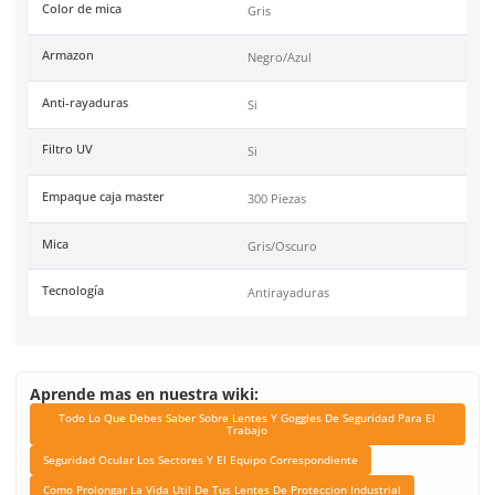
Garantía
1 año contra defecto de f
Unidad de venta
Pieza
Certificaciones
Conformidad Europea EN
, ANSI 78.1-2010
Link Blog
Todo Lo Que Debes Sabe
Lentes Y Goggles De Se
Para El Trabajo
Seguridad Ocular Los Se
El Equipo Correspond
Como Prolongar La Vida 
Tus Lentes De Protec
Industrial