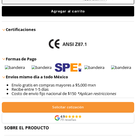
8
.
arnes
$
55
.
76
9
.
cascos
con IVA
$
55
.
76
Talla
con IVA
Agregar al carrito
Certificaciones
Formas de Pago
Envíos mismo día a todo México