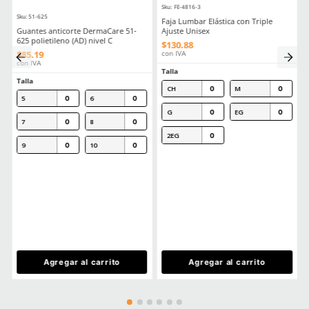
Todo Lo Que Debes Saber Sobre Lentes Y Goggles De Seguridad
Trabajo
Seguridad Ocular Los Sectores Y El Equipo Correspondiente
Como Prolongar La Vida Util De Tus Lentes De Proteccion Industria
Comentarios
Cargando el resumen…
Por favor, inicia sesión para escribir un comentario.
MÁS RECIENTE
Cargando comentarios…
Ver más