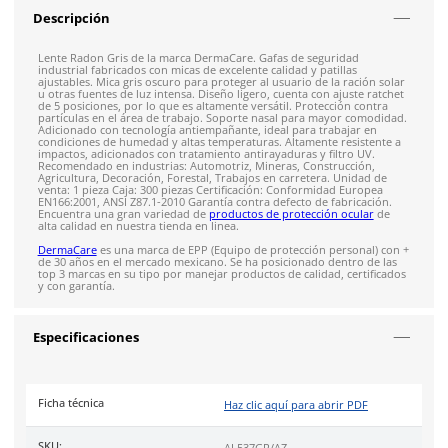
Envío gratis en compras mayores a $5,000 mxn
Recibe entre 1-5 días
Costo de envío fijo nacional de $150
*Aplican restricci
Solicitar cotización
4.9
79
reseñas
SOBRE EL PRODUCTO
Descripción
Lente Radon Gris de la marca DermaCare. Gafas de segurida
industrial fabricados con micas de excelente calidad y patillas
ajustables. Mica gris oscuro para proteger al usuario de la ra
u otras fuentes de luz intensa. Diseño ligero, cuenta con ajust
de 5 posiciones, por lo que es altamente versátil. Protección 
partículas en el área de trabajo. Soporte nasal para mayor 
Adicionado con tecnología antiempañante, ideal para trabaja
condiciones de humedad y altas temperaturas. Altamente resi
impactos, adicionados con tratamiento antirayaduras y filtro
Recomendado en industrias: Automotriz, Mineras, Construcci
Agricultura, Decoración, Forestal, Trabajos en carretera. Uni