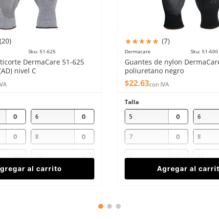
★
★
★
★
★
(
20
)
(
7
)
Sku
:
51-625
Dermacare
Sku
:
51-600
ticorte DermaCare 51-625
Guantes de nylon DermaCar
(AD) nivel C
poliuretano negro
$
22
.
63
IVA
con IVA
Talla
6
5
6
8
7
8
10
9
10
gregar al carrito
Agregar al carri