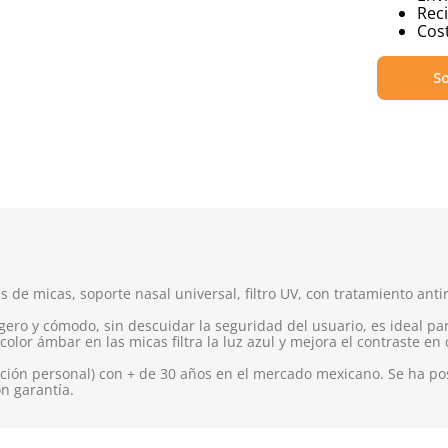
Reci
Cost
So
 de micas, soporte nasal universal, filtro UV, con tratamiento anti
ero y cómodo, sin descuidar la seguridad del usuario, es ideal par
lor ámbar en las micas filtra la luz azul y mejora el contraste en
ión personal) con + de 30 años en el mercado mexicano. Se ha pos
on garantía.