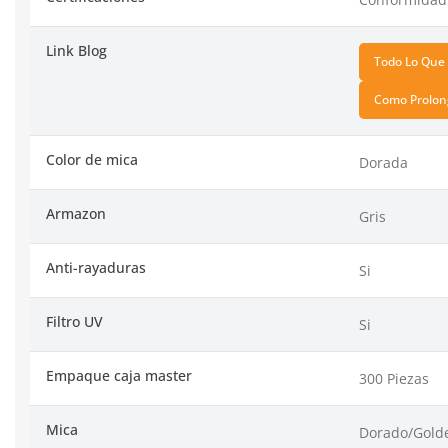
Link Blog
Todo Lo Que 
Como Prolong
Color de mica
Dorada
Armazon
Gris
Anti-rayaduras
Si
Filtro UV
Si
Empaque caja master
300 Piezas
Mica
Dorado/Gold