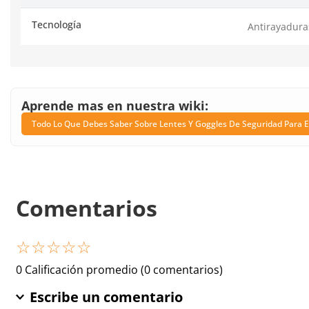
Tecnología
Antirayadura
Aprende mas en nuestra wiki:
Todo Lo Que Debes Saber Sobre Lentes Y Goggles De Seguridad Para E
Comentarios
☆
☆
☆
☆
☆
0 Calificación promedio
(0 comentarios)
Escribe un comentario