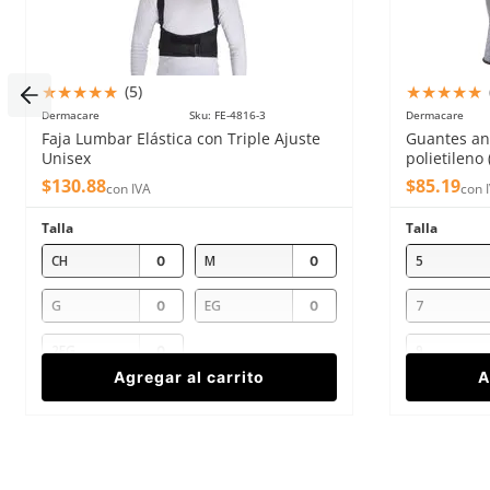
★
★
★
★
★
★
★
★
★
★
(
5
)
Dermacare
Sku
:
FE-4816-3
Dermacare
Enviar comentario
Faja Lumbar Elástica con Triple Ajuste
Guantes an
Unisex
polietileno 
$
130
.
88
$
85
.
19
con IVA
con 
Talla
Talla
CH
M
5
G
EG
7
2EG
9
Agregar al carrito
A