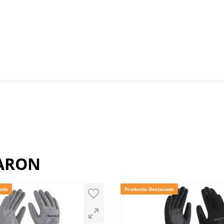
RARON
ado
Producto Destacado