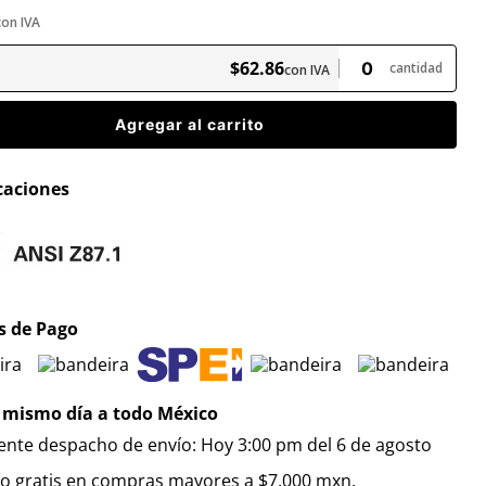
con IVA
$
62
.
86
cantidad
con IVA
Agregar al carrito
icaciones
 de Pago
 mismo día a todo México
iente despacho de envío: Hoy 3:00 pm del 6 de agosto
ío gratis en compras mayores a $7,000 mxn.