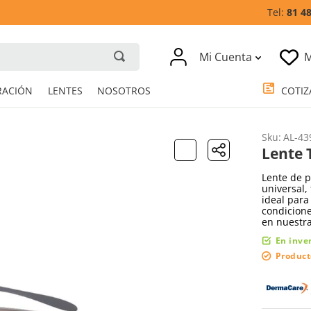
81 4
Mi Cuenta
M
RESPIRACIÓN
LENTES
NOSOTROS
Sku
:
AL-43
Lente 
Lente de p
universal,
ideal para
condicione
en nuestra
En inve
Product