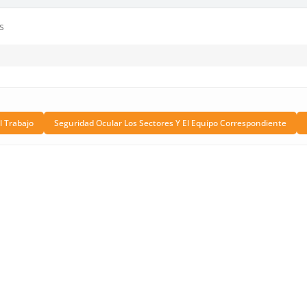
s
l Trabajo
Seguridad Ocular Los Sectores Y El Equipo Correspondiente