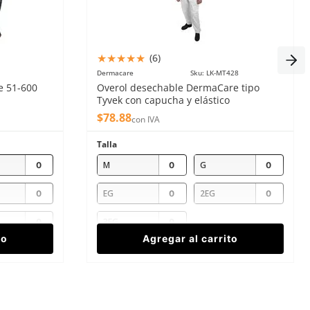
★
★
★
★
★
(
6
)
Dermacare
Sku
:
LK-MT428
e 51-600
Overol desechable DermaCare tipo
Tyvek con capucha y elástico
$
78
.
88
con IVA
Talla
M
G
EG
2EG
3EG
to
Agregar al carrito