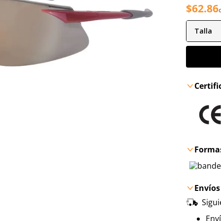
$
62
.
86
Talla
Certif
Formas
Envíos
Sigu
Env