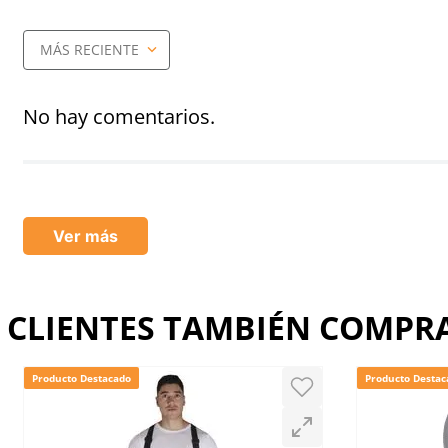
MÁS RECIENTE
Agregar comentario
Título
No hay comentarios.
Califica el producto de 1 a 5 estrellas
★
★
★
★
★
Ver más
Tu nombre
CLIENTES TAMBIÉN COMP
Dirección de email
Producto Destacado
Producto Destac
Escribe un comentario