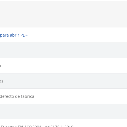
 para abrir PDF
o
as
defecto de fábrica
Europea EN 166:2001 , ANSI 78.1-2010