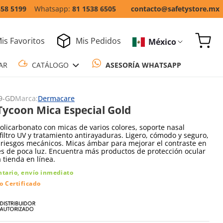
858 5199
81 1538 6505
contacto@safetystore.mx
is Favoritos
Mis Pedidos
México
COTIZAR
CATÁLOGO
ASESORÍA WH
9-GD
Marca:
Dermacare
Tycoon Mica Especial Gold
olicarbonato con micas de varios colores, soporte nasal
 filtro UV y tratamiento antirayaduras. Ligero, cómodo y seguro,
 riesgos mecánicos. Micas ámbar para mejorar el contraste en
s de poca luz. Encuentra más productos de protección ocular
 tienda en línea.
ntario, envío inmediato
o Certificado