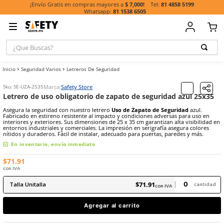
81 485
¡Envío Gratis en compras mayores a
$ 7,000!
81 1538 6505
¿Que Buscas?
TÉRMINOS MÁ
Seguridad Varios
Letreros De Seguridad
BUSCADOS
1
.
casco
Marca:
Safety Store
Sku
:
SE-UZA-2535
Letrero de uso obligatorio de zapato de seguridad 
2
.
botas
Asegura la seguridad con nuestro letrero
Uso de Zapato de Segur
3
.
chalecos
Fabricado en estireno resistente al impacto y condiciones adversas
interiores y exteriores. Sus dimensiones de 25 x 35 cm garantizan alt
entornos industriales y comerciales. La impresión en serigrafía ase
4
.
guante
nítidos y duraderos. Fácil de instalar, adecuado para puertas, pare
5
.
lentes
En inventario, envío inmediato
6
.
guantes
$
71
.
91
con IVA
7
.
overol