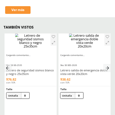
Medidas
25cm de ancho x 35cm de 
Comentarios
☆
☆
☆
☆
☆
0 Calificación promedio
(0 comentarios)
Por favor, inicia sesión para escribir un comentario.
MÁS RECIENTE
No hay comentarios.