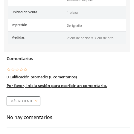
Especificaciones
SKU:
SE-UZA-2535
Marca
Safety Store
Material
Estireno calibre 30
Color
Azul
Industrias
Fábricas, almacenes, cons
laboratorios, etc.
Unidad de venta
1 pieza
Impresión
Serigrafía