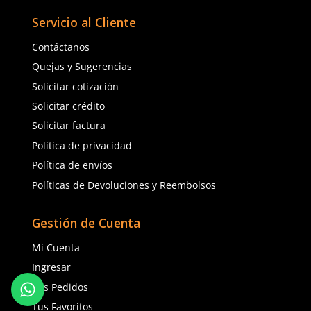
Safety Store
Safety Store
Sku
:
SE-SIS-2535
Sku
:
SE-SED-2020
Letrero de seguridad sismos blanco
Letrero salida de emer
y negro 25x35cm
vista verde 20x20cm
$
76
.
82
$
38
.
62
con IVA
con IVA
Talla
Talla
Unitalla
Unitalla
Agregar al carrito
Agregar al ca