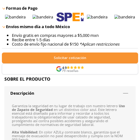
8
.
arnes
$
71
.
91
Talla
Unitalla
con IVA
10
.
cascos
Agregar al carrito
Formas de Pago
Envíos mismo día a todo México
Envío gratis en compras mayores a $5,000 mxn
Recibe entre 1-5 días
Costo de envío fijo nacional de $150
*Aplican restricci
Solicitar cotización
4.9
79
reseñas
SOBRE EL PRODUCTO