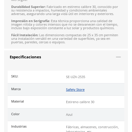
Descripción
Garantiza la seguridad en tu lugar de trabajo con nuestro le
de Zapato de Seguridad
en un distintivo color azul. Este let
esencial está diseñado para informar y recordar a todos los
trabajadores la obligatoriedad de usar calzado de seguridad,
protegiendo así contra posibles accidentes y asegurando el
cumplimiento de normativas de seguridad laboral.
Alta Visibilidad:
En color AZULy contraste blanco, garantiza q
mensaje de evacuación no pase desapercibido y cumpla con
003 Segob.
Durabilidad Superior:
Fabricado en estireno calibre 30, cono
su resistencia a impactos, humedad y condiciones ambientale
adversas, asegurando una larga vida útil en interiores y exter
Impresión en Serigrafía:
Esta técnica proporciona una calid
imagen nítida y colores intensos que no se desvanecen con el
incluso bajo exposición constante a luz solar y productos quí
Fácil Instalación:
Las dimensiones compactas de 25 x 35 cm 
una instalación versátil en una variedad de superficies, ya sea
puertas, paredes, cercas o equipos.