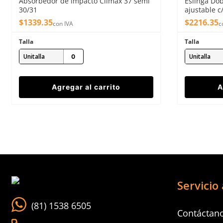
Absorbedor de impacto Climax 37 semi
Eslinga Dob
Enviar comentario
30/31
ajustable c
$
1339
.
35
$
2216
.
35
con IVA
c
Talla
Talla
Unitalla
Unitalla
Agregar al carrito
A
Servicio 
(81) 1538 6505
Contáctan