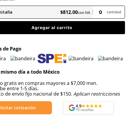
$
812
.
00
italla
cantidad
con IVA
Agregar al carrito
 de Pago
 mismo día a todo México
ío gratis en compras mayores a $7,000 mxn.
be entre 1-5 días.
o de envío fijo nacional de $150.
Aplican restricciones
4.9
licitar cotización
79
reseñas