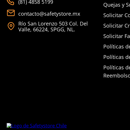
(81) 4858 5199
Quejas y S
contacto@safetystore.mx
Solicitar C
Río San Lorenzo 503 Col. Del
Solicitar C
Valle, 66224, SPGG, NL.
Solicitar F
Políticas d
Políticas d
Políticas 
Reembols