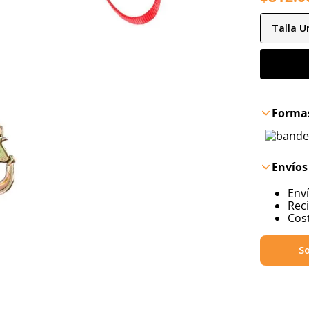
Talla
Un
Formas
Envíos
Env
Reci
Cost
So