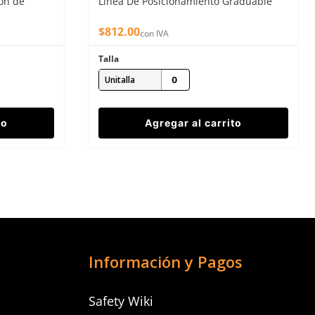
ión de
Línea De Posicionamiento Graduable
$
812
.
00
con IVA
Talla
Unitalla
to
Agregar al carrito
Información y Pagos
Safety Wiki