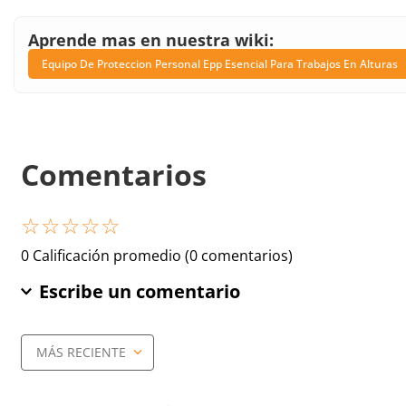
Aprende mas en nuestra wiki:
Equipo De Proteccion Personal Epp Esencial Para Trabajos En Alturas
Comentarios
☆
☆
☆
☆
☆
0 Calificación promedio
(0 comentarios)
Escribe un comentario
MÁS RECIENTE
Agregar comentario
Título