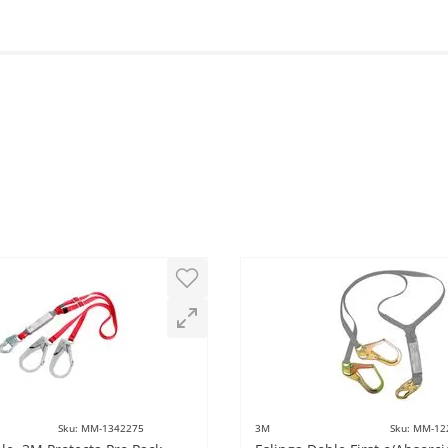
Sku
:
MM-1342275
3M
Sku
:
MM-12