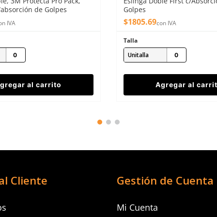
le, 3M Protecta Pro Pack,
Eslinga Doble First c/Absorc
/absorción de Golpes
Golpes
$
1805
.
69
on IVA
con IVA
Talla
Unitalla
gregar al carrito
Agregar al carri
al Cliente
Gestión de Cuenta
os
Mi Cuenta