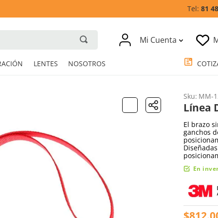
81 4
Mi Cuenta
M
RESPIRACIÓN
LENTES
NOSOTROS
Sku
:
MM-1
Línea 
El brazo s
ganchos d
posiciona
Diseñadas 
posicionam
En inve
$
812
.
0