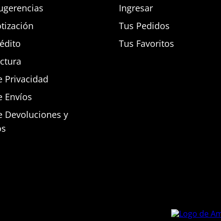
ugerencias
Ingresar
otización
Tus Pedidos
rédito
Tus Favoritos
actura
e Privacidad
e Envíos
de Devoluciones y
os