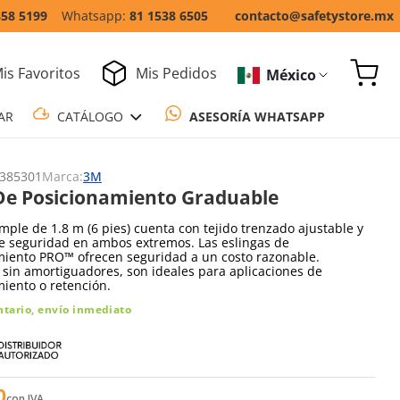
858 5199
81 1538 6505
contacto@safetystore.mx
is Favoritos
Mis Pedidos
México
COTIZAR
CATÁLOGO
ASESORÍA WH
385301
Marca:
3M
De Posicionamiento Graduable
imple de 1.8 m (6 pies) cuenta con tejido trenzado ajustable y
e seguridad en ambos extremos. Las eslingas de
miento PRO™ ofrecen seguridad a un costo razonable.
sin amortiguadores, son ideales para aplicaciones de
iento o retención.
ntario, envío inmediato
0
con IVA