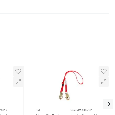
28019
3M
Sku
:
MM-1385301